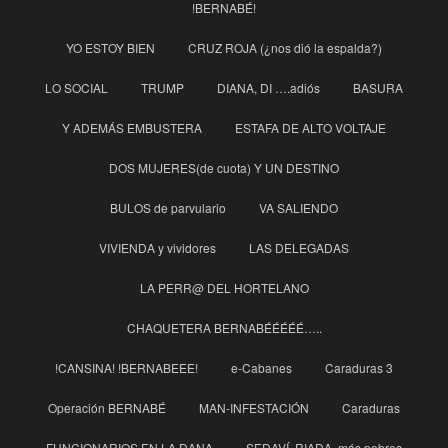
!BERNABÉ!
YO ESTOY BIEN
CRUZ ROJA (¿nos dió la espalda?)
LO SOCIAL
TRUMP
DIANA, DI ….adiós
BASURA
Y ADEMÁS EMBUSTERA
ESTAFA DE ALTO VOLTAJE
DOS MUJERES(de cuota) Y UN DESTINO
BULOS de parvulario
VA SALIENDO
VIVIENDA y vividores
LAS DELEGADAS
LA PERR@ DEL HORTELANO
CHAQUETERA BERNABÉÉÉÉÉ…..
!CANSINA! !BERNABEEE!
e-Cabanes
Caraduras 3
Operación BERNABÉ
MAN-INFESTACIÓN
Caraduras
FUNCIONARIOS EN LA DANA
SEDAVÍ, RIADA, más pobres