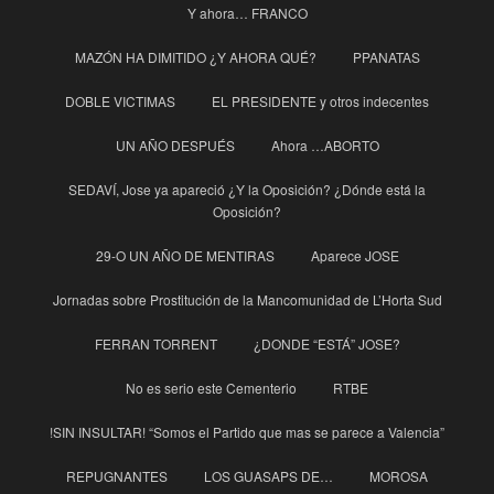
Y ahora… FRANCO
MAZÓN HA DIMITIDO ¿Y AHORA QUÉ?
PPANATAS
DOBLE VICTIMAS
EL PRESIDENTE y otros indecentes
UN AÑO DESPUÉS
Ahora …ABORTO
SEDAVÍ, Jose ya apareció ¿Y la Oposición? ¿Dónde está la
Oposición?
29-O UN AÑO DE MENTIRAS
Aparece JOSE
Jornadas sobre Prostitución de la Mancomunidad de L’Horta Sud
FERRAN TORRENT
¿DONDE “ESTÁ” JOSE?
No es serio este Cementerio
RTBE
!SIN INSULTAR! “Somos el Partido que mas se parece a Valencia”
REPUGNANTES
LOS GUASAPS DE…
MOROSA