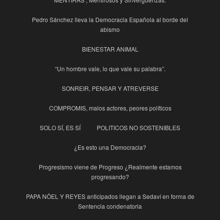
Pedro Sánchez lleva la Democracia Española al borde del
abismo
BIENESTAR ANIMAL
“Un hombre vale, lo que vale su palabra”.
SONREIR, PENSAR Y ATREVERSE
COMPROMIS, malos actores, peores políticos
SOLO SÍ, ES SÍ
POLITICOS NO SOSTENIBLES
¿Es esto una Democracia?
Progresismo viene de Progreso ¿Realmente estamos
progresando?
PAPA NÖEL Y REYES anticipados llegan a Sedaví en forma de
Sentencia condenatoria