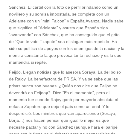
Sánchez. El cartel con la foto de perfil brindando como un
novillero y su sonrisa impostada, se completa con un
Adelante con un “mini Falcon” y España Avanza. Nadie sabe
que significa el “Adelante” y asusta que España siga
“avanzando” con Sánchez, que ha conseguido que el grito
de “Que te vote Txapote” sea el slogan más repetido. Ha
sido su política de apoyos con los enemigos de la nación y la
mentira constante la que provoca tanto rechazo y es la que
mantendrá si repite.
Feijóo. Llegan noticias que lo asesora Soraya. La del bolso
de Rajoy. La benefactora de PRISA. Y ya se sabe que las
prisas nunca son buenas. ¿Quién nos dice que Feijoo no
devendrá en Feijoo
y
?. Dice “Es el momento”, pero el
momento fue cuando Rajoy ganó por mayoría absoluta al
nefasto Zapatero que dejó el país como un erial. Y lo
desperdició. Los mimbres que van apareciendo (Soraya,
Borja…) nos hacen pensar que igual lo mejor es que
necesite pactar y no con Sánchez (aunque hará el paripé
como con la firma en el debate) para no desperdiciar de