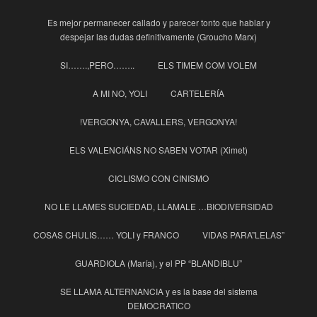
Es mejor permanecer callado y parecer tonto que hablar y
despejar las dudas definitivamente (Groucho Marx)
SI…….,PERO……..
ELS TIMEM COM VOLEM
A MI NO, YOLI
CARTELERÍA
!VERGONYA, CAVALLERS, VERGONYA!
ELS VALENCIÁNS NO SABEN VOTAR (Ximet)
CICLISMO CON CINISMO
NO LE LLAMES SUCIEDAD, LLAMALE …BIODIVERSIDAD
COSAS CHULIS…… YOLI y FRANCO
VIDAS PARA”LELAS”
GUARDIOLA (María), y el PP “BLANDIBLU”
SE LLAMA ALTERNANCIA y es la base del sistema
DEMOCRATICO