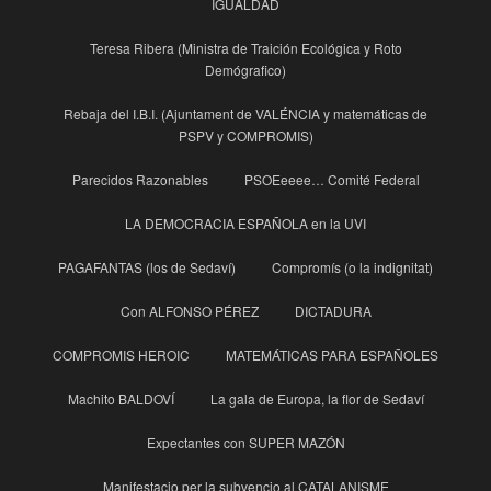
IGUALDAD
Teresa Ribera (Ministra de Traición Ecológica y Roto
Demógrafico)
Rebaja del I.B.I. (Ajuntament de VALÉNCIA y matemáticas de
PSPV y COMPROMIS)
Parecidos Razonables
PSOEeeee… Comité Federal
LA DEMOCRACIA ESPAÑOLA en la UVI
PAGAFANTAS (los de Sedaví)
Compromís (o la indignitat)
Con ALFONSO PÉREZ
DICTADURA
COMPROMIS HEROIC
MATEMÁTICAS PARA ESPAÑOLES
Machito BALDOVÍ
La gala de Europa, la flor de Sedaví
Expectantes con SUPER MAZÓN
Manifestacio per la subvencio al CATALANISME