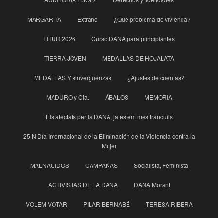
MARGARITA
Extraño
¿Qué problema de vivienda?
FITUR 2026
Curso DANA para principìantes
TIERRA JOVEN
MEDALLAS DE HOJALATA
MEDALLAS Y sinvergüenzas
¿Ajustes de cuentas?
MADURO y Cia.
ÁBALOS
MEMORIA
Els afectats per la DANA, ja estem mes tranquils
25 N Día Internacional de la Eliminación de la Violencia contra la
Mujer
MALNACIDOS
CAMPAÑAS
Socialista, Feminista
ACTIVISTAS DE LA DANA
DANA Morant
VOLEM VOTAR
PILAR BERNABÉ
TERESA RIBERA