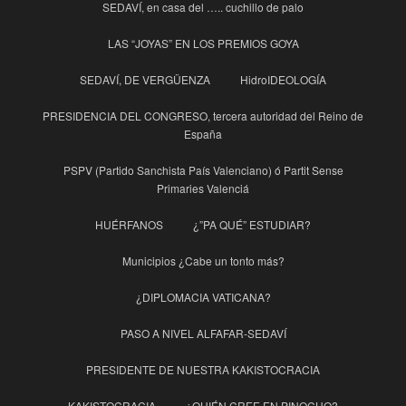
SEDAVÍ, en casa del ….. cuchillo de palo
LAS “JOYAS” EN LOS PREMIOS GOYA
SEDAVÍ, DE VERGÜENZA
HidroIDEOLOGÍA
PRESIDENCIA DEL CONGRESO, tercera autoridad del Reino de
España
PSPV (Partido Sanchista País Valenciano) ó Partit Sense
Primaries Valenciá
HUÉRFANOS
¿”PA QUÉ” ESTUDIAR?
Municipios ¿Cabe un tonto más?
¿DIPLOMACIA VATICANA?
PASO A NIVEL ALFAFAR-SEDAVÍ
PRESIDENTE DE NUESTRA KAKISTOCRACIA
KAKISTOCRACIA
¿QUIÉN CREE EN PINOCHO?