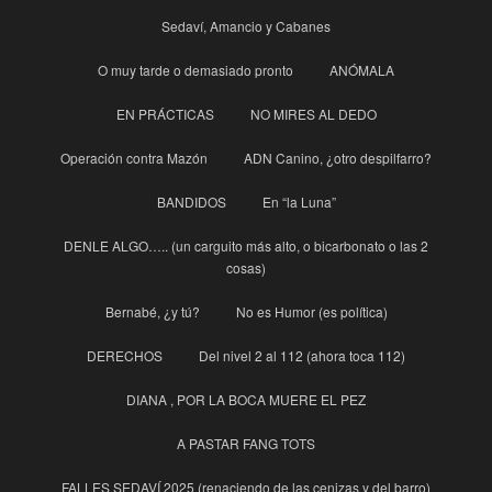
Sedaví, Amancio y Cabanes
O muy tarde o demasiado pronto
ANÓMALA
EN PRÁCTICAS
NO MIRES AL DEDO
Operación contra Mazón
ADN Canino, ¿otro despilfarro?
BANDIDOS
En “la Luna”
DENLE ALGO….. (un carguito más alto, o bicarbonato o las 2
cosas)
Bernabé, ¿y tú?
No es Humor (es política)
DERECHOS
Del nivel 2 al 112 (ahora toca 112)
DIANA , POR LA BOCA MUERE EL PEZ
A PASTAR FANG TOTS
FALLES SEDAVÍ 2025 (renaciendo de las cenizas y del barro)