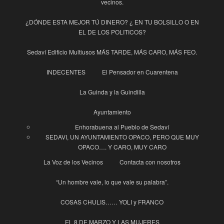
vecinos.
¿DÓNDE ESTA MEJOR TÚ DINERO? ¿ EN TU BOLSILLO O EN
EL DE LOS POLITICOS?
Sedaví Edificio Multiusos MÁS TARDE, MÁS CARO, MÁS FEO.
INDECENTES
El Pensador en Cuarentena
La Guinda y la Guindilla
Ayuntamiento
Enhorabuena al Pueblo de Sedaví
SEDAVI, UN AYUNTAMIENTO OPACO, PERO QUE MUY
OPACO…. Y CARO, MUY CARO
La Voz de los Vecinos
Contacta con nosotros
“Un hombre vale, lo que vale su palabra”.
COSAS CHULIS…… YOLI y FRANCO
EL 8 DE MARZO Y LAS MUJERES