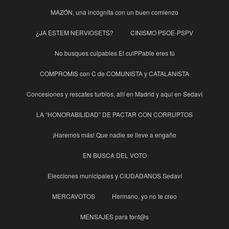
MAZÓN, una incógnita con un buen comienzo
¿JA ESTEM NERVIOSETS?
CINISMO PSOE-PSPV
No busques culpables El culPPable eres tú
COMPROMIS con C de COMUNISTA y CATALANISTA
Concesiones y rescates turbios, allí en Madrid y aquí en Sedaví
LA “HONORABILIDAD” DE PACTAR CON CORRUPTOS
¡Haremos más! Que nadie se lleve a engaño
EN BUSCA DEL VOTO
Elecciones municipales y CIUDADANOS Sedaví
MERCAVOTOS
Hermano, yo no te creo
MENSAJES para tont@s