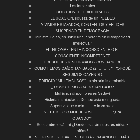
Los Inmortales
CUESTION DE PRIORIDADES
EDUCACION, riqueza de un PUEBLO
VIVIMOS ESTAFADOS, CONTENTOS Y FELICES
SUSPENSO EN DEMOCRACIA
Ministra Celaá, es usted una ignorante en discapacidad
intelectual”
EL INCOMPETENTE INCONSCIENTE O EL
CONSCIENTE INCOMPETENTE
PRESUPUESTOS FIRMADOS CON SANGRE
COMO HEMOS CAÍDO TAN BAJO (2) ……… Y PORQUÉ
SEGUIMOS CAYENDO.
EDIFICIO ” MULTIABUSOS” La historia interminable
¿ COMO HEMOS CAIDO TAN BAJO?
Multiusos disponibles en Sedaví
Historia manipulada, Democracia menguada
Superavit que vuela……. A la cazuela
Y EL EDIFICIO MULTIUSOS … ………….“¿PA
CUANDO?”
Septiembre está ahí ¿Donde estarán nuestros niños y
niñas?
SI ERES DE SEDAVÍ… SEGUIRÁS PAGANDO DE MÁS.