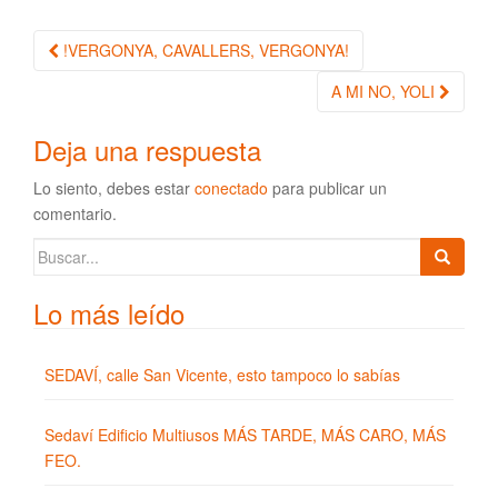
!VERGONYA, CAVALLERS, VERGONYA!
Navegación de la entrada
A MI NO, YOLI
Deja una respuesta
Lo siento, debes estar
conectado
para publicar un
comentario.
Buscar:
Lo más leído
SEDAVÍ, calle San Vicente, esto tampoco lo sabías
Sedaví Edificio Multiusos MÁS TARDE, MÁS CARO, MÁS
FEO.