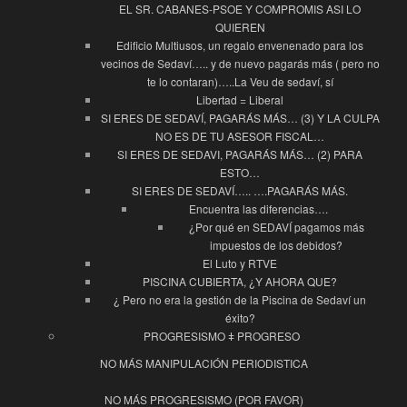
EL SR. CABANES-PSOE Y COMPROMIS ASI LO
QUIEREN
Edificio Multiusos, un regalo envenenado para los
vecinos de Sedaví….. y de nuevo pagarás más ( pero no
te lo contaran)…..La Veu de sedaví, sí
Libertad = Liberal
SI ERES DE SEDAVÍ, PAGARÁS MÁS… (3) Y LA CULPA
NO ES DE TU ASESOR FISCAL…
SI ERES DE SEDAVI, PAGARÁS MÁS… (2) PARA
ESTO…
SI ERES DE SEDAVÍ….. ….PAGARÁS MÁS.
Encuentra las diferencias….
¿Por qué en SEDAVÍ pagamos más
impuestos de los debidos?
El Luto y RTVE
PISCINA CUBIERTA, ¿Y AHORA QUE?
¿ Pero no era la gestión de la Piscina de Sedaví un
éxito?
PROGRESISMO ǂ PROGRESO
NO MÁS MANIPULACIÓN PERIODISTICA
NO MÁS PROGRESISMO (POR FAVOR)