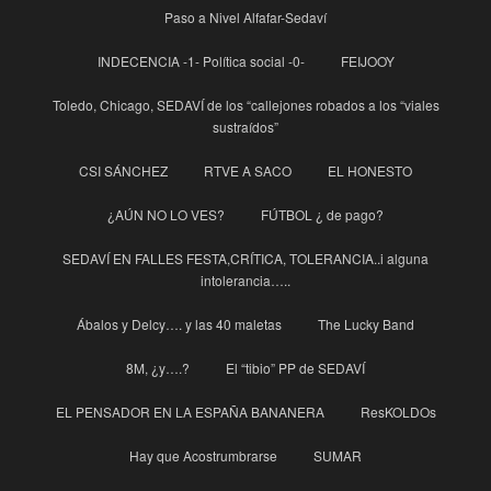
Paso a Nivel Alfafar-Sedaví
INDECENCIA -1- Política social -0-
FEIJOOY
Toledo, Chicago, SEDAVÍ de los “callejones robados a los “viales
sustraídos”
CSI SÁNCHEZ
RTVE A SACO
EL HONESTO
¿AÚN NO LO VES?
FÚTBOL ¿ de pago?
SEDAVÍ EN FALLES FESTA,CRÍTICA, TOLERANCIA..i alguna
intolerancia…..
Ábalos y Delcy…. y las 40 maletas
The Lucky Band
8M, ¿y….?
El “tibio” PP de SEDAVÍ
EL PENSADOR EN LA ESPAÑA BANANERA
ResKOLDOs
Hay que Acostrumbrarse
SUMAR