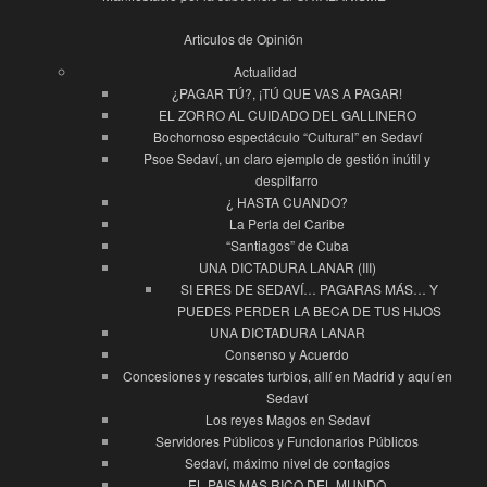
Articulos de Opinión
Actualidad
¿PAGAR TÚ?, ¡TÚ QUE VAS A PAGAR!
EL ZORRO AL CUIDADO DEL GALLINERO
Bochornoso espectáculo “Cultural” en Sedaví
Psoe Sedaví, un claro ejemplo de gestión inútil y
despilfarro
¿ HASTA CUANDO?
La Perla del Caribe
“Santiagos” de Cuba
UNA DICTADURA LANAR (III)
SI ERES DE SEDAVÍ… PAGARAS MÁS… Y
PUEDES PERDER LA BECA DE TUS HIJOS
UNA DICTADURA LANAR
Consenso y Acuerdo
Concesiones y rescates turbios, allí en Madrid y aquí en
Sedaví
Los reyes Magos en Sedaví
Servidores Públicos y Funcionarios Públicos
Sedaví, máximo nivel de contagios
EL PAIS MAS RICO DEL MUNDO