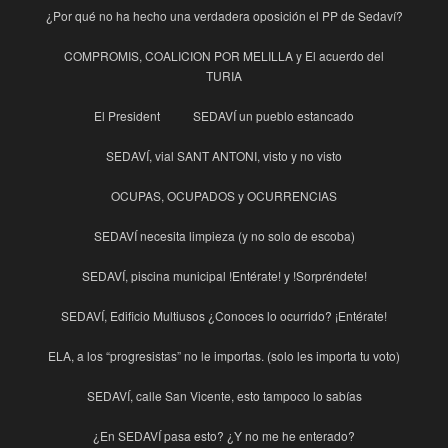
¿Por qué no ha hecho una verdadera oposición el PP de Sedaví?
COMPROMIS, COALICION POR MELILLA y El acuerdo del
TURIA
El President
SEDAVÍ un pueblo estancado
SEDAVÍ, vial SANT ANTONI, visto y no visto
OCUPAS, OCUPADOS y OCURRENCIAS
SEDAVÍ necesita limpieza (y no solo de escoba)
SEDAVÍ, piscina municipal !Entérate! y !Sorpréndete!
SEDAVÍ, Edificio Multiusos ¿Conoces lo ocurrido? ¡Entérate!
ELA, a los “progresistas” no le importas. (solo les importa tu voto)
SEDAVÍ, calle San Vicente, esto tampoco lo sabías
¿En SEDAVÍ pasa esto? ¿Y no me he enterado?