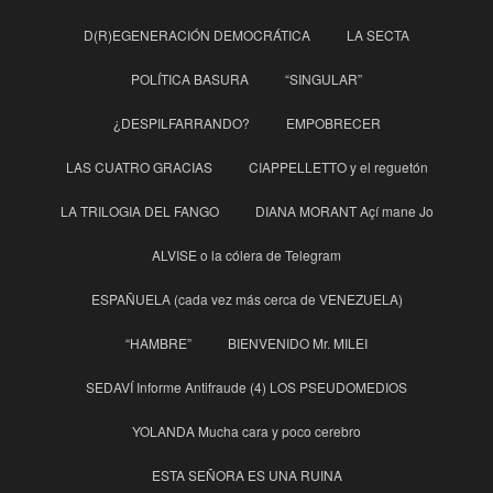
D(R)EGENERACIÓN DEMOCRÁTICA
LA SECTA
POLÍTICA BASURA
“SINGULAR”
¿DESPILFARRANDO?
EMPOBRECER
LAS CUATRO GRACIAS
CIAPPELLETTO y el reguetón
LA TRILOGIA DEL FANGO
DIANA MORANT Açí mane Jo
ALVISE o la cólera de Telegram
ESPAÑUELA (cada vez más cerca de VENEZUELA)
“HAMBRE”
BIENVENIDO Mr. MILEI
SEDAVÍ Informe Antifraude (4) LOS PSEUDOMEDIOS
YOLANDA Mucha cara y poco cerebro
ESTA SEÑORA ES UNA RUINA