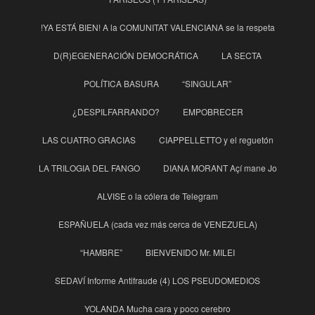
!YA ESTÁ BIEN! A la COMUNITAT VALENCIANA se la respeta
D(R)EGENERACIÓN DEMOCRÁTICA
LA SECTA
POLÍTICA BASURA
“SINGULAR”
¿DESPILFARRANDO?
EMPOBRECER
LAS CUATRO GRACIAS
CIAPPELLETTO y el reguetón
LA TRILOGIA DEL FANGO
DIANA MORANT Açí mane Jo
ALVISE o la cólera de Telegram
ESPAÑUELA (cada vez más cerca de VENEZUELA)
“HAMBRE”
BIENVENIDO Mr. MILEI
SEDAVÍ Informe Antifraude (4) LOS PSEUDOMEDIOS
YOLANDA Mucha cara y poco cerebro