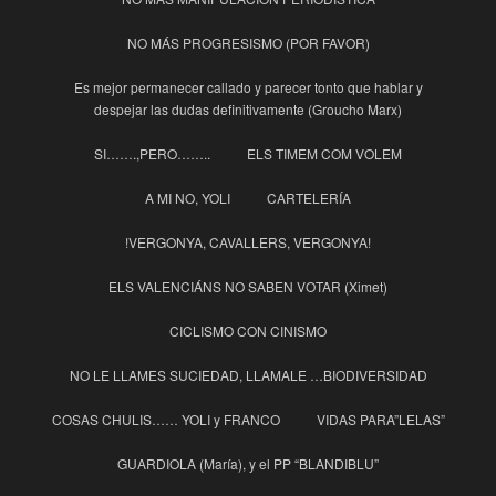
NO MÁS PROGRESISMO (POR FAVOR)
Es mejor permanecer callado y parecer tonto que hablar y
despejar las dudas definitivamente (Groucho Marx)
SI…….,PERO……..
ELS TIMEM COM VOLEM
A MI NO, YOLI
CARTELERÍA
!VERGONYA, CAVALLERS, VERGONYA!
ELS VALENCIÁNS NO SABEN VOTAR (Ximet)
CICLISMO CON CINISMO
NO LE LLAMES SUCIEDAD, LLAMALE …BIODIVERSIDAD
COSAS CHULIS…… YOLI y FRANCO
VIDAS PARA”LELAS”
GUARDIOLA (María), y el PP “BLANDIBLU”