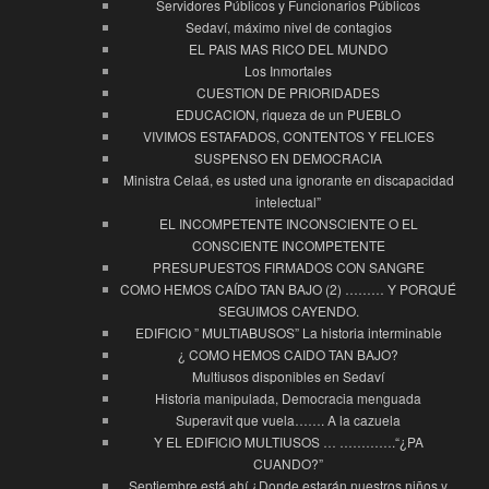
Servidores Públicos y Funcionarios Públicos
Sedaví, máximo nivel de contagios
EL PAIS MAS RICO DEL MUNDO
Los Inmortales
CUESTION DE PRIORIDADES
EDUCACION, riqueza de un PUEBLO
VIVIMOS ESTAFADOS, CONTENTOS Y FELICES
SUSPENSO EN DEMOCRACIA
Ministra Celaá, es usted una ignorante en discapacidad
intelectual”
EL INCOMPETENTE INCONSCIENTE O EL
CONSCIENTE INCOMPETENTE
PRESUPUESTOS FIRMADOS CON SANGRE
COMO HEMOS CAÍDO TAN BAJO (2) ……… Y PORQUÉ
SEGUIMOS CAYENDO.
EDIFICIO ” MULTIABUSOS” La historia interminable
¿ COMO HEMOS CAIDO TAN BAJO?
Multiusos disponibles en Sedaví
Historia manipulada, Democracia menguada
Superavit que vuela……. A la cazuela
Y EL EDIFICIO MULTIUSOS … ………….“¿PA
CUANDO?”
Septiembre está ahí ¿Donde estarán nuestros niños y