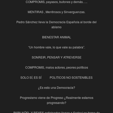
COMPROMIS, payasos, bufones y demás…..
MENTIRAS , Mentirosos y Sinverguenzas.
Pedro Sánchez lleva la Democracia Española al borde del
abismo
BIENESTAR ANIMAL
“Un hombre vale, lo que vale su palabra”.
SONREIR, PENSAR Y ATREVERSE
COMPROMIS, malos actores, peores políticos
SOLO SÍ, ES SÍ
POLITICOS NO SOSTENIBLES
¿Es esto una Democracia?
Progresismo viene de Progreso ¿Realmente estamos
progresando?
PAPA NÖEL Y REYES anticipados llegan a Sedaví en forma de