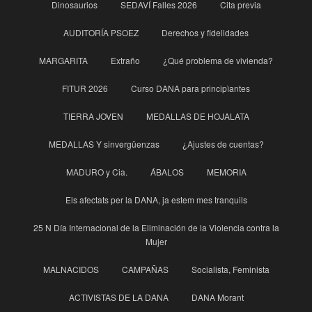
Dinosaurios
SEDAVÍ Falles 2026
Cita previa
AUDITORÍA PSOEZ
Derechos y fidelidades
MARGARITA
Extraño
¿Qué problema de vivienda?
FITUR 2026
Curso DANA para principìantes
TIERRA JOVEN
MEDALLAS DE HOJALATA
MEDALLAS Y sinvergüenzas
¿Ajustes de cuentas?
MADURO y Cia.
ÁBALOS
MEMORIA
Els afectats per la DANA, ja estem mes tranquils
25 N Día Internacional de la Eliminación de la Violencia contra la
Mujer
MALNACIDOS
CAMPAÑAS
Socialista, Feminista
ACTIVISTAS DE LA DANA
DANA Morant