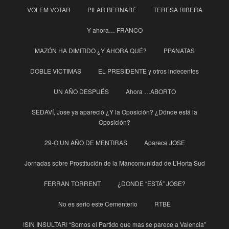
VOLEM VOTAR
PILAR BERNABÉ
TERESA RIBERA
Y ahora… FRANCO
MAZÓN HA DIMITIDO ¿Y AHORA QUÉ?
PPANATAS
DOBLE VICTIMAS
EL PRESIDENTE y otros indecentes
UN AÑO DESPUÉS
Ahora …ABORTO
SEDAVÍ, Jose ya apareció ¿Y la Oposición? ¿Dónde está la
Oposición?
29-O UN AÑO DE MENTIRAS
Aparece JOSE
Jornadas sobre Prostitución de la Mancomunidad de L’Horta Sud
FERRAN TORRENT
¿DONDE “ESTÁ” JOSE?
No es serio este Cementerio
RTBE
!SIN INSULTAR! “Somos el Partido que mas se parece a Valencia”