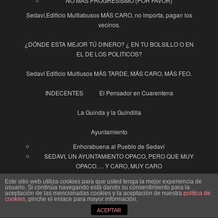
NO MÁS PROGRESISMO (POR FAVOR)
Sedaví,Edificio Multiabusos MÁS CARO, no importa, pagan los
vecinos.
¿DÓNDE ESTA MEJOR TÚ DINERO? ¿ EN TU BOLSILLO O EN
EL DE LOS POLITICOS?
Sedaví Edificio Multiusos MÁS TARDE, MÁS CARO, MÁS FEO.
INDECENTES
El Pensador en Cuarentena
La Guinda y la Guindilla
Ayuntamiento
Enhorabuena al Pueblo de Sedaví
SEDAVI, UN AYUNTAMIENTO OPACO, PERO QUE MUY
OPACO…. Y CARO, MUY CARO
La Voz de los Vecinos
Contacta con nosotros
Este sitio web utiliza cookies para que usted tenga la mejor experiencia de
usuario. Si continúa navegando está dando su consentimiento para la
aceptación de las mencionadas cookies y la aceptación de nuestra
política de
“Un hombre vale, lo que vale su palabra”.
cookies
, pinche el enlace para mayor información.
ACEPTAR