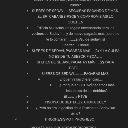
niñas?
SI ERES DE SEDAVÍ… SEGUIRÁS PAGANDO DE MÁS.
EL SR. CABANES-PSOE Y COMPROMIS ASI LO
QUIEREN
Edificio Multiusos, un regalo envenenado para los
vecinos de Sedaví….. y de nuevo pagarás más ( pero no
te lo contaran)…..La Veu de sedaví, sí
Libertad = Liberal
SI ERES DE SEDAVÍ, PAGARÁS MÁS… (3) Y LA CULPA
NO ES DE TU ASESOR FISCAL…
SI ERES DE SEDAVI, PAGARÁS MÁS… (2) PARA
ESTO…
SI ERES DE SEDAVÍ….. ….PAGARÁS MÁS.
Encuentra las diferencias….
¿Por qué en SEDAVÍ pagamos más
impuestos de los debidos?
El Luto y RTVE
PISCINA CUBIERTA, ¿Y AHORA QUE?
¿ Pero no era la gestión de la Piscina de Sedaví un
éxito?
PROGRESISMO ǂ PROGRESO
NO MÁS MANIPULACIÓN PERIODISTICA