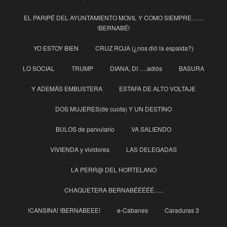
EL PARIPÉ DEL AYUNTAMIENTO MOVIL Y COMO SIEMPRE……
!BERNABÉ!
YO ESTOY BIEN
CRUZ ROJA (¿nos dió la espalda?)
LO SOCIAL
TRUMP
DIANA, DI ….adiós
BASURA
Y ADEMÁS EMBUSTERA
ESTAFA DE ALTO VOLTAJE
DOS MUJERES(de cuota) Y UN DESTINO
BULOS de parvulario
VA SALIENDO
VIVIENDA y vividores
LAS DELEGADAS
LA PERR@ DEL HORTELANO
CHAQUETERA BERNABÉÉÉÉÉ…..
!CANSINA! !BERNABEEE!
e-Cabanes
Caraduras 3