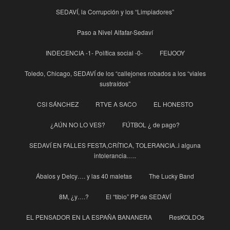
SEDAVÍ, la Corrupción y los “Limpiadores”
Paso a Nivel Alfafar-Sedaví
INDECENCIA -1- Política social -0-
FEIJOOY
Toledo, Chicago, SEDAVÍ de los “callejones robados a los “viales
sustraídos”
CSI SÁNCHEZ
RTVE A SACO
EL HONESTO
¿AÚN NO LO VES?
FÚTBOL ¿ de pago?
SEDAVÍ EN FALLES FESTA,CRÍTICA, TOLERANCIA..i alguna
intolerancia…..
Ábalos y Delcy…. y las 40 maletas
The Lucky Band
8M, ¿y….?
El “tibio” PP de SEDAVÍ
EL PENSADOR EN LA ESPAÑA BANANERA
ResKOLDOs