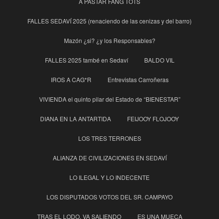
A PASTAR FANG TOTS
FALLES SEDAVÍ 2025 (renaciendo de las cenizas y del barro)
Mazón ¿si? ¿y los Responsables?
FALLES 2025 també en Sedaví
BALDO VIL
IROS A CAG*R
Entrevistas Carroñeras
VIVIENDA el quinto pilar del Estado de “BIENESTAR”
DIANA EN LA ANTARTIDA
FEIJOOY FLOJOOY
LOS TRES TERRONES
ALIANZA DE CIVILIZACIONES EN SEDAVÍ
LO ILEGAL Y LO INDECENTE
LOS DISPUTADOS VOTOS DEL SR. CAMPAYO
TRAS EL LODO, VA SALIENDO
ES UNA MUECA