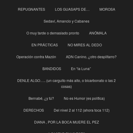
REPUGNANTES
LOS GUASAPS DE…
MOROSA
Sedaví, Amancio y Cabanes
O muy tarde o demasiado pronto
ANÓMALA
EN PRÁCTICAS
NO MIRES AL DEDO
Operación contra Mazón
ADN Canino, ¿otro despilfarro?
BANDIDOS
En “la Luna”
DENLE ALGO….. (un carguito más alto, o bicarbonato o las 2
cosas)
Bernabé, ¿y tú?
No es Humor (es política)
DERECHOS
Del nivel 2 al 112 (ahora toca 112)
DIANA , POR LA BOCA MUERE EL PEZ