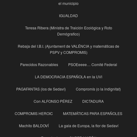
el municipio
IGUALDAD
Teresa Ribera (Ministra de Traición Ecológica y Roto
Demógrafico)
Rebaja del I.B.I. (Ajuntament de VALÉNCIA y matemáticas de
PSPV y COMPROMIS)
Parecidos Razonables
PSOEeeee… Comité Federal
LA DEMOCRACIA ESPAÑOLA en la UVI
PAGAFANTAS (los de Sedaví)
Compromís (o la indignitat)
Con ALFONSO PÉREZ
DICTADURA
COMPROMIS HEROIC
MATEMÁTICAS PARA ESPAÑOLES
Machito BALDOVÍ
La gala de Europa, la flor de Sedaví