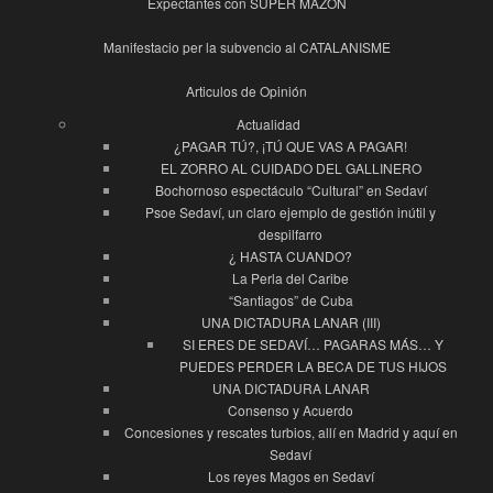
Expectantes con SUPER MAZÓN
Manifestacio per la subvencio al CATALANISME
Articulos de Opinión
Actualidad
¿PAGAR TÚ?, ¡TÚ QUE VAS A PAGAR!
EL ZORRO AL CUIDADO DEL GALLINERO
Bochornoso espectáculo “Cultural” en Sedaví
Psoe Sedaví, un claro ejemplo de gestión inútil y
despilfarro
¿ HASTA CUANDO?
La Perla del Caribe
“Santiagos” de Cuba
UNA DICTADURA LANAR (III)
SI ERES DE SEDAVÍ… PAGARAS MÁS… Y
PUEDES PERDER LA BECA DE TUS HIJOS
UNA DICTADURA LANAR
Consenso y Acuerdo
Concesiones y rescates turbios, allí en Madrid y aquí en
Sedaví
Los reyes Magos en Sedaví