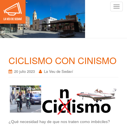
C
a
m
b
i
a
r
n
CICLISMO CON CINISMO
a
v
20 julio 2023
La Veu de Sedaví
e
g
a
c
i
ó
n
¿Qué necesidad hay de que nos traten como imbéciles?