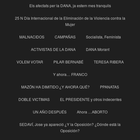
Els afectats per la DANA, ja estem mes tranquils
25 N Día Internacional de la Eliminación de la Violencia contra la
Mujer
MALNACIDOS
CAMPAÑAS
Socialista, Feminista
ACTIVISTAS DE LA DANA
DANA Morant
VOLEM VOTAR
PILAR BERNABÉ
TERESA RIBERA
Y ahora… FRANCO
MAZÓN HA DIMITIDO ¿Y AHORA QUÉ?
PPANATAS
DOBLE VICTIMAS
EL PRESIDENTE y otros indecentes
UN AÑO DESPUÉS
Ahora …ABORTO
SEDAVÍ, Jose ya apareció ¿Y la Oposición? ¿Dónde está la
Oposición?