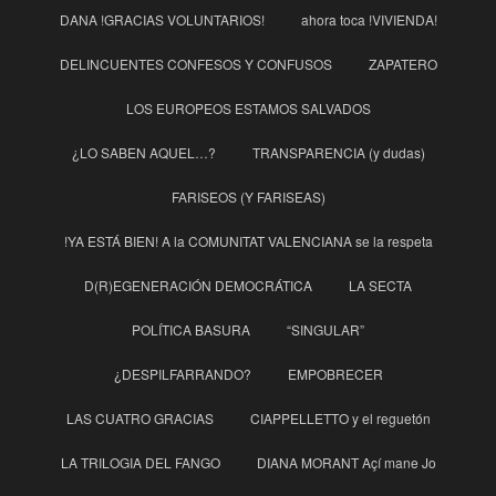
DANA !GRACIAS VOLUNTARIOS!
ahora toca !VIVIENDA!
DELINCUENTES CONFESOS Y CONFUSOS
ZAPATERO
LOS EUROPEOS ESTAMOS SALVADOS
¿LO SABEN AQUEL…?
TRANSPARENCIA (y dudas)
FARISEOS (Y FARISEAS)
!YA ESTÁ BIEN! A la COMUNITAT VALENCIANA se la respeta
D(R)EGENERACIÓN DEMOCRÁTICA
LA SECTA
POLÍTICA BASURA
“SINGULAR”
¿DESPILFARRANDO?
EMPOBRECER
LAS CUATRO GRACIAS
CIAPPELLETTO y el reguetón
LA TRILOGIA DEL FANGO
DIANA MORANT Açí mane Jo