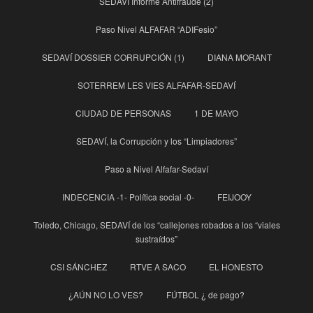
SEDAVÍ Informe Antifraude (2)
Paso Nivel ALFAFAR “ADIFesio”
SEDAVÍ DOSSIER CORRUPCIÓN (1)
DIANA MORANT
SOTERREM LES VIES ALFAFAR-SEDAVÍ
CIUDAD DE PERSONAS
1 DE MAYO
SEDAVÍ, la Corrupción y los “Limpiadores”
Paso a Nivel Alfafar-Sedaví
INDECENCIA -1- Política social -0-
FEIJOOY
Toledo, Chicago, SEDAVÍ de los “callejones robados a los “viales
sustraídos”
CSI SÁNCHEZ
RTVE A SACO
EL HONESTO
¿AÚN NO LO VES?
FÚTBOL ¿ de pago?