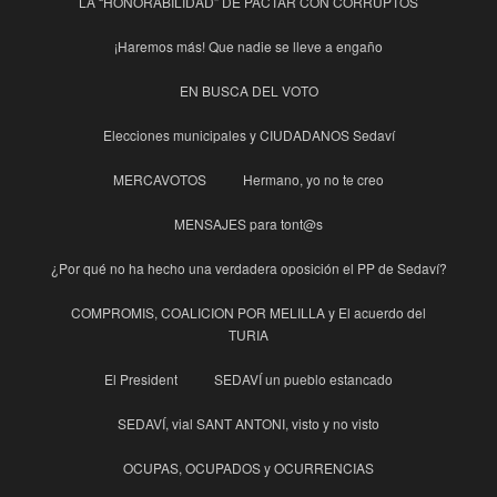
LA “HONORABILIDAD” DE PACTAR CON CORRUPTOS
¡Haremos más! Que nadie se lleve a engaño
EN BUSCA DEL VOTO
Elecciones municipales y CIUDADANOS Sedaví
MERCAVOTOS
Hermano, yo no te creo
MENSAJES para tont@s
¿Por qué no ha hecho una verdadera oposición el PP de Sedaví?
COMPROMIS, COALICION POR MELILLA y El acuerdo del
TURIA
El President
SEDAVÍ un pueblo estancado
SEDAVÍ, vial SANT ANTONI, visto y no visto
OCUPAS, OCUPADOS y OCURRENCIAS