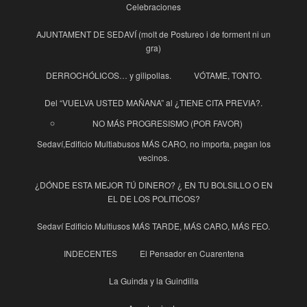
Celebraciones
AJUNTAMENT DE SEDAVÍ (molt de Postureo i de forment ni un
gra)
DERROCHÓLICOS… y gilipollas.
VÓTAME, TONTO.
Del “VUELVA USTED MAÑANA” al ¿TIENE CITA PREVIA?.
NO MÁS PROGRESISMO (POR FAVOR)
Sedaví,Edificio Multiabusos MÁS CARO, no importa, pagan los
vecinos.
¿DÓNDE ESTA MEJOR TÚ DINERO? ¿ EN TU BOLSILLO O EN
EL DE LOS POLITICOS?
Sedaví Edificio Multiusos MÁS TARDE, MÁS CARO, MÁS FEO.
INDECENTES
El Pensador en Cuarentena
La Guinda y la Guindilla