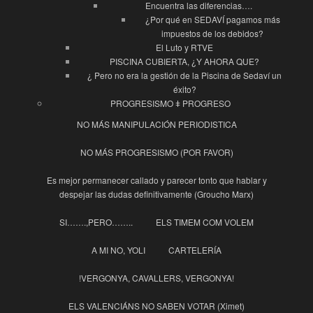
Encuentra las diferencias….
¿Por qué en SEDAVÍ pagamos más
impuestos de los debidos?
El Luto y RTVE
PISCINA CUBIERTA, ¿Y AHORA QUE?
¿ Pero no era la gestión de la Piscina de Sedaví un
éxito?
PROGRESISMO ǂ PROGRESO
NO MÁS MANIPULACIÓN PERIODISTICA
NO MÁS PROGRESISMO (POR FAVOR)
Es mejor permanecer callado y parecer tonto que hablar y
despejar las dudas definitivamente (Groucho Marx)
SI…….,PERO……..
ELS TIMEM COM VOLEM
A MI NO, YOLI
CARTELERÍA
!VERGONYA, CAVALLERS, VERGONYA!
ELS VALENCIÁNS NO SABEN VOTAR (Ximet)