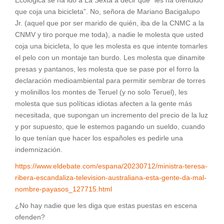
Ecológica se ha ido a La Sexta a decir que “les ha ofendido
que coja una bicicleta”. No, señora de Mariano Bacigalupo
Jr. (aquel que por ser marido de quién, iba de la CNMC a la
CNMV y tiro porque me toda), a nadie le molesta que usted
coja una bicicleta, lo que les molesta es que intente tomarles
el pelo con un montaje tan burdo. Les molesta que dinamite
presas y pantanos, les molesta que se pase por el forro la
declaración medioambiental para permitir sembrar de torres
y molinillos los montes de Teruel (y no solo Teruel), les
molesta que sus políticas idiotas afecten a la gente más
necesitada, que supongan un incremento del precio de la luz
y por supuesto, que le estemos pagando un sueldo, cuando
lo que tenían que hacer los españoles es pedirle una
indemnización.
https://www.eldebate.com/espana/20230712/ministra-teresa-
ribera-escandaliza-television-australiana-esta-gente-da-mal-
nombre-payasos_127715.html
¿No hay nadie que les diga que estas puestas en escena
ofenden?