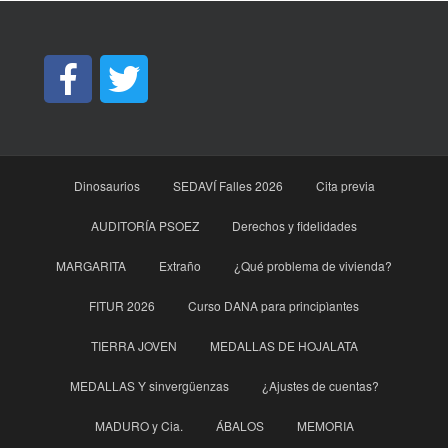
Dinosaurios
SEDAVÍ Falles 2026
Cita previa
AUDITORÍA PSOEZ
Derechos y fidelidades
MARGARITA
Extraño
¿Qué problema de vivienda?
FITUR 2026
Curso DANA para principìantes
TIERRA JOVEN
MEDALLAS DE HOJALATA
MEDALLAS Y sinvergüenzas
¿Ajustes de cuentas?
MADURO y Cia.
ÁBALOS
MEMORIA