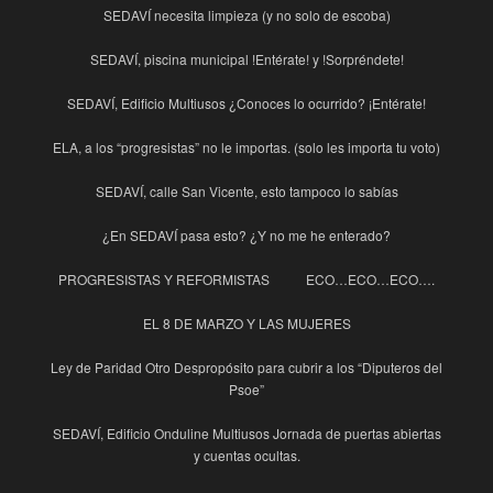
SEDAVÍ necesita limpieza (y no solo de escoba)
SEDAVÍ, piscina municipal !Entérate! y !Sorpréndete!
SEDAVÍ, Edificio Multiusos ¿Conoces lo ocurrido? ¡Entérate!
ELA, a los “progresistas” no le importas. (solo les importa tu voto)
SEDAVÍ, calle San Vicente, esto tampoco lo sabías
¿En SEDAVÍ pasa esto? ¿Y no me he enterado?
PROGRESISTAS Y REFORMISTAS
ECO…ECO…ECO….
EL 8 DE MARZO Y LAS MUJERES
Ley de Paridad Otro Despropósito para cubrir a los “Diputeros del
Psoe”
SEDAVÍ, Edificio Onduline Multiusos Jornada de puertas abiertas
y cuentas ocultas.