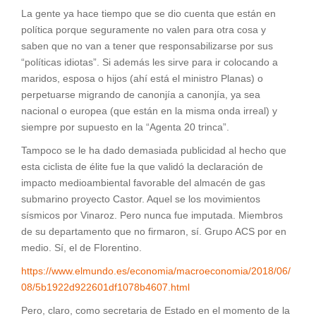
La gente ya hace tiempo que se dio cuenta que están en
política porque seguramente no valen para otra cosa y
saben que no van a tener que responsabilizarse por sus
“políticas idiotas”. Si además les sirve para ir colocando a
maridos, esposa o hijos (ahí está el ministro Planas) o
perpetuarse migrando de canonjía a canonjía, ya sea
nacional o europea (que están en la misma onda irreal) y
siempre por supuesto en la “Agenta 20 trinca”.
Tampoco se le ha dado demasiada publicidad al hecho que
esta ciclista de élite fue la que validó la declaración de
impacto medioambiental favorable del almacén de gas
submarino proyecto Castor. Aquel se los movimientos
sísmicos por Vinaroz. Pero nunca fue imputada. Miembros
de su departamento que no firmaron, sí. Grupo ACS por en
medio. Sí, el de Florentino.
https://www.elmundo.es/economia/macroeconomia/2018/06/
08/5b1922d922601df1078b4607.html
Pero, claro, como secretaria de Estado en el momento de la