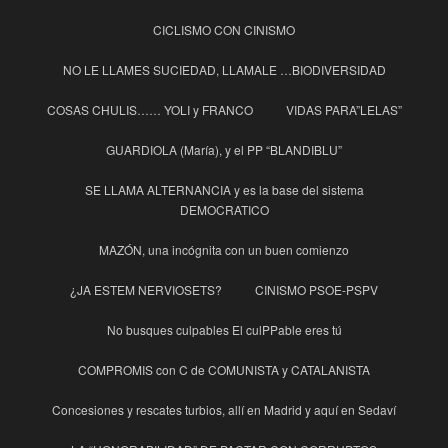
CICLISMO CON CINISMO
NO LE LLAMES SUCIEDAD, LLAMALE …BIODIVERSIDAD
COSAS CHULIS…… YOLI y FRANCO
VIDAS PARA”LELAS”
GUARDIOLA (María), y el PP “BLANDIBLU”
SE LLAMA ALTERNANCIA y es la base del sistema
DEMOCRATICO
MAZÓN, una incógnita con un buen comienzo
¿JA ESTEM NERVIOSETS?
CINISMO PSOE-PSPV
No busques culpables El culPPable eres tú
COMPROMIS con C de COMUNISTA y CATALANISTA
Concesiones y rescates turbios, allí en Madrid y aquí en Sedaví