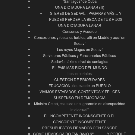
“Santiagos” de Cuba
UNA DICTADURA LANAR (III)
SI ERES DE SEDAVÍ… PAGARAS MÁS… Y
PUEDES PERDER LA BECA DE TUS HIJOS
UNA DICTADURA LANAR
Consenso y Acuerdo
Concesiones y rescates turbios, allí en Madrid y aquí en
Sedaví
Los reyes Magos en Sedaví
Servidores Públicos y Funcionarios Públicos
Sedaví, máximo nivel de contagios
EL PAIS MAS RICO DEL MUNDO
Los Inmortales
CUESTION DE PRIORIDADES
EDUCACION, riqueza de un PUEBLO
VIVIMOS ESTAFADOS, CONTENTOS Y FELICES
SUSPENSO EN DEMOCRACIA
Ministra Celaá, es usted una ignorante en discapacidad
intelectual”
EL INCOMPETENTE INCONSCIENTE O EL
CONSCIENTE INCOMPETENTE
PRESUPUESTOS FIRMADOS CON SANGRE
COMO HEMOS CAÍDO TAN BAJO (2) ……… Y PORQUÉ