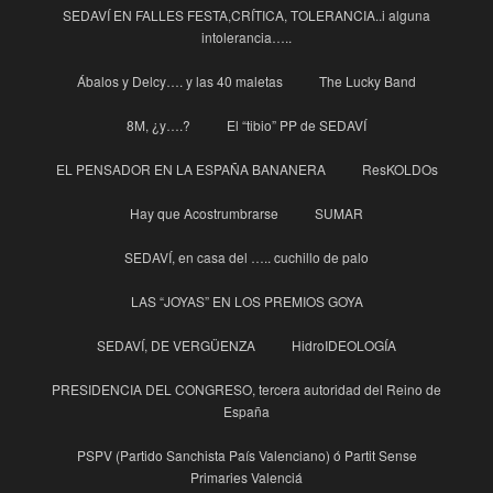
SEDAVÍ EN FALLES FESTA,CRÍTICA, TOLERANCIA..i alguna
intolerancia…..
Ábalos y Delcy…. y las 40 maletas
The Lucky Band
8M, ¿y….?
El “tibio” PP de SEDAVÍ
EL PENSADOR EN LA ESPAÑA BANANERA
ResKOLDOs
Hay que Acostrumbrarse
SUMAR
SEDAVÍ, en casa del ….. cuchillo de palo
LAS “JOYAS” EN LOS PREMIOS GOYA
SEDAVÍ, DE VERGÜENZA
HidroIDEOLOGÍA
PRESIDENCIA DEL CONGRESO, tercera autoridad del Reino de
España
PSPV (Partido Sanchista País Valenciano) ó Partit Sense
Primaries Valenciá