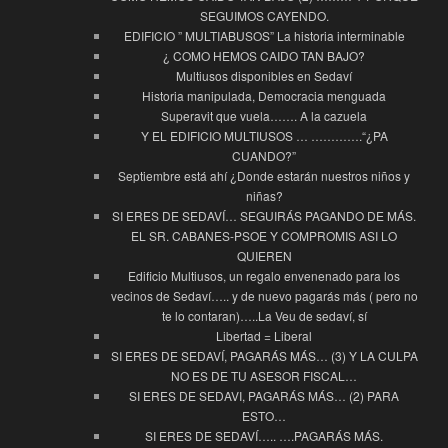
SEGUIMOS CAYENDO.
EDIFICIO ” MULTIABUSOS” La historia interminable
¿ COMO HEMOS CAIDO TAN BAJO?
Multiusos disponibles en Sedaví
Historia manipulada, Democracia menguada
Superavit que vuela……. A la cazuela
Y EL EDIFICIO MULTIUSOS … ………….“¿PA
CUANDO?”
Septiembre está ahí ¿Donde estarán nuestros niños y
niñas?
SI ERES DE SEDAVÍ… SEGUIRÁS PAGANDO DE MÁS.
EL SR. CABANES-PSOE Y COMPROMIS ASI LO
QUIEREN
Edificio Multiusos, un regalo envenenado para los
vecinos de Sedaví….. y de nuevo pagarás más ( pero no
te lo contaran)…..La Veu de sedaví, sí
Libertad = Liberal
SI ERES DE SEDAVÍ, PAGARÁS MÁS… (3) Y LA CULPA
NO ES DE TU ASESOR FISCAL…
SI ERES DE SEDAVI, PAGARÁS MÁS… (2) PARA
ESTO…
SI ERES DE SEDAVÍ….. ….PAGARÁS MÁS.