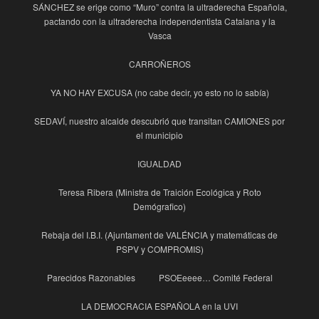
SÁNCHEZ se erige como “Muro” contra la ultraderecha Española,
pactando con la ultraderecha independentista Catalana y la
Vasca
CARROÑEROS
YA NO HAY EXCUSA (no cabe decir, yo esto no lo sabía)
SEDAVÍ, nuestro alcalde descubrió que transitan CAMIONES por
el municipio
IGUALDAD
Teresa Ribera (Ministra de Traición Ecológica y Roto
Demógrafico)
Rebaja del I.B.I. (Ajuntament de VALÉNCIA y matemáticas de
PSPV y COMPROMIS)
Parecidos Razonables
PSOEeeee… Comité Federal
LA DEMOCRACIA ESPAÑOLA en la UVI