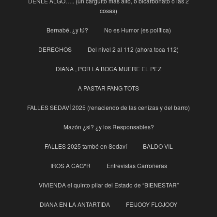
DENLE ALGO….. (un carguito más alto, o bicarbonato o las 2
cosas)
Bernabé, ¿y tú?
No es Humor (es política)
DERECHOS
Del nivel 2 al 112 (ahora toca 112)
DIANA , POR LA BOCA MUERE EL PEZ
A PASTAR FANG TOTS
FALLES SEDAVÍ 2025 (renaciendo de las cenizas y del barro)
Mazón ¿si? ¿y los Responsables?
FALLES 2025 també en Sedaví
BALDO VIL
IROS A CAG*R
Entrevistas Carroñeras
VIVIENDA el quinto pilar del Estado de “BIENESTAR”
DIANA EN LA ANTARTIDA
FEIJOOY FLOJOOY