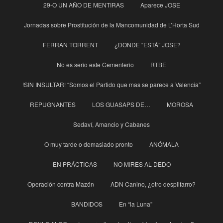
29-O UN AÑO DE MENTIRAS
Aparece JOSE
Jornadas sobre Prostitución de la Mancomunidad de L’Horta Sud
FERRAN TORRENT
¿DONDE “ESTÁ” JOSE?
No es serio este Cementerio
RTBE
!SIN INSULTAR! “Somos el Partido que mas se parece a Valencia”
REPUGNANTES
LOS GUASAPS DE…
MOROSA
Sedaví, Amancio y Cabanes
O muy tarde o demasiado pronto
ANÓMALA
EN PRÁCTICAS
NO MIRES AL DEDO
Operación contra Mazón
ADN Canino, ¿otro despilfarro?
BANDIDOS
En “la Luna”