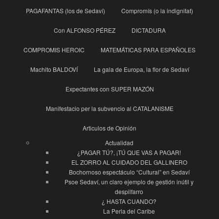
PAGAFANTAS (los de Sedaví)
Compromís (o la indignitat)
Con ALFONSO PÉREZ
DICTADURA
COMPROMIS HEROIC
MATEMÁTICAS PARA ESPAÑOLES
Machito BALDOVÍ
La gala de Europa, la flor de Sedaví
Expectantes con SUPER MAZÓN
Manifestacio per la subvencio al CATALANISME
Articulos de Opinión
Actualidad
¿PAGAR TÚ?, ¡TÚ QUE VAS A PAGAR!
EL ZORRO AL CUIDADO DEL GALLINERO
Bochornoso espectáculo “Cultural” en Sedaví
Psoe Sedaví, un claro ejemplo de gestión inútil y
despilfarro
¿ HASTA CUANDO?
La Perla del Caribe