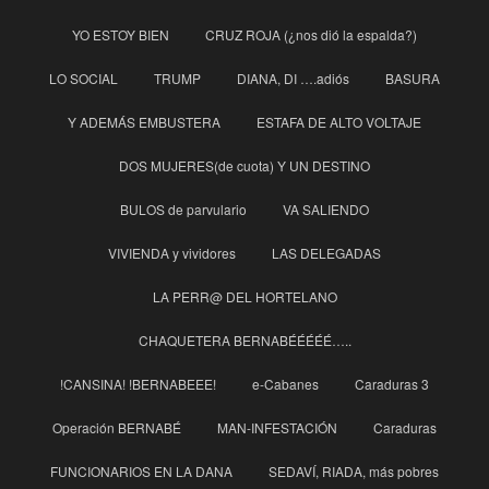
YO ESTOY BIEN
CRUZ ROJA (¿nos dió la espalda?)
LO SOCIAL
TRUMP
DIANA, DI ….adiós
BASURA
Y ADEMÁS EMBUSTERA
ESTAFA DE ALTO VOLTAJE
DOS MUJERES(de cuota) Y UN DESTINO
BULOS de parvulario
VA SALIENDO
VIVIENDA y vividores
LAS DELEGADAS
LA PERR@ DEL HORTELANO
CHAQUETERA BERNABÉÉÉÉÉ…..
!CANSINA! !BERNABEEE!
e-Cabanes
Caraduras 3
Operación BERNABÉ
MAN-INFESTACIÓN
Caraduras
FUNCIONARIOS EN LA DANA
SEDAVÍ, RIADA, más pobres