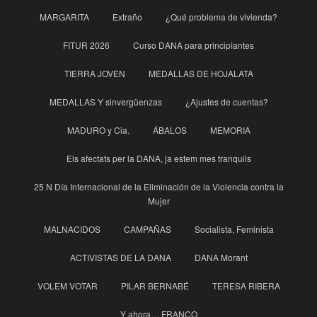
MARGARITA
Extraño
¿Qué problema de vivienda?
FITUR 2026
Curso DANA para principìantes
TIERRA JOVEN
MEDALLAS DE HOJALATA
MEDALLAS Y sinvergüenzas
¿Ajustes de cuentas?
MADURO y Cia.
ÁBALOS
MEMORIA
Els afectats per la DANA, ja estem mes tranquils
25 N Día Internacional de la Eliminación de la Violencia contra la
Mujer
MALNACIDOS
CAMPAÑAS
Socialista, Feminista
ACTIVISTAS DE LA DANA
DANA Morant
VOLEM VOTAR
PILAR BERNABÉ
TERESA RIBERA
Y ahora… FRANCO