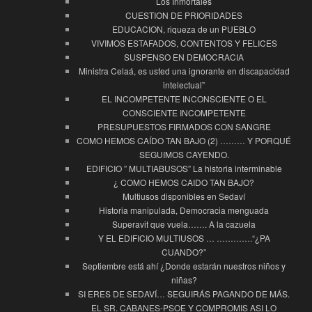
Los Inmortales
CUESTION DE PRIORIDADES
EDUCACION, riqueza de un PUEBLO
VIVIMOS ESTAFADOS, CONTENTOS Y FELICES
SUSPENSO EN DEMOCRACIA
Ministra Celaá, es usted una ignorante en discapacidad
intelectual”
EL INCOMPETENTE INCONSCIENTE O EL
CONSCIENTE INCOMPETENTE
PRESUPUESTOS FIRMADOS CON SANGRE
COMO HEMOS CAÍDO TAN BAJO (2) ……… Y PORQUÉ
SEGUIMOS CAYENDO.
EDIFICIO ” MULTIABUSOS” La historia interminable
¿ COMO HEMOS CAIDO TAN BAJO?
Multiusos disponibles en Sedaví
Historia manipulada, Democracia menguada
Superavit que vuela……. A la cazuela
Y EL EDIFICIO MULTIUSOS … ………….“¿PA
CUANDO?”
Septiembre está ahí ¿Donde estarán nuestros niños y
niñas?
SI ERES DE SEDAVÍ… SEGUIRÁS PAGANDO DE MÁS.
EL SR. CABANES-PSOE Y COMPROMIS ASI LO