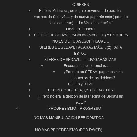
QUIEREN
Edificio Multiusos, un regalo envenenado para los
vecinos de Sedaví….. y de nuevo pagarás más ( pero no
te lo contaran)…..La Veu de sedaví, sí
Libertad = Liberal
SI ERES DE SEDAVÍ, PAGARÁS MÁS… (3) Y LA CULPA
NO ES DE TU ASESOR FISCAL…
SI ERES DE SEDAVI, PAGARÁS MÁS… (2) PARA
ESTO…
SI ERES DE SEDAVÍ….. ….PAGARÁS MÁS.
Encuentra las diferencias….
¿Por qué en SEDAVÍ pagamos más
impuestos de los debidos?
El Luto y RTVE
PISCINA CUBIERTA, ¿Y AHORA QUE?
¿ Pero no era la gestión de la Piscina de Sedaví un
éxito?
PROGRESISMO ǂ PROGRESO
NO MÁS MANIPULACIÓN PERIODISTICA
NO MÁS PROGRESISMO (POR FAVOR)