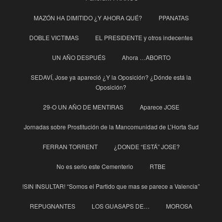
MAZÓN HA DIMITIDO ¿Y AHORA QUÉ?
PPANATAS
DOBLE VICTIMAS
EL PRESIDENTE y otros indecentes
UN AÑO DESPUÉS
Ahora …ABORTO
SEDAVÍ, Jose ya apareció ¿Y la Oposición? ¿Dónde está la
Oposición?
29-O UN AÑO DE MENTIRAS
Aparece JOSE
Jornadas sobre Prostitución de la Mancomunidad de L’Horta Sud
FERRAN TORRENT
¿DONDE “ESTÁ” JOSE?
No es serio este Cementerio
RTBE
!SIN INSULTAR! “Somos el Partido que mas se parece a Valencia”
REPUGNANTES
LOS GUASAPS DE…
MOROSA