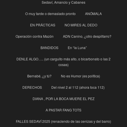
Sedaví, Amancio y Cabanes
O muy tarde o demasiado pronto
ANÓMALA
EN PRÁCTICAS
NO MIRES AL DEDO
Operación contra Mazón
ADN Canino, ¿otro despilfarro?
BANDIDOS
En “la Luna”
DENLE ALGO….. (un carguito más alto, o bicarbonato o las 2
cosas)
Bernabé, ¿y tú?
No es Humor (es política)
DERECHOS
Del nivel 2 al 112 (ahora toca 112)
DIANA , POR LA BOCA MUERE EL PEZ
A PASTAR FANG TOTS
FALLES SEDAVÍ 2025 (renaciendo de las cenizas y del barro)