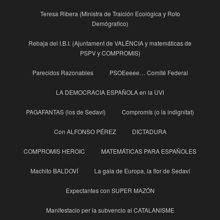
Teresa Ribera (Ministra de Traición Ecológica y Roto
Demógrafico)
Rebaja del I.B.I. (Ajuntament de VALÉNCIA y matemáticas de
PSPV y COMPROMIS)
Parecidos Razonables
PSOEeeee… Comité Federal
LA DEMOCRACIA ESPAÑOLA en la UVI
PAGAFANTAS (los de Sedaví)
Compromís (o la indignitat)
Con ALFONSO PÉREZ
DICTADURA
COMPROMIS HEROIC
MATEMÁTICAS PARA ESPAÑOLES
Machito BALDOVÍ
La gala de Europa, la flor de Sedaví
Expectantes con SUPER MAZÓN
Manifestacio per la subvencio al CATALANISME