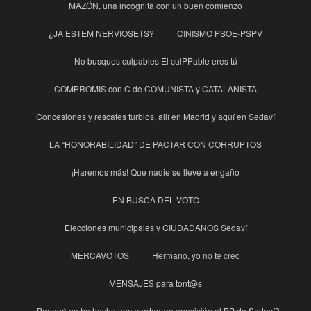
MAZÓN, una incógnita con un buen comienzo
¿JA ESTEM NERVIOSETS?
CINISMO PSOE-PSPV
No busques culpables El culPPable eres tú
COMPROMIS con C de COMUNISTA y CATALANISTA
Concesiones y rescates turbios, allí en Madrid y aquí en Sedaví
LA “HONORABILIDAD” DE PACTAR CON CORRUPTOS
¡Haremos más! Que nadie se lleve a engaño
EN BUSCA DEL VOTO
Elecciones municipales y CIUDADANOS Sedaví
MERCAVOTOS
Hermano, yo no te creo
MENSAJES para tont@s
¿Por qué no ha hecho una verdadera oposición el PP de Sedaví?