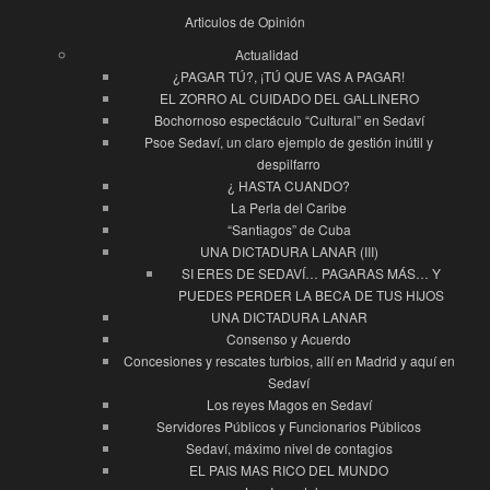
Articulos de Opinión
Actualidad
¿PAGAR TÚ?, ¡TÚ QUE VAS A PAGAR!
EL ZORRO AL CUIDADO DEL GALLINERO
Bochornoso espectáculo “Cultural” en Sedaví
Psoe Sedaví, un claro ejemplo de gestión inútil y
despilfarro
¿ HASTA CUANDO?
La Perla del Caribe
“Santiagos” de Cuba
UNA DICTADURA LANAR (III)
SI ERES DE SEDAVÍ… PAGARAS MÁS… Y
PUEDES PERDER LA BECA DE TUS HIJOS
UNA DICTADURA LANAR
Consenso y Acuerdo
Concesiones y rescates turbios, allí en Madrid y aquí en
Sedaví
Los reyes Magos en Sedaví
Servidores Públicos y Funcionarios Públicos
Sedaví, máximo nivel de contagios
EL PAIS MAS RICO DEL MUNDO