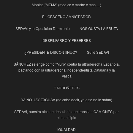
Mónica,”MEMA” (medico y madre y más….)
EL OBSCENO AMNISTIADOR
SEDAVÍ y la Oposición Durmiente
NOS GUSTA LA FRUTA
DESPILFARRO Y PESEBRES
¿PRESIDENTE DISCONTINUO?
Suflé SEDAVÍ
SÁNCHEZ se erige como “Muro” contra la ultraderecha Española,
pactando con la ultraderecha independentista Catalana y la
Vasca
CARROÑEROS
YA NO HAY EXCUSA (no cabe decir, yo esto no lo sabía)
SEDAVÍ, nuestro alcalde descubrió que transitan CAMIONES por
el municipio
IGUALDAD