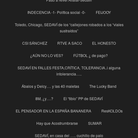
INDECENCIA -1- Política social -0-
FEIJOOY
Toledo, Chicago, SEDAVÍ de los “callejones robados a los “viales
sustraídos”
CSI SÁNCHEZ
RTVE A SACO
EL HONESTO
¿AÚN NO LO VES?
FÚTBOL ¿ de pago?
SEDAVÍ EN FALLES FESTA,CRÍTICA, TOLERANCIA..i alguna
intolerancia…..
Ábalos y Delcy…. y las 40 maletas
The Lucky Band
8M, ¿y….?
El “tibio” PP de SEDAVÍ
EL PENSADOR EN LA ESPAÑA BANANERA
ResKOLDOs
Hay que Acostrumbrarse
SUMAR
SEDAVÍ, en casa del ….. cuchillo de palo