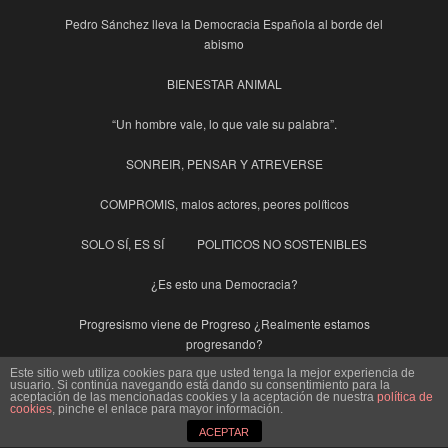
Pedro Sánchez lleva la Democracia Española al borde del
abismo
BIENESTAR ANIMAL
“Un hombre vale, lo que vale su palabra”.
SONREIR, PENSAR Y ATREVERSE
COMPROMIS, malos actores, peores políticos
SOLO SÍ, ES SÍ
POLITICOS NO SOSTENIBLES
¿Es esto una Democracia?
Progresismo viene de Progreso ¿Realmente estamos
progresando?
Este sitio web utiliza cookies para que usted tenga la mejor experiencia de
PAPA NÖEL Y REYES anticipados llegan a Sedaví en forma de
usuario. Si continúa navegando está dando su consentimiento para la
aceptación de las mencionadas cookies y la aceptación de nuestra
política de
Sentencia condenatoria
cookies
, pinche el enlace para mayor información.
ACEPTAR
COMPROMIS ¿malos o tontos?