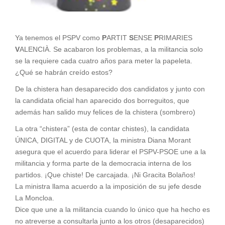
Ya tenemos el PSPV como
P
ARTIT
S
ENSE
P
RIMARIES
V
ALENCIÀ. Se acabaron los problemas, a la militancia solo
se la requiere cada cuatro años para meter la papeleta.
¿Qué se habrán creído estos?
De la chistera han desaparecido dos candidatos y junto con
la candidata oficial han aparecido dos borreguitos, que
además han salido muy felices de la chistera (sombrero)
La otra “chistera” (esta de contar chistes), la candidata
ÚNICA, DIGITAL y de CUOTA, la ministra Diana Morant
asegura que el acuerdo para liderar el PSPV-PSOE une a la
militancia y forma parte de la democracia interna de los
partidos. ¡Que chiste! De carcajada. ¡Ni Gracita Bolaños!
La ministra llama acuerdo a la imposición de su jefe desde
La Moncloa.
Dice que une a la militancia cuando lo único que ha hecho es
no atreverse a consultarla junto a los otros (desaparecidos)