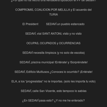
COMPROMIS, COALICION POR MELILLA y El acuerdo del
TURIA
El President
SEDAVÍ un pueblo estancado
SEDAVÍ, vial SANT ANTONI, visto y no visto
OCUPAS, OCUPADOS y OCURRENCIAS
SEDAVÍ necesita limpieza (y no solo de escoba)
SEDAVÍ, piscina municipal !Entérate! y !Sorpréndete!
SEDAVÍ, Edificio Multiusos ¿Conoces lo ocurrido? ¡Entérate!
ELA, a los “progresistas” no le importas. (solo les importa tu voto)
SEDAVÍ, calle San Vicente, esto tampoco lo sabías
¿En SEDAVÍ pasa esto? ¿Y no me he enterado?