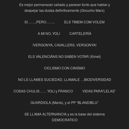
Es mejor permanecer callado y parecer tonto que hablar y
despejar las dudas definitivamente (Groucho Marx)
SI…….,PERO……..
ELS TIMEM COM VOLEM
A MI NO, YOLI
CARTELERÍA
!VERGONYA, CAVALLERS, VERGONYA!
ELS VALENCIÁNS NO SABEN VOTAR (Ximet)
CICLISMO CON CINISMO
NO LE LLAMES SUCIEDAD, LLAMALE …BIODIVERSIDAD
COSAS CHULIS…… YOLI y FRANCO
VIDAS PARA”LELAS”
GUARDIOLA (María), y el PP “BLANDIBLU”
SE LLAMA ALTERNANCIA y es la base del sistema
DEMOCRATICO