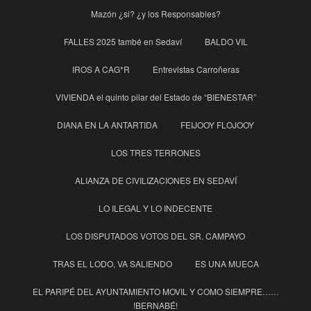
Mazón ¿si? ¿y los Responsables?
FALLES 2025 també en Sedaví
BALDO VIL
IROS A CAG*R
Entrevistas Carroñeras
VIVIENDA el quinto pilar del Estado de “BIENESTAR”
DIANA EN LA ANTARTIDA
FEIJOOY FLOJOOY
LOS TRES TERRONES
ALIANZA DE CIVILIZACIONES EN SEDAVÍ
LO ILEGAL Y LO INDECENTE
LOS DISPUTADOS VOTOS DEL SR. CAMPAYO
TRAS EL LODO, VA SALIENDO
ES UNA MUECA
EL PARIPÉ DEL AYUNTAMIENTO MOVIL Y COMO SIEMPRE……
!BERNABÉ!