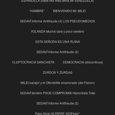
ESPAÑUELA (cada vez más cerca de VENEZUELA)
“HAMBRE”
BIENVENIDO Mr. MILEI
SEDAVÍ Informe Antifraude (4) LOS PSEUDOMEDIOS
YOLANDA Mucha cara y poco cerebro
ESTA SEÑORA ES UNA RUINA
SEDAVÍ Informe Antifraude (3)
CLEPTOCRACIA SANCHISTA
DEMOCRACIA (discontinua)
ZURDOS Y ZURDAS
MILEI,!carajo! y el Ofendidito enamorado (del Falcon)
SEDAVÍ tandem PSOE-COMPROMIS Hipocresía Total
SEDAVÍ Informe Antifraude (2)
Paso Nivel ALFAFAR “ADIFesio”