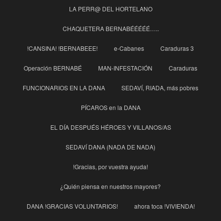
LA PERR@ DEL HORTELANO
CHAQUETERA BERNABÉÉÉÉÉ…..
!CANSINA! !BERNABEEE!
e-Cabanes
Caraduras 3
Operación BERNABÉ
MAN-INFESTACIÓN
Caraduras
FUNCIONARIOS EN LA DANA
SEDAVÍ, RIADA, más pobres
PÍCAROS en la DANA
EL DÍA DESPUÉS HÉROES Y VILLANOS/AS
SEDAVÍ DANA (NADA DE NADA)
!Gracias, por vuestra ayuda!
¿Quién piensa en nuestros mayores?
DANA !GRACIAS VOLUNTARIOS!
ahora toca !VIVIENDA!