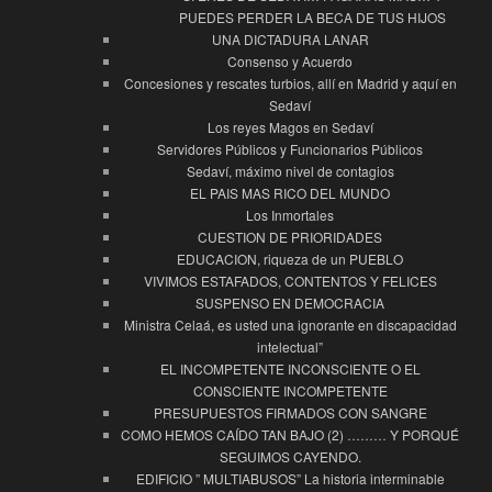
PUEDES PERDER LA BECA DE TUS HIJOS
UNA DICTADURA LANAR
Consenso y Acuerdo
Concesiones y rescates turbios, allí en Madrid y aquí en
Sedaví
Los reyes Magos en Sedaví
Servidores Públicos y Funcionarios Públicos
Sedaví, máximo nivel de contagios
EL PAIS MAS RICO DEL MUNDO
Los Inmortales
CUESTION DE PRIORIDADES
EDUCACION, riqueza de un PUEBLO
VIVIMOS ESTAFADOS, CONTENTOS Y FELICES
SUSPENSO EN DEMOCRACIA
Ministra Celaá, es usted una ignorante en discapacidad
intelectual”
EL INCOMPETENTE INCONSCIENTE O EL
CONSCIENTE INCOMPETENTE
PRESUPUESTOS FIRMADOS CON SANGRE
COMO HEMOS CAÍDO TAN BAJO (2) ……… Y PORQUÉ
SEGUIMOS CAYENDO.
EDIFICIO ” MULTIABUSOS” La historia interminable