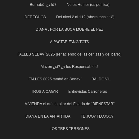
Bernabé, ¿y tú?
No es Humor (es política)
DERECHOS
Del nivel 2 al 112 (ahora toca 112)
DIANA , POR LA BOCA MUERE EL PEZ
A PASTAR FANG TOTS
FALLES SEDAVÍ 2025 (renaciendo de las cenizas y del barro)
Mazón ¿si? ¿y los Responsables?
FALLES 2025 també en Sedaví
BALDO VIL
IROS A CAG*R
Entrevistas Carroñeras
VIVIENDA el quinto pilar del Estado de “BIENESTAR”
DIANA EN LA ANTARTIDA
FEIJOOY FLOJOOY
LOS TRES TERRONES