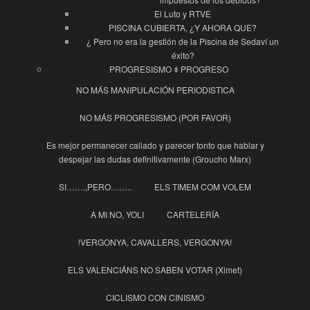
El Luto y RTVE
PISCINA CUBIERTA, ¿Y AHORA QUE?
¿ Pero no era la gestión de la Piscina de Sedaví un
éxito?
PROGRESISMO ǂ PROGRESO
NO MÁS MANIPULACIÓN PERIODISTICA
NO MÁS PROGRESISMO (POR FAVOR)
Es mejor permanecer callado y parecer tonto que hablar y
despejar las dudas definitivamente (Groucho Marx)
SI…….,PERO……..
ELS TIMEM COM VOLEM
A MI NO, YOLI
CARTELERÍA
!VERGONYA, CAVALLERS, VERGONYA!
ELS VALENCIÁNS NO SABEN VOTAR (Ximet)
CICLISMO CON CINISMO