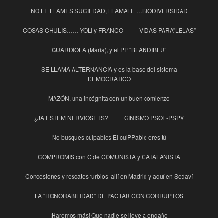
NO LE LLAMES SUCIEDAD, LLAMALE …BIODIVERSIDAD
COSAS CHULIS…… YOLI y FRANCO
VIDAS PARA”LELAS”
GUARDIOLA (María), y el PP “BLANDIBLU”
SE LLAMA ALTERNANCIA y es la base del sistema
DEMOCRATICO
MAZÓN, una incógnita con un buen comienzo
¿JA ESTEM NERVIOSETS?
CINISMO PSOE-PSPV
No busques culpables El culPPable eres tú
COMPROMIS con C de COMUNISTA y CATALANISTA
Concesiones y rescates turbios, allí en Madrid y aquí en Sedaví
LA “HONORABILIDAD” DE PACTAR CON CORRUPTOS
¡Haremos más! Que nadie se lleve a engaño