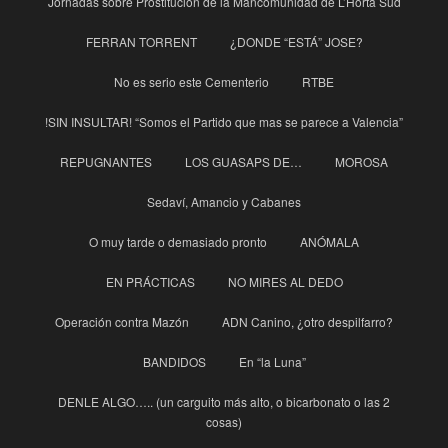
Jornadas sobre Prostitución de la Mancomunidad de L’Horta Sud
FERRAN TORRENT
¿DONDE “ESTÁ” JOSE?
No es serio este Cementerio
RTBE
!SIN INSULTAR! “Somos el Partido que mas se parece a Valencia”
REPUGNANTES
LOS GUASAPS DE…
MOROSA
Sedaví, Amancio y Cabanes
O muy tarde o demasiado pronto
ANÓMALA
EN PRÁCTICAS
NO MIRES AL DEDO
Operación contra Mazón
ADN Canino, ¿otro despilfarro?
BANDIDOS
En “la Luna”
DENLE ALGO….. (un carguito más alto, o bicarbonato o las 2
cosas)