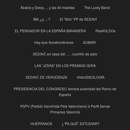
Ábalos y Delcy…. y las 40 maletas
The Lucky Band
8M, ¿y….?
El “tibio” PP de SEDAVÍ
EL PENSADOR EN LA ESPAÑA BANANERA
ResKOLDOs
Hay que Acostrumbrarse
SUMAR
SEDAVÍ, en casa del ….. cuchillo de palo
LAS “JOYAS” EN LOS PREMIOS GOYA
SEDAVÍ, DE VERGÜENZA
HidroIDEOLOGÍA
PRESIDENCIA DEL CONGRESO, tercera autoridad del Reino de
España
PSPV (Partido Sanchista País Valenciano) ó Partit Sense
Primaries Valenciá
HUÉRFANOS
¿”PA QUÉ” ESTUDIAR?