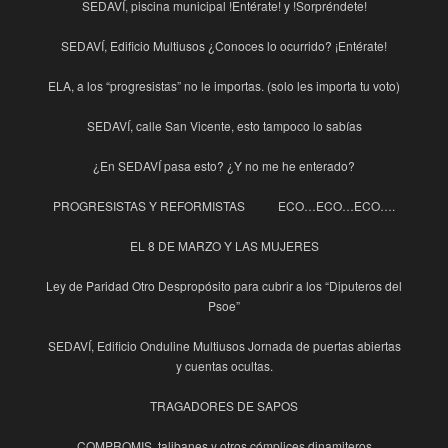
SEDAVÍ, piscina municipal !Entérate! y !Sorpréndete!
SEDAVÍ, Edificio Multiusos ¿Conoces lo ocurrido? ¡Entérate!
ELA, a los “progresistas” no le importas. (solo les importa tu voto)
SEDAVÍ, calle San Vicente, esto tampoco lo sabías
¿En SEDAVÍ pasa esto? ¿Y no me he enterado?
PROGRESISTAS Y REFORMISTAS
ECO…ECO…ECO….
EL 8 DE MARZO Y LAS MUJERES
Ley de Paridad Otro Despropósito para cubrir a los “Diputeros del
Psoe”
SEDAVÍ, Edificio Onduline Multiusos Jornada de puertas abiertas
y cuentas ocultas.
TRAGADORES DE SAPOS
COMPROMIS, talibanes y otros cómplices dinamiteros