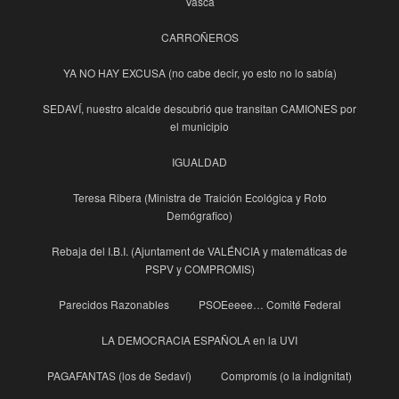
Vasca
CARROÑEROS
YA NO HAY EXCUSA (no cabe decir, yo esto no lo sabía)
SEDAVÍ, nuestro alcalde descubrió que transitan CAMIONES por
el municipio
IGUALDAD
Teresa Ribera (Ministra de Traición Ecológica y Roto
Demógrafico)
Rebaja del I.B.I. (Ajuntament de VALÉNCIA y matemáticas de
PSPV y COMPROMIS)
Parecidos Razonables
PSOEeeee… Comité Federal
LA DEMOCRACIA ESPAÑOLA en la UVI
PAGAFANTAS (los de Sedaví)
Compromís (o la indignitat)