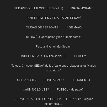
SEDAVÍ DOSSIER CORRUPCIÓN (1)
DIANA MORANT
SOTERREM LES VIES ALFAFAR-SEDAVÍ
CIUDAD DE PERSONAS
1 DE MAYO
SEDAVÍ, la Corrupción y los “Limpiadores”
Paso a Nivel Alfafar-Sedaví
INDECENCIA -1- Política social -0-
FEIJOOY
Toledo, Chicago, SEDAVÍ de los “callejones robados a los “viales
sustraídos”
CSI SÁNCHEZ
RTVE A SACO
EL HONESTO
¿AÚN NO LO VES?
FÚTBOL ¿ de pago?
SEDAVÍ EN FALLES FESTA,CRÍTICA, TOLERANCIA..i alguna
intolerancia…..