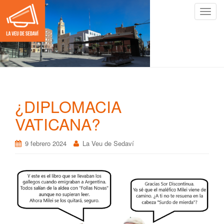
C
a
m
b
i
a
r
n
¿DIPLOMACIA
a
v
VATICANA?
e
g
9 febrero 2024
La Veu de Sedaví
a
c
i
ó
n