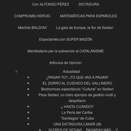
Con ALFONSO PÉREZ
DICTADURA
COMPROMIS HEROIC
MATEMÁTICAS PARA ESPAÑOLES
Machito BALDOVÍ
La gala de Europa, la flor de Sedaví
Expectantes con SUPER MAZÓN
Manifestacio per la subvencio al CATALANISME
Articulos de Opinión
Actualidad
¿PAGAR TÚ?, ¡TÚ QUE VAS A PAGAR!
EL ZORRO AL CUIDADO DEL GALLINERO
Bochornoso espectáculo “Cultural” en Sedaví
Psoe Sedaví, un claro ejemplo de gestión inútil y
despilfarro
¿ HASTA CUANDO?
La Perla del Caribe
“Santiagos” de Cuba
UNA DICTADURA LANAR (III)
SI ERES DE SEDAVÍ… PAGARAS MÁS… Y