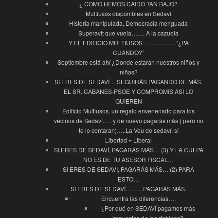
¿ COMO HEMOS CAIDO TAN BAJO?
Multiusos disponibles en Sedaví
Historia manipulada, Democracia menguada
Superavit que vuela……. A la cazuela
Y EL EDIFICIO MULTIUSOS … ………….“¿PA
CUANDO?”
Septiembre está ahí ¿Donde estarán nuestros niños y
niñas?
SI ERES DE SEDAVÍ… SEGUIRÁS PAGANDO DE MÁS.
EL SR. CABANES-PSOE Y COMPROMIS ASI LO
QUIEREN
Edificio Multiusos, un regalo envenenado para los
vecinos de Sedaví….. y de nuevo pagarás más ( pero no
te lo contaran)…..La Veu de sedaví, sí
Libertad = Liberal
SI ERES DE SEDAVÍ, PAGARÁS MÁS… (3) Y LA CULPA
NO ES DE TU ASESOR FISCAL…
SI ERES DE SEDAVI, PAGARÁS MÁS… (2) PARA
ESTO…
SI ERES DE SEDAVÍ….. ….PAGARÁS MÁS.
Encuentra las diferencias….
¿Por qué en SEDAVÍ pagamos más
impuestos de los debidos?