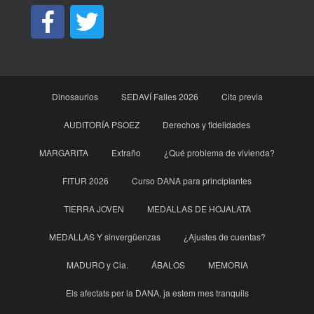
Dinosaurios
SEDAVÍ Falles 2026
Cita previa
AUDITORÍA PSOEZ
Derechos y fidelidades
MARGARITA
Extraño
¿Qué problema de vivienda?
FITUR 2026
Curso DANA para principìantes
TIERRA JOVEN
MEDALLAS DE HOJALATA
MEDALLAS Y sinvergüenzas
¿Ajustes de cuentas?
MADURO y Cia.
ÁBALOS
MEMORIA
Els afectats per la DANA, ja estem mes tranquils