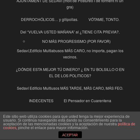
AJUNTAMENT DE SEDAVÍ (molt de Postureo i de forment ni un
gra)
DERROCHÓLICOS… y gilipollas.
VÓTAME, TONTO.
Del “VUELVA USTED MAÑANA” al ¿TIENE CITA PREVIA?.
NO MÁS PROGRESISMO (POR FAVOR)
Sedaví,Edificio Multiabusos MÁS CARO, no importa, pagan los
vecinos.
¿DÓNDE ESTA MEJOR TÚ DINERO? ¿ EN TU BOLSILLO O EN
EL DE LOS POLITICOS?
Sedaví Edificio Multiusos MÁS TARDE, MÁS CARO, MÁS FEO.
INDECENTES
El Pensador en Cuarentena
La Guinda y la Guindilla
Este sitio web utiliza cookies para que usted tenga la mejor experiencia de
usuario. Si continúa navegando está dando su consentimiento para la
aceptación de las mencionadas cookies y la aceptación de nuestra
política de
Ayuntamiento
cookies
, pinche el enlace para mayor información.
Enhorabuena al Pueblo de Sedaví
ACEPTAR