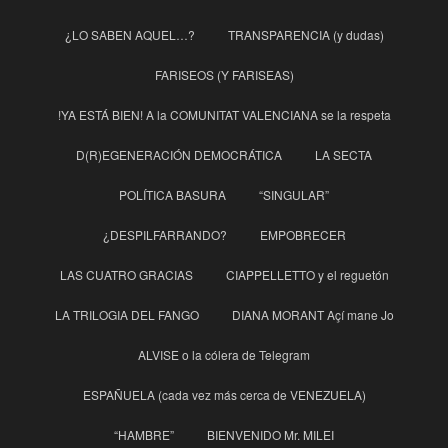
¿LO SABEN AQUEL…?
TRANSPARENCIA (y dudas)
FARISEOS (Y FARISEAS)
!YA ESTÁ BIEN! A la COMUNITAT VALENCIANA se la respeta
D(R)EGENERACIÓN DEMOCRÁTICA
LA SECTA
POLÍTICA BASURA
“SINGULAR”
¿DESPILFARRANDO?
EMPOBRECER
LAS CUATRO GRACIAS
CIAPPELLETTO y el reguetón
LA TRILOGIA DEL FANGO
DIANA MORANT Açí mane Jo
ALVISE o la cólera de Telegram
ESPAÑUELA (cada vez más cerca de VENEZUELA)
“HAMBRE”
BIENVENIDO Mr. MILEI