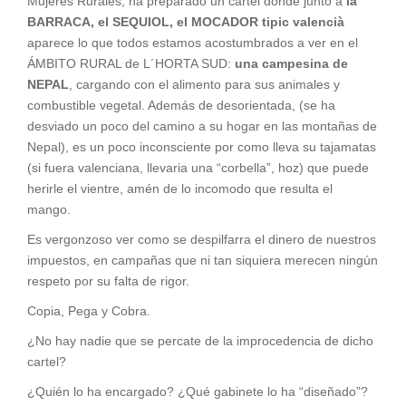
Mujeres Rurales, ha preparado un cartel donde junto a
la
BARRACA, el SEQUIOL, el MOCADOR tipic valencià
aparece lo que todos estamos acostumbrados a ver en el
ÁMBITO RURAL de L´HORTA SUD:
una campesina de
NEPAL
, cargando con el alimento para sus animales y
combustible vegetal. Además de desorientada, (se ha
desviado un poco del camino a su hogar en las montañas de
Nepal), es un poco inconsciente por como lleva su tajamatas
(si fuera valenciana, llevaria una “corbella”, hoz) que puede
herirle el vientre, amén de lo incomodo que resulta el
mango.
Es vergonzoso ver como se despilfarra el dinero de nuestros
impuestos, en campañas que ni tan siquiera merecen ningún
respeto por su falta de rigor.
Copia, Pega y Cobra.
¿No hay nadie que se percate de la improcedencia de dicho
cartel?
¿Quién lo ha encargado? ¿Qué gabinete lo ha “diseñado”?