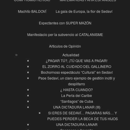
Machito BALDOVÍ
La gala de Europa, la flor de Sedaví
Expectantes con SUPER MAZÓN
Manifestacio per la subvencio al CATALANISME
Articulos de Opinión
Actualidad
¿PAGAR TÚ?, ¡TÚ QUE VAS A PAGAR!
EL ZORRO AL CUIDADO DEL GALLINERO
Bochornoso espectáculo “Cultural” en Sedaví
Psoe Sedaví, un claro ejemplo de gestión inútil y
despilfarro
¿ HASTA CUANDO?
La Perla del Caribe
“Santiagos” de Cuba
UNA DICTADURA LANAR (III)
SI ERES DE SEDAVÍ… PAGARAS MÁS… Y
PUEDES PERDER LA BECA DE TUS HIJOS
UNA DICTADURA LANAR