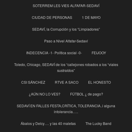
SOTERREM LES VIES ALFAFAR-SEDAVÍ
CIUDAD DE PERSONAS
1 DE MAYO
SEDAVÍ, la Corrupción y los “Limpiadores”
Paso a Nivel Alfafar-Sedaví
INDECENCIA -1- Política social -0-
FEIJOOY
Toledo, Chicago, SEDAVÍ de los “callejones robados a los “viales
sustraídos”
CSI SÁNCHEZ
RTVE A SACO
EL HONESTO
¿AÚN NO LO VES?
FÚTBOL ¿ de pago?
SEDAVÍ EN FALLES FESTA,CRÍTICA, TOLERANCIA..i alguna
intolerancia…..
Ábalos y Delcy…. y las 40 maletas
The Lucky Band