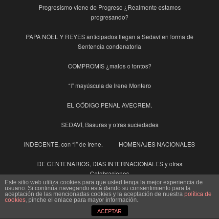
Progresismo viene de Progreso ¿Realmente estamos
progresando?
PAPA NÖEL Y REYES anticipados llegan a Sedaví en forma de
Sentencia condenatoria
COMPROMIS ¿malos o tontos?
“I” mayúscula de Irene Montero
EL CÓDIGO PENAL AVECREM.
SEDAVÍ, Basuras y otras suciedades
INDECENTE, con “i” de Irene.
HOMENAJES NACIONALES
DE CENTENARIOS, DIAS INTERNACIONALES y otras
Celebraciones
Este sitio web utiliza cookies para que usted tenga la mejor experiencia de
usuario. Si continúa navegando está dando su consentimiento para la
AJUNTAMENT DE SEDAVÍ (molt de Postureo i de forment ni un
aceptación de las mencionadas cookies y la aceptación de nuestra
política de
cookies
, pinche el enlace para mayor información.
gra)
ACEPTAR