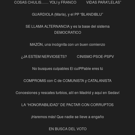
COSAS CHULIS…… YOLI y FRANCO
VIDAS PARA”LELAS”
GUARDIOLA (María), y el PP “BLANDIBLU”
SE LLAMA ALTERNANCIA y es la base del sistema
DEMOCRATICO
MAZÓN, una incógnita con un buen comienzo
¿JA ESTEM NERVIOSETS?
CINISMO PSOE-PSPV
No busques culpables El culPPable eres tú
COMPROMIS con C de COMUNISTA y CATALANISTA
Concesiones y rescates turbios, allí en Madrid y aquí en Sedaví
LA “HONORABILIDAD” DE PACTAR CON CORRUPTOS
¡Haremos más! Que nadie se lleve a engaño
EN BUSCA DEL VOTO