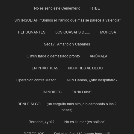
No es serio este Cementerio
RTBE
!SIN INSULTAR! “Somos el Partido que mas se parece a Valencia”
REPUGNANTES
LOS GUASAPS DE…
MOROSA
Sedaví, Amancio y Cabanes
O muy tarde o demasiado pronto
ANÓMALA
EN PRÁCTICAS
NO MIRES AL DEDO
Operación contra Mazón
ADN Canino, ¿otro despilfarro?
BANDIDOS
En “la Luna”
DENLE ALGO….. (un carguito más alto, o bicarbonato o las 2
cosas)
Bernabé, ¿y tú?
No es Humor (es política)
DERECHOS
Del nivel 2 al 112 (ahora toca 112)