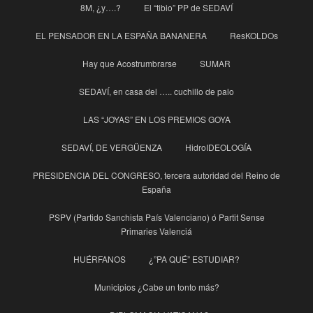
8M, ¿y….?
El “tibio” PP de SEDAVÍ
EL PENSADOR EN LA ESPAÑA BANANERA
ResKOLDOs
Hay que Acostrumbrarse
SUMAR
SEDAVÍ, en casa del ….. cuchillo de palo
LAS “JOYAS” EN LOS PREMIOS GOYA
SEDAVÍ, DE VERGÜENZA
HidroIDEOLOGÍA
PRESIDENCIA DEL CONGRESO, tercera autoridad del Reino de
España
PSPV (Partido Sanchista País Valenciano) ó Partit Sense
Primaries Valenciá
HUÉRFANOS
¿”PA QUÉ” ESTUDIAR?
Municipios ¿Cabe un tonto más?