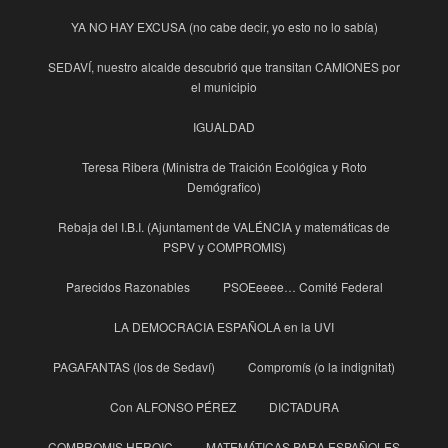
YA NO HAY EXCUSA (no cabe decir, yo esto no lo sabía)
SEDAVÍ, nuestro alcalde descubrió que transitan CAMIONES por
el municipio
IGUALDAD
Teresa Ribera (Ministra de Traición Ecológica y Roto
Demógrafico)
Rebaja del I.B.I. (Ajuntament de VALÉNCIA y matemáticas de
PSPV y COMPROMIS)
Parecidos Razonables
PSOEeeee… Comité Federal
LA DEMOCRACIA ESPAÑOLA en la UVI
PAGAFANTAS (los de Sedaví)
Compromís (o la indignitat)
Con ALFONSO PÉREZ
DICTADURA
COMPROMIS HEROIC
MATEMÁTICAS PARA ESPAÑOLES