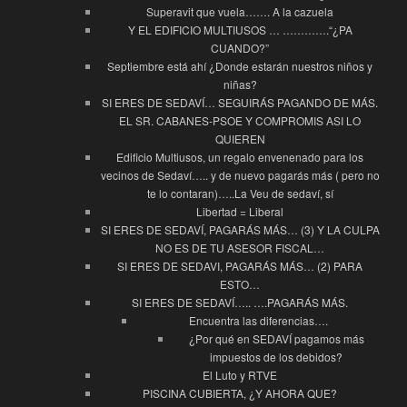
Superavit que vuela……. A la cazuela
Y EL EDIFICIO MULTIUSOS … ………….“¿PA
CUANDO?”
Septiembre está ahí ¿Donde estarán nuestros niños y
niñas?
SI ERES DE SEDAVÍ… SEGUIRÁS PAGANDO DE MÁS.
EL SR. CABANES-PSOE Y COMPROMIS ASI LO
QUIEREN
Edificio Multiusos, un regalo envenenado para los
vecinos de Sedaví….. y de nuevo pagarás más ( pero no
te lo contaran)…..La Veu de sedaví, sí
Libertad = Liberal
SI ERES DE SEDAVÍ, PAGARÁS MÁS… (3) Y LA CULPA
NO ES DE TU ASESOR FISCAL…
SI ERES DE SEDAVI, PAGARÁS MÁS… (2) PARA
ESTO…
SI ERES DE SEDAVÍ….. ….PAGARÁS MÁS.
Encuentra las diferencias….
¿Por qué en SEDAVÍ pagamos más
impuestos de los debidos?
El Luto y RTVE
PISCINA CUBIERTA, ¿Y AHORA QUE?