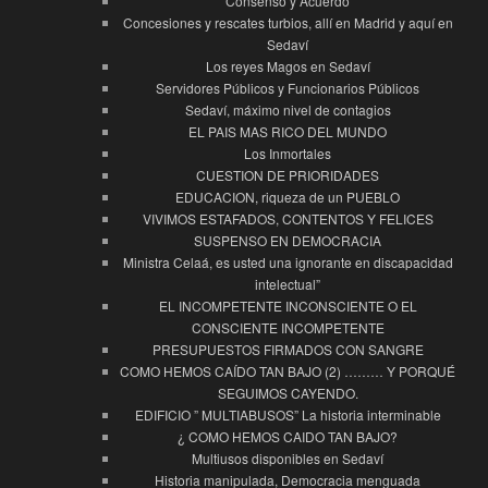
Consenso y Acuerdo
Concesiones y rescates turbios, allí en Madrid y aquí en
Sedaví
Los reyes Magos en Sedaví
Servidores Públicos y Funcionarios Públicos
Sedaví, máximo nivel de contagios
EL PAIS MAS RICO DEL MUNDO
Los Inmortales
CUESTION DE PRIORIDADES
EDUCACION, riqueza de un PUEBLO
VIVIMOS ESTAFADOS, CONTENTOS Y FELICES
SUSPENSO EN DEMOCRACIA
Ministra Celaá, es usted una ignorante en discapacidad
intelectual”
EL INCOMPETENTE INCONSCIENTE O EL
CONSCIENTE INCOMPETENTE
PRESUPUESTOS FIRMADOS CON SANGRE
COMO HEMOS CAÍDO TAN BAJO (2) ……… Y PORQUÉ
SEGUIMOS CAYENDO.
EDIFICIO ” MULTIABUSOS” La historia interminable
¿ COMO HEMOS CAIDO TAN BAJO?
Multiusos disponibles en Sedaví
Historia manipulada, Democracia menguada