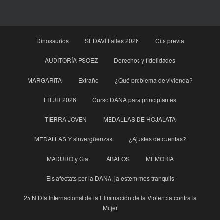
Dinosaurios
SEDAVÍ Falles 2026
Cita previa
AUDITORÍA PSOEZ
Derechos y fidelidades
MARGARITA
Extraño
¿Qué problema de vivienda?
FITUR 2026
Curso DANA para principìantes
TIERRA JOVEN
MEDALLAS DE HOJALATA
MEDALLAS Y sinvergüenzas
¿Ajustes de cuentas?
MADURO y Cia.
ÁBALOS
MEMORIA
Els afectats per la DANA, ja estem mes tranquils
25 N Día Internacional de la Eliminación de la Violencia contra la
Mujer