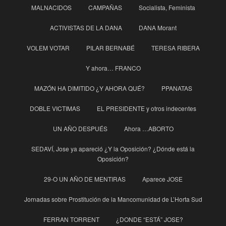
MALNACIDOS
CAMPAÑAS
Socialista, Feminista
ACTIVISTAS DE LA DANA
DANA Morant
VOLEM VOTAR
PILAR BERNABÉ
TERESA RIBERA
Y ahora… FRANCO
MAZÓN HA DIMITIDO ¿Y AHORA QUÉ?
PPANATAS
DOBLE VICTIMAS
EL PRESIDENTE y otros indecentes
UN AÑO DESPUÉS
Ahora …ABORTO
SEDAVÍ, Jose ya apareció ¿Y la Oposición? ¿Dónde está la
Oposición?
29-O UN AÑO DE MENTIRAS
Aparece JOSE
Jornadas sobre Prostitución de la Mancomunidad de L’Horta Sud
FERRAN TORRENT
¿DONDE “ESTÁ” JOSE?