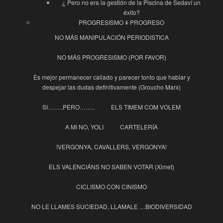
¿ Pero no era la gestión de la Piscina de Sedaví un
éxito?
PROGRESISMO ǂ PROGRESO
NO MÁS MANIPULACIÓN PERIODISTICA
NO MÁS PROGRESISMO (POR FAVOR)
Es mejor permanecer callado y parecer tonto que hablar y
despejar las dudas definitivamente (Groucho Marx)
SI…….,PERO……..
ELS TIMEM COM VOLEM
A MI NO, YOLI
CARTELERÍA
!VERGONYA, CAVALLERS, VERGONYA!
ELS VALENCIÁNS NO SABEN VOTAR (Ximet)
CICLISMO CON CINISMO
NO LE LLAMES SUCIEDAD, LLAMALE …BIODIVERSIDAD