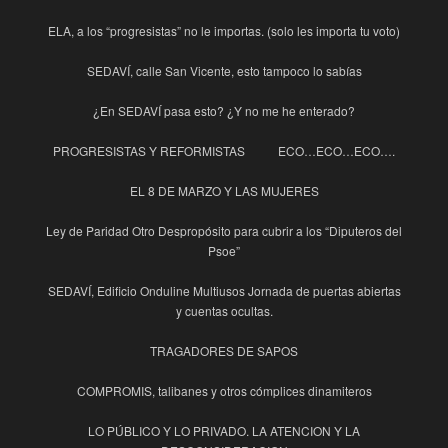
ELA, a los “progresistas” no le importas. (solo les importa tu voto)
SEDAVÍ, calle San Vicente, esto tampoco lo sabías
¿En SEDAVÍ pasa esto? ¿Y no me he enterado?
PROGRESISTAS Y REFORMISTAS
ECO…ECO…ECO….
EL 8 DE MARZO Y LAS MUJERES
Ley de Paridad Otro Despropósito para cubrir a los “Diputeros del
Psoe”
SEDAVÍ, Edificio Onduline Multiusos Jornada de puertas abiertas
y cuentas ocultas.
TRAGADORES DE SAPOS
COMPROMIS, talibanes y otros cómplices dinamiteros
LO PÚBLICO Y LO PRIVADO. LA ATENCION Y LA