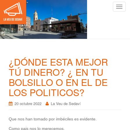
C
a
m
b
i
a
r
n
¿DÓNDE ESTA MEJOR
a
v
TÚ DINERO? ¿ EN TU
e
BOLSILLO O EN EL DE
g
a
LOS POLITICOS?
c
i
20 octubre 2022
La Veu de Sedaví
ó
n
Que nos han tomado por imbéciles es evidente.
Como pais nos lo merecemos.