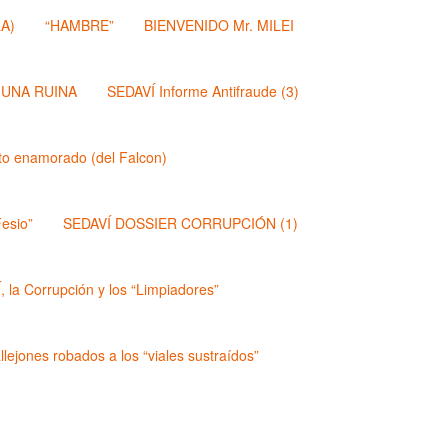
A)
“HAMBRE”
BIENVENIDO Mr. MILEI
 UNA RUINA
SEDAVÍ Informe Antifraude (3)
dito enamorado (del Falcon)
esio”
SEDAVÍ DOSSIER CORRUPCIÓN (1)
 la Corrupción y los “Limpiadores”
lejones robados a los “viales sustraídos”