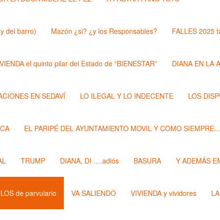
y del barro)
Mazón ¿si? ¿y los Responsables?
FALLES 2025 t
VIENDA el quinto pilar del Estado de “BIENESTAR”
DIANA EN LA 
ZACIONES EN SEDAVÍ
LO ILEGAL Y LO INDECENTE
LOS DIS
ECA
EL PARIPÉ DEL AYUNTAMIENTO MOVIL Y COMO SIEMPRE
AL
TRUMP
DIANA, DI ….adiós
BASURA
Y ADEMÁS E
LOS de parvulario
VA SALIENDO
VIVIENDA y vividores
LA