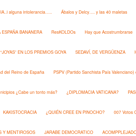
i alguna intolerancia…..
Ábalos y Delcy…. y las 40 maletas
A ESPAÑA BANANERA
ResKOLDOs
Hay que Acostrumbrarse
 “JOYAS” EN LOS PREMIOS GOYA
SEDAVÍ, DE VERGÜENZA
 del Reino de España
PSPV (Partido Sanchista País Valenciano) 
nicipios ¿Cabe un tonto más?
¿DIPLOMACIA VATICANA?
PAS
KAKISTOCRACIA
¿QUIÉN CREE EN PINOCHO?
007 Votos
 Y MENTIROSOS
JARABE DEMOCRATICO
ACOMPPLEJAD