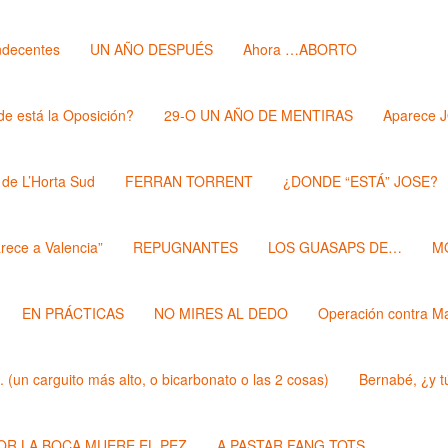
ndecentes
UN AÑO DESPUÉS
Ahora …ABORTO
e está la Oposición?
29-O UN AÑO DE MENTIRAS
Aparece 
 de L’Horta Sud
FERRAN TORRENT
¿DONDE “ESTÁ” JOSE?
rece a Valencia”
REPUGNANTES
LOS GUASAPS DE…
M
EN PRÁCTICAS
NO MIRES AL DEDO
Operación contra M
un carguito más alto, o bicarbonato o las 2 cosas)
Bernabé, ¿y t
POR LA BOCA MUERE EL PEZ
A PASTAR FANG TOTS