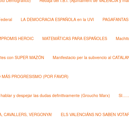
Roto Demógrafico)
Rebaja del I.B.I. (Ajuntament de VALÉNCIA y 
ederal
LA DEMOCRACIA ESPAÑOLA en la UVI
PAGAFANTAS (
PROMIS HEROIC
MATEMÁTICAS PARA ESPAÑOLES
Machit
ntes con SUPER MAZÓN
Manifestacio per la subvencio al CATAL
 MÁS PROGRESISMO (POR FAVOR)
 hablar y despejar las dudas definitivamente (Groucho Marx)
SI……
, CAVALLERS, VERGONYA!
ELS VALENCIÁNS NO SABEN VOTAR 