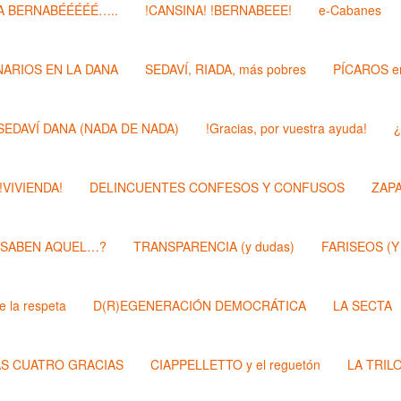
 BERNABÉÉÉÉÉ…..
!CANSINA! !BERNABEEE!
e-Cabanes
ARIOS EN LA DANA
SEDAVÍ, RIADA, más pobres
PÍCAROS e
SEDAVÍ DANA (NADA DE NADA)
!Gracias, por vuestra ayuda!
¿
 !VIVIENDA!
DELINCUENTES CONFESOS Y CONFUSOS
ZAP
 SABEN AQUEL…?
TRANSPARENCIA (y dudas)
FARISEOS (Y
 la respeta
D(R)EGENERACIÓN DEMOCRÁTICA
LA SECTA
AS CUATRO GRACIAS
CIAPPELLETTO y el reguetón
LA TRIL