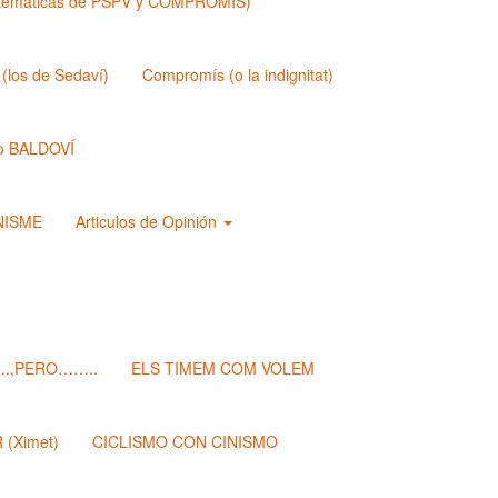
matemáticas de PSPV y COMPROMIS)
los de Sedaví)
Compromís (o la indignitat)
o BALDOVÍ
ANISME
Articulos de Opinión
.,PERO……..
ELS TIMEM COM VOLEM
(Ximet)
CICLISMO CON CINISMO