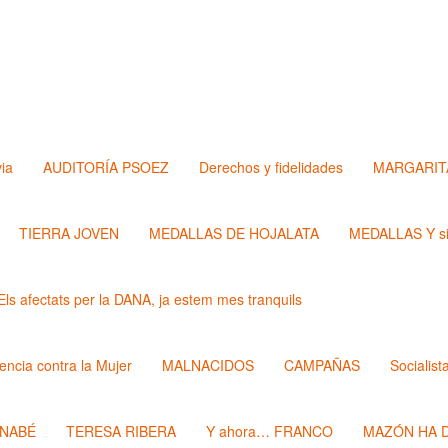
via
AUDITORÍA PSOEZ
Derechos y fidelidades
MARGARIT
TIERRA JOVEN
MEDALLAS DE HOJALATA
MEDALLAS Y si
Els afectats per la DANA, ja estem mes tranquils
lencia contra la Mujer
MALNACIDOS
CAMPAÑAS
Socialist
RNABÉ
TERESA RIBERA
Y ahora… FRANCO
MAZÓN HA D