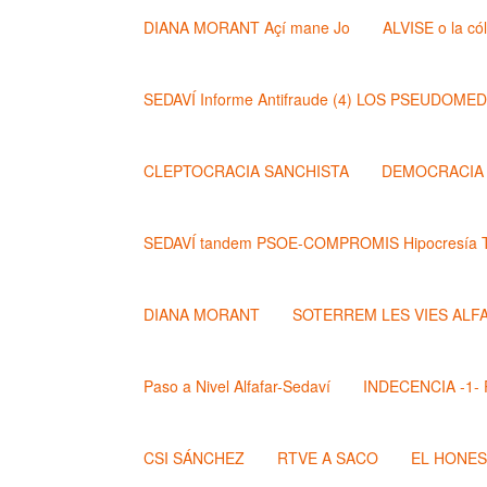
DIANA MORANT Açí mane Jo
ALVISE o la có
SEDAVÍ Informe Antifraude (4) LOS PSEUDOME
CLEPTOCRACIA SANCHISTA
DEMOCRACIA (
SEDAVÍ tandem PSOE-COMPROMIS Hipocresía T
DIANA MORANT
SOTERREM LES VIES ALF
Paso a Nivel Alfafar-Sedaví
INDECENCIA -1- Po
CSI SÁNCHEZ
RTVE A SACO
EL HONE