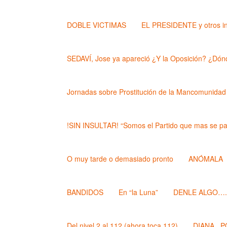
DOBLE VICTIMAS
EL PRESIDENTE y otros i
SEDAVÍ, Jose ya apareció ¿Y la Oposición? ¿Dónd
Jornadas sobre Prostitución de la Mancomunidad
!SIN INSULTAR! “Somos el Partido que mas se pa
O muy tarde o demasiado pronto
ANÓMALA
BANDIDOS
En “la Luna”
DENLE ALGO….. (
Del nivel 2 al 112 (ahora toca 112)
DIANA , 