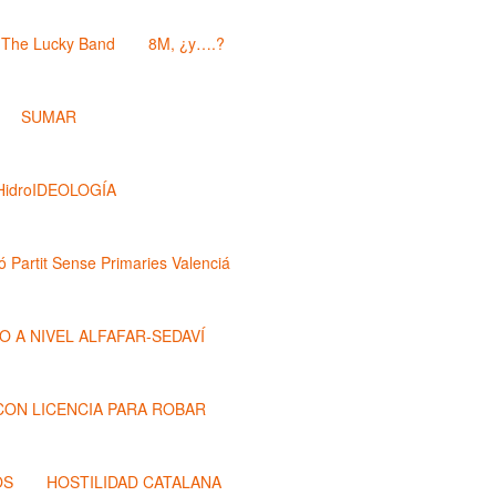
The Lucky Band
8M, ¿y….?
SUMAR
HidroIDEOLOGÍA
ó Partit Sense Primaries Valenciá
O A NIVEL ALFAFAR-SEDAVÍ
 CON LICENCIA PARA ROBAR
OS
HOSTILIDAD CATALANA