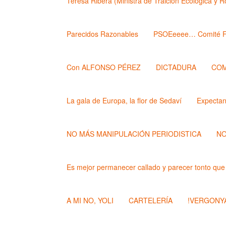
Teresa Ribera (Ministra de Traición Ecológica y 
Parecidos Razonables
PSOEeeee… Comité F
Con ALFONSO PÉREZ
DICTADURA
COM
La gala de Europa, la flor de Sedaví
Expecta
NO MÁS MANIPULACIÓN PERIODISTICA
NO
Es mejor permanecer callado y parecer tonto que
A MI NO, YOLI
CARTELERÍA
!VERGONYA