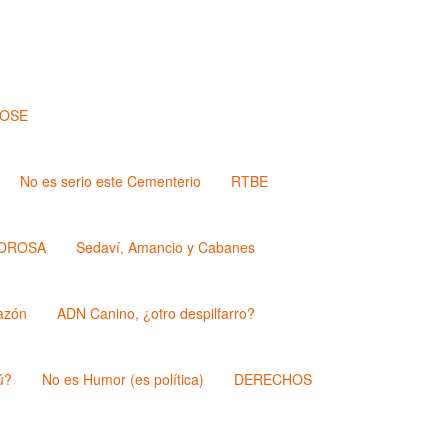
JOSE
No es serio este Cementerio
RTBE
OROSA
Sedaví, Amancio y Cabanes
azón
ADN Canino, ¿otro despilfarro?
ú?
No es Humor (es política)
DERECHOS