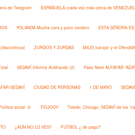
lera de Telegram
ESPAÑUELA (cada vez más cerca de VENEZUEL
DIOS
YOLANDA Mucha cara y poco cerebro
ESTA SEÑORA ES
discontinua)
ZURDOS Y ZURDAS
MILEI,!carajo! y el Ofendi
otal
SEDAVÍ Informe Antifraude (2)
Paso Nivel ALFAFAR “ADIF
AFAR-SEDAVÍ
CIUDAD DE PERSONAS
1 DE MAYO
SEDAVÍ,
lítica social -0-
FEIJOOY
Toledo, Chicago, SEDAVÍ de los “cal
STO
¿AÚN NO LO VES?
FÚTBOL ¿ de pago?