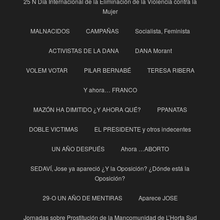
25 N Día Internacional de la Eliminación de la Violencia contra la
Mujer
MALNACIDOS
CAMPAÑAS
Socialista, Feminista
ACTIVISTAS DE LA DANA
DANA Morant
VOLEM VOTAR
PILAR BERNABÉ
TERESA RIBERA
Y ahora… FRANCO
MAZÓN HA DIMITIDO ¿Y AHORA QUÉ?
PPANATAS
DOBLE VICTIMAS
EL PRESIDENTE y otros indecentes
UN AÑO DESPUÉS
Ahora …ABORTO
SEDAVÍ, Jose ya apareció ¿Y la Oposición? ¿Dónde está la
Oposición?
29-O UN AÑO DE MENTIRAS
Aparece JOSE
Jornadas sobre Prostitución de la Mancomunidad de L’Horta Sud