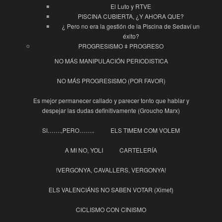
El Luto y RTVE
PISCINA CUBIERTA, ¿Y AHORA QUE?
¿ Pero no era la gestión de la Piscina de Sedaví un
éxito?
PROGRESISMO ǂ PROGRESO
NO MÁS MANIPULACIÓN PERIODISTICA
NO MÁS PROGRESISMO (POR FAVOR)
Es mejor permanecer callado y parecer tonto que hablar y
despejar las dudas definitivamente (Groucho Marx)
SI…….,PERO……..
ELS TIMEM COM VOLEM
A MI NO, YOLI
CARTELERÍA
!VERGONYA, CAVALLERS, VERGONYA!
ELS VALENCIÁNS NO SABEN VOTAR (Ximet)
CICLISMO CON CINISMO