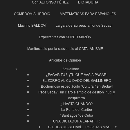
Con ALFONSO PÉREZ
DICTADURA
COMPROMIS HEROIC
MATEMÁTICAS PARA ESPAÑOLES
Machito BALDOVÍ
La gala de Europa, la flor de Sedaví
Expectantes con SUPER MAZÓN
Manifestacio per la subvencio al CATALANISME
Articulos de Opinión
Actualidad
¿PAGAR TÚ?, ¡TÚ QUE VAS A PAGAR!
EL ZORRO AL CUIDADO DEL GALLINERO
Bochornoso espectáculo “Cultural” en Sedaví
Psoe Sedaví, un claro ejemplo de gestión inútil y
despilfarro
¿ HASTA CUANDO?
La Perla del Caribe
“Santiagos” de Cuba
UNA DICTADURA LANAR (III)
SI ERES DE SEDAVÍ… PAGARAS MÁS… Y