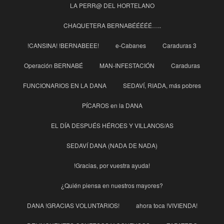
LA PERR@ DEL HORTELANO
CHAQUETERA BERNABÉÉÉÉÉ…..
!CANSINA! !BERNABEEE!
e-Cabanes
Caraduras 3
Operación BERNABÉ
MAN-INFESTACIÓN
Caraduras
FUNCIONARIOS EN LA DANA
SEDAVÍ, RIADA, más pobres
PÍCAROS en la DANA
EL DÍA DESPUÉS HÉROES Y VILLANOS/AS
SEDAVÍ DANA (NADA DE NADA)
!Gracias, por vuestra ayuda!
¿Quién piensa en nuestros mayores?
DANA !GRACIAS VOLUNTARIOS!
ahora toca !VIVIENDA!