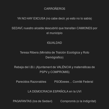
CARROÑEROS
YA NO HAY EXCUSA (no cabe decir, yo esto no lo sabía)
SEDAVÍ, nuestro alcalde descubrió que transitan CAMIONES por
el municipio
IGUALDAD
Teresa Ribera (Ministra de Traición Ecológica y Roto
Demógrafico)
Rebaja del I.B.I. (Ajuntament de VALÉNCIA y matemáticas de
PSPV y COMPROMIS)
Parecidos Razonables
PSOEeeee… Comité Federal
LA DEMOCRACIA ESPAÑOLA en la UVI
PAGAFANTAS (los de Sedaví)
Compromís (o la indignitat)