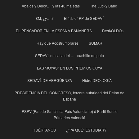
Ábalos y Delcy…. y las 40 maletas
The Lucky Band
8M, ¿y….?
El “tibio” PP de SEDAVÍ
EL PENSADOR EN LA ESPAÑA BANANERA
ResKOLDOs
Hay que Acostrumbrarse
SUMAR
SEDAVÍ, en casa del ….. cuchillo de palo
LAS “JOYAS” EN LOS PREMIOS GOYA
SEDAVÍ, DE VERGÜENZA
HidroIDEOLOGÍA
PRESIDENCIA DEL CONGRESO, tercera autoridad del Reino de
España
PSPV (Partido Sanchista País Valenciano) ó Partit Sense
Primaries Valenciá
HUÉRFANOS
¿”PA QUÉ” ESTUDIAR?