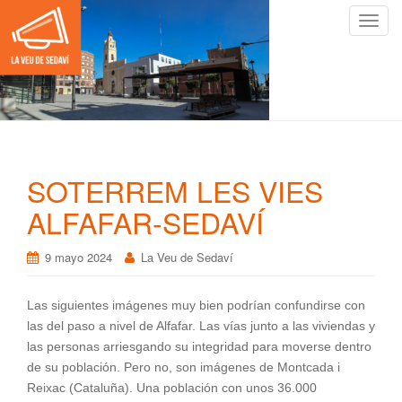
C
a
m
b
i
a
r
n
SOTERREM LES VIES
a
v
ALFAFAR-SEDAVÍ
e
g
9 mayo 2024
La Veu de Sedaví
a
c
Las siguientes imágenes muy bien podrían confundirse con
i
las del paso a nivel de Alfafar. Las vías junto a las viviendas y
ó
las personas arriesgando su integridad para moverse dentro
n
de su población. Pero no, son imágenes de Montcada i
Reixac (Cataluña). Una población con unos 36.000