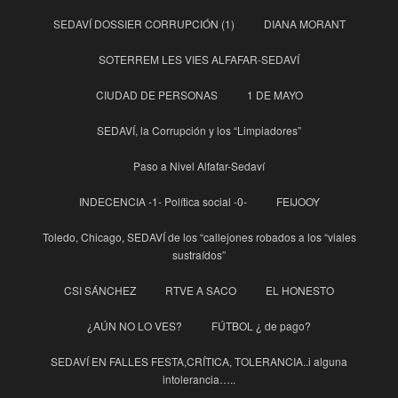
SEDAVÍ DOSSIER CORRUPCIÓN (1)
DIANA MORANT
SOTERREM LES VIES ALFAFAR-SEDAVÍ
CIUDAD DE PERSONAS
1 DE MAYO
SEDAVÍ, la Corrupción y los “Limpiadores”
Paso a Nivel Alfafar-Sedaví
INDECENCIA -1- Política social -0-
FEIJOOY
Toledo, Chicago, SEDAVÍ de los “callejones robados a los “viales
sustraídos”
CSI SÁNCHEZ
RTVE A SACO
EL HONESTO
¿AÚN NO LO VES?
FÚTBOL ¿ de pago?
SEDAVÍ EN FALLES FESTA,CRÍTICA, TOLERANCIA..i alguna
intolerancia…..