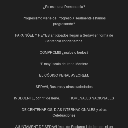
¿Es esto una Democracia?
Progresismo viene de Progreso ¿Realmente estamos
progresando?
PAPA NÖEL Y REYES anticipados llegan a Sedaví en forma de
Sentencia condenatoria
COMPROMIS ¿malos o tontos?
“I” mayúscula de Irene Montero
EL CÓDIGO PENAL AVECREM.
SEDAVÍ, Basuras y otras suciedades
INDECENTE, con “i” de Irene.
HOMENAJES NACIONALES
DE CENTENARIOS, DIAS INTERNACIONALES y otras
Celebraciones
AJUNTAMENT DE SEDAVÍ (molt de Postureo i de forment ni un