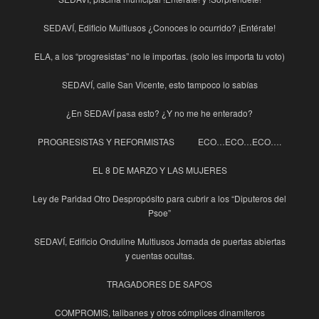
SEDAVÍ, Edificio Multiusos ¿Conoces lo ocurrido? ¡Entérate!
ELA, a los “progresistas” no le importas. (solo les importa tu voto)
SEDAVÍ, calle San Vicente, esto tampoco lo sabías
¿En SEDAVÍ pasa esto? ¿Y no me he enterado?
PROGRESISTAS Y REFORMISTAS
ECO…ECO…ECO….
EL 8 DE MARZO Y LAS MUJERES
Ley de Paridad Otro Despropósito para cubrir a los “Diputeros del
Psoe”
SEDAVÍ, Edificio Onduline Multiusos Jornada de puertas abiertas
y cuentas ocultas.
TRAGADORES DE SAPOS
COMPROMIS, talibanes y otros cómplices dinamiteros