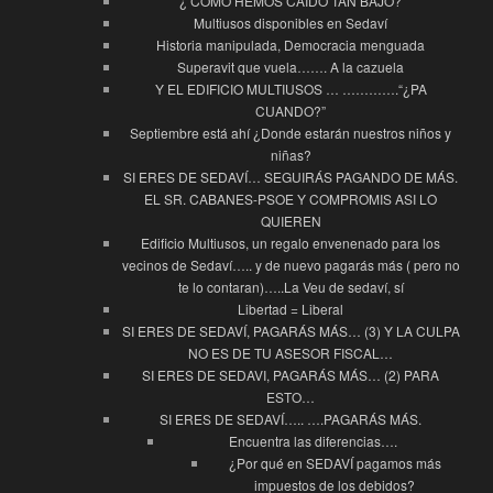
¿ COMO HEMOS CAIDO TAN BAJO?
Multiusos disponibles en Sedaví
Historia manipulada, Democracia menguada
Superavit que vuela……. A la cazuela
Y EL EDIFICIO MULTIUSOS … ………….“¿PA
CUANDO?”
Septiembre está ahí ¿Donde estarán nuestros niños y
niñas?
SI ERES DE SEDAVÍ… SEGUIRÁS PAGANDO DE MÁS.
EL SR. CABANES-PSOE Y COMPROMIS ASI LO
QUIEREN
Edificio Multiusos, un regalo envenenado para los
vecinos de Sedaví….. y de nuevo pagarás más ( pero no
te lo contaran)…..La Veu de sedaví, sí
Libertad = Liberal
SI ERES DE SEDAVÍ, PAGARÁS MÁS… (3) Y LA CULPA
NO ES DE TU ASESOR FISCAL…
SI ERES DE SEDAVI, PAGARÁS MÁS… (2) PARA
ESTO…
SI ERES DE SEDAVÍ….. ….PAGARÁS MÁS.
Encuentra las diferencias….
¿Por qué en SEDAVÍ pagamos más
impuestos de los debidos?