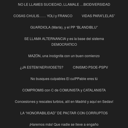
NO LE LLAMES SUCIEDAD, LLAMALE …BIODIVERSIDAD
COSAS CHULIS…… YOLI y FRANCO
VIDAS PARA”LELAS”
GUARDIOLA (María), y el PP “BLANDIBLU”
SE LLAMA ALTERNANCIA y es la base del sistema
DEMOCRATICO
MAZÓN, una incógnita con un buen comienzo
¿JA ESTEM NERVIOSETS?
CINISMO PSOE-PSPV
No busques culpables El culPPable eres tú
COMPROMIS con C de COMUNISTA y CATALANISTA
Concesiones y rescates turbios, allí en Madrid y aquí en Sedaví
LA “HONORABILIDAD” DE PACTAR CON CORRUPTOS
¡Haremos más! Que nadie se lleve a engaño