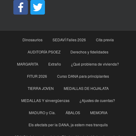
Dinosaurios
SEDAVÍ Falles 2026
Cita previa
AUDITORÍA PSOEZ
Derechos y fidelidades
MARGARITA
Extraño
¿Qué problema de vivienda?
FITUR 2026
Curso DANA para principìantes
TIERRA JOVEN
MEDALLAS DE HOJALATA
MEDALLAS Y sinvergüenzas
¿Ajustes de cuentas?
MADURO y Cia.
ÁBALOS
MEMORIA
Els afectats per la DANA, ja estem mes tranquils