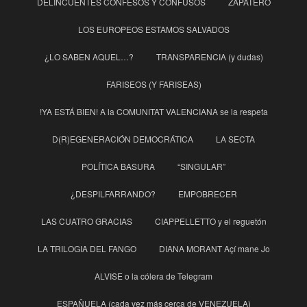
DELINCUENTES CONFESOS Y CONFUSOS
ZAPATERO
LOS EUROPEOS ESTAMOS SALVADOS
¿LO SABEN AQUEL…?
TRANSPARENCIA (y dudas)
FARISEOS (Y FARISEAS)
!YA ESTÁ BIEN! A la COMUNITAT VALENCIANA se la respeta
D(R)EGENERACIÓN DEMOCRÁTICA
LA SECTA
POLÍTICA BASURA
“SINGULAR”
¿DESPILFARRANDO?
EMPOBRECER
LAS CUATRO GRACIAS
CIAPPELLETTO y el reguetón
LA TRILOGIA DEL FANGO
DIANA MORANT Açí mane Jo
ALVISE o la cólera de Telegram
ESPAÑUELA (cada vez más cerca de VENEZUELA)