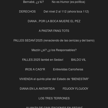
Bernabé, ¿y tú?
No es Humor (es política)
DERECHOS
Del nivel 2 al 112 (ahora toca 112)
DIANA , POR LA BOCA MUERE EL PEZ
A PASTAR FANG TOTS
FALLES SEDAVÍ 2025 (renaciendo de las cenizas y del barro)
Mazón ¿si? ¿y los Responsables?
FALLES 2025 també en Sedaví
BALDO VIL
IROS A CAG*R
Entrevistas Carroñeras
VIVIENDA el quinto pilar del Estado de “BIENESTAR”
DIANA EN LA ANTARTIDA
FEIJOOY FLOJOOY
LOS TRES TERRONES
ALIANZA DE CIVILIZACIONES EN SEDAVÍ