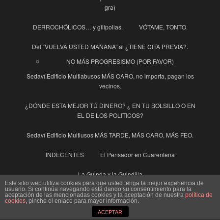
gra)
DERROCHÓLICOS… y gilipollas.
VÓTAME, TONTO.
Del “VUELVA USTED MAÑANA” al ¿TIENE CITA PREVIA?.
NO MÁS PROGRESISMO (POR FAVOR)
Sedaví,Edificio Multiabusos MÁS CARO, no importa, pagan los
vecinos.
¿DÓNDE ESTA MEJOR TÚ DINERO? ¿ EN TU BOLSILLO O EN
EL DE LOS POLITICOS?
Sedaví Edificio Multiusos MÁS TARDE, MÁS CARO, MÁS FEO.
INDECENTES
El Pensador en Cuarentena
La Guinda y la Guindilla
Este sitio web utiliza cookies para que usted tenga la mejor experiencia de
usuario. Si continúa navegando está dando su consentimiento para la
Ayuntamiento
aceptación de las mencionadas cookies y la aceptación de nuestra
política de
cookies
, pinche el enlace para mayor información.
Enhorabuena al Pueblo de Sedaví
ACEPTAR
SEDAVI, UN AYUNTAMIENTO OPACO, PERO QUE MUY