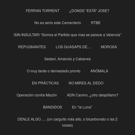
FERRAN TORRENT
¿DONDE “ESTÁ” JOSE?
No es serio este Cementerio
RTBE
!SIN INSULTAR! “Somos el Partido que mas se parece a Valencia”
REPUGNANTES
LOS GUASAPS DE…
MOROSA
Sedaví, Amancio y Cabanes
O muy tarde o demasiado pronto
ANÓMALA
EN PRÁCTICAS
NO MIRES AL DEDO
Operación contra Mazón
ADN Canino, ¿otro despilfarro?
BANDIDOS
En “la Luna”
DENLE ALGO….. (un carguito más alto, o bicarbonato o las 2
cosas)