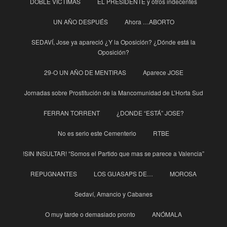
DOBLE VICTIMAS
EL PRESIDENTE y otros indecentes
UN AÑO DESPUÉS
Ahora …ABORTO
SEDAVÍ, Jose ya apareció ¿Y la Oposición? ¿Dónde está la
Oposición?
29-O UN AÑO DE MENTIRAS
Aparece JOSE
Jornadas sobre Prostitución de la Mancomunidad de L’Horta Sud
FERRAN TORRENT
¿DONDE “ESTÁ” JOSE?
No es serio este Cementerio
RTBE
!SIN INSULTAR! “Somos el Partido que mas se parece a Valencia”
REPUGNANTES
LOS GUASAPS DE…
MOROSA
Sedaví, Amancio y Cabanes
O muy tarde o demasiado pronto
ANÓMALA