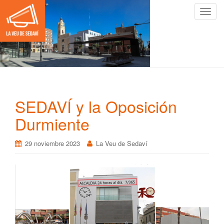
C
a
m
b
i
a
r
n
SEDAVÍ y la Oposición
a
v
Durmiente
e
g
29 noviembre 2023
La Veu de Sedaví
a
c
i
ó
n