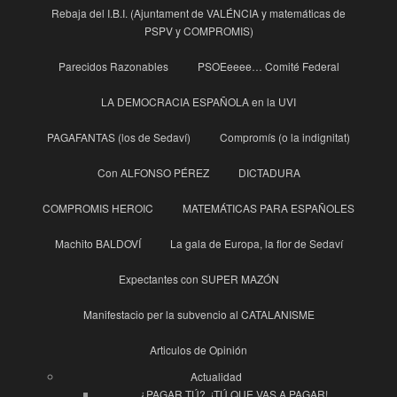
Rebaja del I.B.I. (Ajuntament de VALÉNCIA y matemáticas de
PSPV y COMPROMIS)
Parecidos Razonables
PSOEeeee… Comité Federal
LA DEMOCRACIA ESPAÑOLA en la UVI
PAGAFANTAS (los de Sedaví)
Compromís (o la indignitat)
Con ALFONSO PÉREZ
DICTADURA
COMPROMIS HEROIC
MATEMÁTICAS PARA ESPAÑOLES
Machito BALDOVÍ
La gala de Europa, la flor de Sedaví
Expectantes con SUPER MAZÓN
Manifestacio per la subvencio al CATALANISME
Articulos de Opinión
Actualidad
¿PAGAR TÚ?, ¡TÚ QUE VAS A PAGAR!