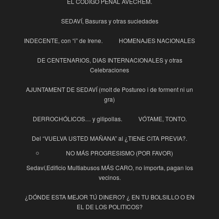
EL CÓDIGO PENAL AVECREM.
SEDAVÍ, Basuras y otras suciedades
INDECENTE, con “i” de Irene.
HOMENAJES NACIONALES
DE CENTENARIOS, DIAS INTERNACIONALES y otras
Celebraciones
AJUNTAMENT DE SEDAVÍ (molt de Postureo i de forment ni un
gra)
DERROCHÓLICOS… y gilipollas.
VÓTAME, TONTO.
Del “VUELVA USTED MAÑANA” al ¿TIENE CITA PREVIA?.
NO MÁS PROGRESISMO (POR FAVOR)
Sedaví,Edificio Multiabusos MÁS CARO, no importa, pagan los
vecinos.
¿DÓNDE ESTA MEJOR TÚ DINERO? ¿ EN TU BOLSILLO O EN
EL DE LOS POLITICOS?