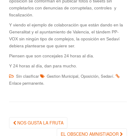
oposición se conforman en publicar fotos o tweets sin
completarlos con denuncias de corruptelas, controles y
fiscalización.
Y viendo el ejemplo de colaboración que están dando en la
Generalitat y el ayuntamiento de Valencia, el tándem PP-
VOX sin ningún tipo de complejos, la oposición en Sedaví
debiera plantearse que quiere ser.
Piensen que son concejales 24 horas al día.
Y 24 horas al día, dan para mucho.
,
,
.
Sin clasificar
Gestion Municipal
Oposición
Sedaví
.
Enlace permanente
NOS GUSTA LA FRUTA
Navegación de la entrada
EL OBSCENO AMNISTIADOR