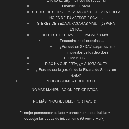
te lo contaran)…..La Veu de sedaví, sí
Libertad = Liberal
SI ERES DE SEDAVÍ, PAGARÁS MÁS… (3) Y LA CULPA
NO ES DE TU ASESOR FISCAL…
SI ERES DE SEDAVI, PAGARÁS MÁS… (2) PARA
ESTO…
SI ERES DE SEDAVÍ….. ….PAGARÁS MÁS.
Encuentra las diferencias….
¿Por qué en SEDAVÍ pagamos más
impuestos de los debidos?
El Luto y RTVE
PISCINA CUBIERTA, ¿Y AHORA QUE?
¿ Pero no era la gestión de la Piscina de Sedaví un
éxito?
PROGRESISMO ǂ PROGRESO
NO MÁS MANIPULACIÓN PERIODISTICA
NO MÁS PROGRESISMO (POR FAVOR)
Es mejor permanecer callado y parecer tonto que hablar y
despejar las dudas definitivamente (Groucho Marx)