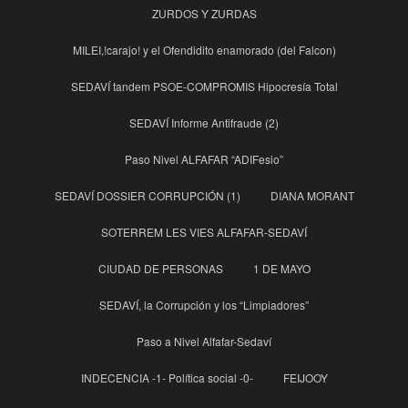
ZURDOS Y ZURDAS
MILEI,!carajo! y el Ofendidito enamorado (del Falcon)
SEDAVÍ tandem PSOE-COMPROMIS Hipocresía Total
SEDAVÍ Informe Antifraude (2)
Paso Nivel ALFAFAR “ADIFesio”
SEDAVÍ DOSSIER CORRUPCIÓN (1)
DIANA MORANT
SOTERREM LES VIES ALFAFAR-SEDAVÍ
CIUDAD DE PERSONAS
1 DE MAYO
SEDAVÍ, la Corrupción y los “Limpiadores”
Paso a Nivel Alfafar-Sedaví
INDECENCIA -1- Política social -0-
FEIJOOY