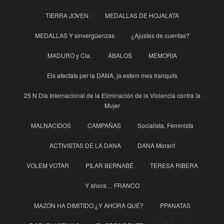
TIERRA JOVEN
MEDALLAS DE HOJALATA
MEDALLAS Y sinvergüenzas
¿Ajustes de cuentas?
MADURO y Cia.
ÁBALOS
MEMORIA
Els afectats per la DANA, ja estem mes tranquils
25 N Día Internacional de la Eliminación de la Violencia contra la
Mujer
MALNACIDOS
CAMPAÑAS
Socialista, Feminista
ACTIVISTAS DE LA DANA
DANA Morant
VOLEM VOTAR
PILAR BERNABÉ
TERESA RIBERA
Y ahora… FRANCO
MAZÓN HA DIMITIDO ¿Y AHORA QUÉ?
PPANATAS