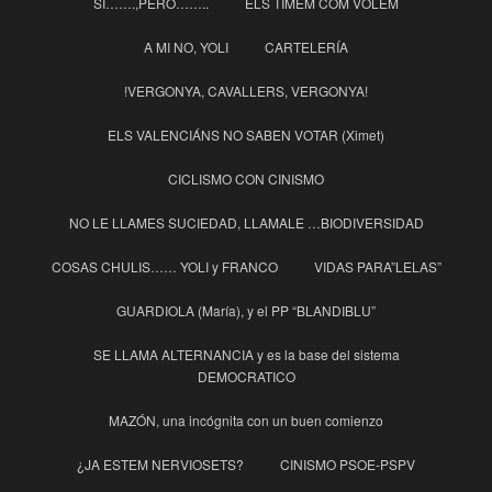
SI…….,PERO……..
ELS TIMEM COM VOLEM
A MI NO, YOLI
CARTELERÍA
!VERGONYA, CAVALLERS, VERGONYA!
ELS VALENCIÁNS NO SABEN VOTAR (Ximet)
CICLISMO CON CINISMO
NO LE LLAMES SUCIEDAD, LLAMALE …BIODIVERSIDAD
COSAS CHULIS…… YOLI y FRANCO
VIDAS PARA”LELAS”
GUARDIOLA (María), y el PP “BLANDIBLU”
SE LLAMA ALTERNANCIA y es la base del sistema
DEMOCRATICO
MAZÓN, una incógnita con un buen comienzo
¿JA ESTEM NERVIOSETS?
CINISMO PSOE-PSPV