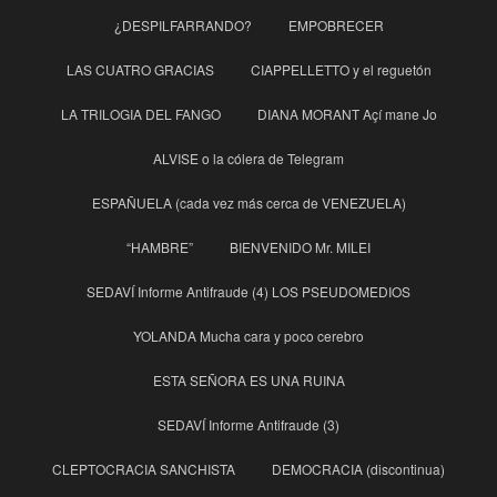
¿DESPILFARRANDO?
EMPOBRECER
LAS CUATRO GRACIAS
CIAPPELLETTO y el reguetón
LA TRILOGIA DEL FANGO
DIANA MORANT Açí mane Jo
ALVISE o la cólera de Telegram
ESPAÑUELA (cada vez más cerca de VENEZUELA)
“HAMBRE”
BIENVENIDO Mr. MILEI
SEDAVÍ Informe Antifraude (4) LOS PSEUDOMEDIOS
YOLANDA Mucha cara y poco cerebro
ESTA SEÑORA ES UNA RUINA
SEDAVÍ Informe Antifraude (3)
CLEPTOCRACIA SANCHISTA
DEMOCRACIA (discontinua)