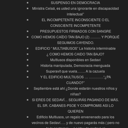
SUSPENSO EN DEMOCRACIA
Ministra Celaá, es usted una ignorante en discapacidad
intelectual”
EL INCOMPETENTE INCONSCIENTE O EL
CONSCIENTE INCOMPETENTE
PRESUPUESTOS FIRMADOS CON SANGRE
COMO HEMOS CAÍDO TAN BAJO (2) ……… Y PORQUÉ
SEGUIMOS CAYENDO.
EDIFICIO ” MULTIABUSOS” La historia interminable
¿ COMO HEMOS CAIDO TAN BAJO?
Multiusos disponibles en Sedaví
Historia manipulada, Democracia menguada
Superavit que vuela……. A la cazuela
Y EL EDIFICIO MULTIUSOS … ………….“¿PA
CUANDO?”
Septiembre está ahí ¿Donde estarán nuestros niños y
niñas?
SI ERES DE SEDAVÍ… SEGUIRÁS PAGANDO DE MÁS.
EL SR. CABANES-PSOE Y COMPROMIS ASI LO
QUIEREN
Edificio Multiusos, un regalo envenenado para los
vecinos de Sedaví….. y de nuevo pagarás más ( pero no