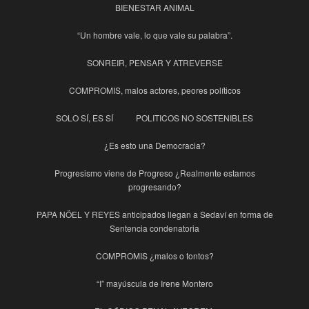
BIENESTAR ANIMAL
“Un hombre vale, lo que vale su palabra”.
SONREIR, PENSAR Y ATREVERSE
COMPROMIS, malos actores, peores políticos
SOLO SÍ, ES SÍ
POLITICOS NO SOSTENIBLES
¿Es esto una Democracia?
Progresismo viene de Progreso ¿Realmente estamos
progresando?
PAPA NÖEL Y REYES anticipados llegan a Sedaví en forma de
Sentencia condenatoria
COMPROMIS ¿malos o tontos?
“I” mayúscula de Irene Montero