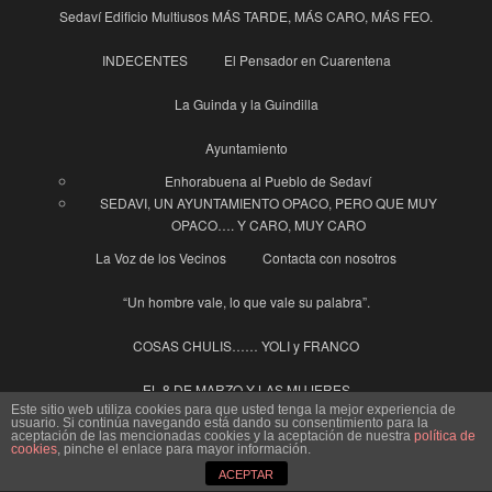
Sedaví Edificio Multiusos MÁS TARDE, MÁS CARO, MÁS FEO.
INDECENTES
El Pensador en Cuarentena
La Guinda y la Guindilla
Ayuntamiento
Enhorabuena al Pueblo de Sedaví
SEDAVI, UN AYUNTAMIENTO OPACO, PERO QUE MUY
OPACO…. Y CARO, MUY CARO
La Voz de los Vecinos
Contacta con nosotros
“Un hombre vale, lo que vale su palabra”.
COSAS CHULIS…… YOLI y FRANCO
EL 8 DE MARZO Y LAS MUJERES
Este sitio web utiliza cookies para que usted tenga la mejor experiencia de
usuario. Si continúa navegando está dando su consentimiento para la
SEDAVÍ, en casa del ….. cuchillo de palo
aceptación de las mencionadas cookies y la aceptación de nuestra
política de
cookies
, pinche el enlace para mayor información.
ACEPTAR
SOTERREM LES VIES ALFAFAR-SEDAVÍ
CAMPAÑAS