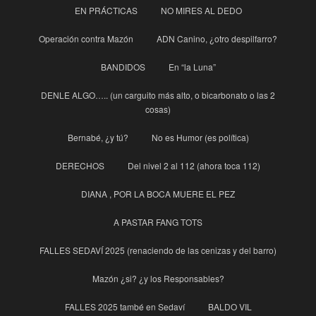
EN PRÁCTICAS
NO MIRES AL DEDO
Operación contra Mazón
ADN Canino, ¿otro despilfarro?
BANDIDOS
En “la Luna”
DENLE ALGO….. (un carguito más alto, o bicarbonato o las 2
cosas)
Bernabé, ¿y tú?
No es Humor (es política)
DERECHOS
Del nivel 2 al 112 (ahora toca 112)
DIANA , POR LA BOCA MUERE EL PEZ
A PASTAR FANG TOTS
FALLES SEDAVÍ 2025 (renaciendo de las cenizas y del barro)
Mazón ¿si? ¿y los Responsables?
FALLES 2025 també en Sedaví
BALDO VIL