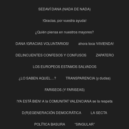
SEDAVÍ DANA (NADA DE NADA)
!Gracias, por vuestra ayuda!
¿Quién piensa en nuestros mayores?
DANA !GRACIAS VOLUNTARIOS!
ahora toca !VIVIENDA!
DELINCUENTES CONFESOS Y CONFUSOS
ZAPATERO
LOS EUROPEOS ESTAMOS SALVADOS
¿LO SABEN AQUEL…?
TRANSPARENCIA (y dudas)
FARISEOS (Y FARISEAS)
!YA ESTÁ BIEN! A la COMUNITAT VALENCIANA se la respeta
D(R)EGENERACIÓN DEMOCRÁTICA
LA SECTA
POLÍTICA BASURA
“SINGULAR”