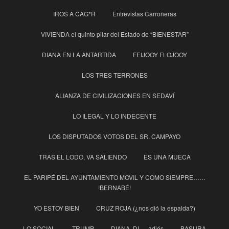
IROS A CAG*R
Entrevistas Carroñeras
VIVIENDA el quinto pilar del Estado de “BIENESTAR”
DIANA EN LA ANTARTIDA
FEIJOOY FLOJOOY
LOS TRES TERRONES
ALIANZA DE CIVILIZACIONES EN SEDAVÍ
LO ILEGAL Y LO INDECENTE
LOS DISPUTADOS VOTOS DEL SR. CAMPAYO
TRAS EL LODO, VA SALIENDO
ES UNA MUECA
EL PARIPÉ DEL AYUNTAMIENTO MOVIL Y COMO SIEMPRE……
!BERNABÉ!
YO ESTOY BIEN
CRUZ ROJA (¿nos dió la espalda?)
LO SOCIAL
TRUMP
DIANA, DI ….adiós
BASURA