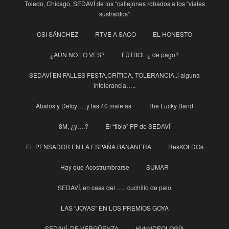
Toledo, Chicago, SEDAVÍ de los “callejones robados a los “viales
sustraídos”
CSI SÁNCHEZ
RTVE A SACO
EL HONESTO
¿AÚN NO LO VES?
FÚTBOL ¿ de pago?
SEDAVÍ EN FALLES FESTA,CRÍTICA, TOLERANCIA..i alguna
intolerancia…..
Ábalos y Delcy…. y las 40 maletas
The Lucky Band
8M, ¿y….?
El “tibio” PP de SEDAVÍ
EL PENSADOR EN LA ESPAÑA BANANERA
ResKOLDOs
Hay que Acostrumbrarse
SUMAR
SEDAVÍ, en casa del ….. cuchillo de palo
LAS “JOYAS” EN LOS PREMIOS GOYA
SEDAVÍ, DE VERGÜENZA
HidroIDEOLOGÍA