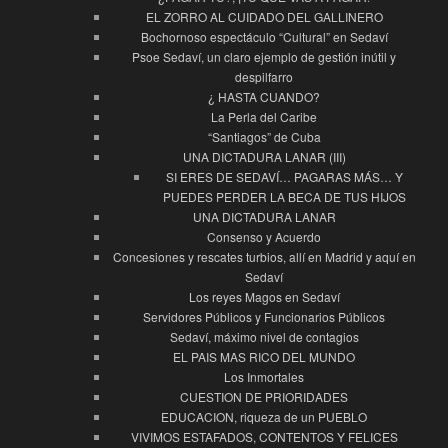
EL ZORRO AL CUIDADO DEL GALLINERO
Bochornoso espectáculo “Cultural” en Sedaví
Psoe Sedaví, un claro ejemplo de gestión inútil y
despilfarro
¿ HASTA CUANDO?
La Perla del Caribe
“Santiagos” de Cuba
UNA DICTADURA LANAR (III)
SI ERES DE SEDAVÍ… PAGARAS MÁS… Y
PUEDES PERDER LA BECA DE TUS HIJOS
UNA DICTADURA LANAR
Consenso y Acuerdo
Concesiones y rescates turbios, allí en Madrid y aquí en
Sedaví
Los reyes Magos en Sedaví
Servidores Públicos y Funcionarios Públicos
Sedaví, máximo nivel de contagios
EL PAIS MAS RICO DEL MUNDO
Los Inmortales
CUESTION DE PRIORIDADES
EDUCACION, riqueza de un PUEBLO
VIVIMOS ESTAFADOS, CONTENTOS Y FELICES