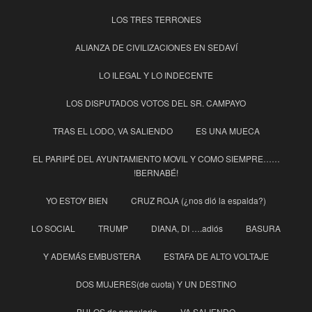
LOS TRES TERRONES
ALIANZA DE CIVILIZACIONES EN SEDAVÍ
LO ILEGAL Y LO INDECENTE
LOS DISPUTADOS VOTOS DEL SR. CAMPAYO
TRAS EL LODO, VA SALIENDO
ES UNA MUECA
EL PARIPÉ DEL AYUNTAMIENTO MOVIL Y COMO SIEMPRE……
!BERNABÉ!
YO ESTOY BIEN
CRUZ ROJA (¿nos dió la espalda?)
LO SOCIAL
TRUMP
DIANA, DI ….adiós
BASURA
Y ADEMÁS EMBUSTERA
ESTAFA DE ALTO VOLTAJE
DOS MUJERES(de cuota) Y UN DESTINO
BULOS de parvulario
VA SALIENDO