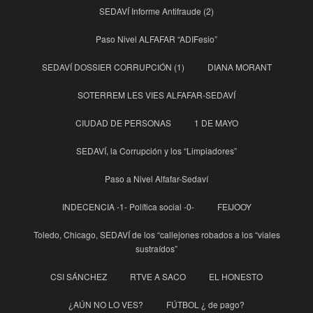
SEDAVÍ Informe Antifraude (2)
Paso Nivel ALFAFAR “ADIFesio”
SEDAVÍ DOSSIER CORRUPCIÓN (1)
DIANA MORANT
SOTERREM LES VIES ALFAFAR-SEDAVÍ
CIUDAD DE PERSONAS
1 DE MAYO
SEDAVÍ, la Corrupción y los “Limpiadores”
Paso a Nivel Alfafar-Sedaví
INDECENCIA -1- Política social -0-
FEIJOOY
Toledo, Chicago, SEDAVÍ de los “callejones robados a los “viales
sustraídos”
CSI SÁNCHEZ
RTVE A SACO
EL HONESTO
¿AÚN NO LO VES?
FÚTBOL ¿ de pago?