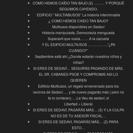
COMO HEMOS CAÍDO TAN BAJO (2) ……… Y PORQUÉ
SEGUIMOS CAYENDO.
EDIFICIO ” MULTIABUSOS” La historia interminable
¿ COMO HEMOS CAIDO TAN BAJO?
Multiusos disponibles en Sedaví
Historia manipulada, Democracia menguada
Superavit que vuela……. A la cazuela
Y EL EDIFICIO MULTIUSOS … ………….“¿PA
CUANDO?”
Septiembre está ahí ¿Donde estarán nuestros niños y
niñas?
SI ERES DE SEDAVÍ… SEGUIRÁS PAGANDO DE MÁS.
EL SR. CABANES-PSOE Y COMPROMIS ASI LO
QUIEREN
Edificio Multiusos, un regalo envenenado para los
vecinos de Sedaví….. y de nuevo pagarás más ( pero no
te lo contaran)…..La Veu de sedaví, sí
Libertad = Liberal
SI ERES DE SEDAVÍ, PAGARÁS MÁS… (3) Y LA CULPA
NO ES DE TU ASESOR FISCAL…
SI ERES DE SEDAVI, PAGARÁS MÁS… (2) PARA
ESTO…