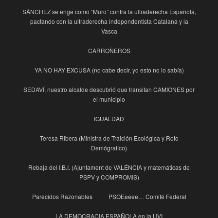
SÁNCHEZ se erige como “Muro” contra la ultraderecha Española,
pactando con la ultraderecha independentista Catalana y la
Vasca
CARROÑEROS
YA NO HAY EXCUSA (no cabe decir, yo esto no lo sabía)
SEDAVÍ, nuestro alcalde descubrió que transitan CAMIONES por
el municipio
IGUALDAD
Teresa Ribera (Ministra de Traición Ecológica y Roto
Demógrafico)
Rebaja del I.B.I. (Ajuntament de VALÉNCIA y matemáticas de
PSPV y COMPROMIS)
Parecidos Razonables
PSOEeeee… Comité Federal
LA DEMOCRACIA ESPAÑOLA en la UVI