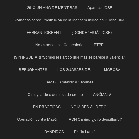
29-O UN AÑO DE MENTIRAS
Aparece JOSE
Jornadas sobre Prostitución de la Mancomunidad de L’Horta Sud
FERRAN TORRENT
¿DONDE “ESTÁ” JOSE?
No es serio este Cementerio
RTBE
!SIN INSULTAR! “Somos el Partido que mas se parece a Valencia”
REPUGNANTES
LOS GUASAPS DE…
MOROSA
Sedaví, Amancio y Cabanes
O muy tarde o demasiado pronto
ANÓMALA
EN PRÁCTICAS
NO MIRES AL DEDO
Operación contra Mazón
ADN Canino, ¿otro despilfarro?
BANDIDOS
En “la Luna”