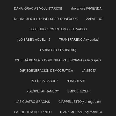
DANA !GRACIAS VOLUNTARIOS!
ahora toca !VIVIENDA!
DELINCUENTES CONFESOS Y CONFUSOS
ZAPATERO
LOS EUROPEOS ESTAMOS SALVADOS
¿LO SABEN AQUEL…?
TRANSPARENCIA (y dudas)
FARISEOS (Y FARISEAS)
!YA ESTÁ BIEN! A la COMUNITAT VALENCIANA se la respeta
D(R)EGENERACIÓN DEMOCRÁTICA
LA SECTA
POLÍTICA BASURA
“SINGULAR”
¿DESPILFARRANDO?
EMPOBRECER
LAS CUATRO GRACIAS
CIAPPELLETTO y el reguetón
LA TRILOGIA DEL FANGO
DIANA MORANT Açí mane Jo