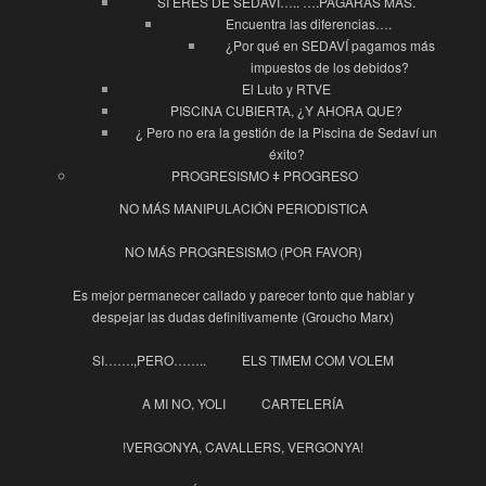
SI ERES DE SEDAVÍ….. ….PAGARÁS MÁS.
Encuentra las diferencias….
¿Por qué en SEDAVÍ pagamos más
impuestos de los debidos?
El Luto y RTVE
PISCINA CUBIERTA, ¿Y AHORA QUE?
¿ Pero no era la gestión de la Piscina de Sedaví un
éxito?
PROGRESISMO ǂ PROGRESO
NO MÁS MANIPULACIÓN PERIODISTICA
NO MÁS PROGRESISMO (POR FAVOR)
Es mejor permanecer callado y parecer tonto que hablar y
despejar las dudas definitivamente (Groucho Marx)
SI…….,PERO……..
ELS TIMEM COM VOLEM
A MI NO, YOLI
CARTELERÍA
!VERGONYA, CAVALLERS, VERGONYA!