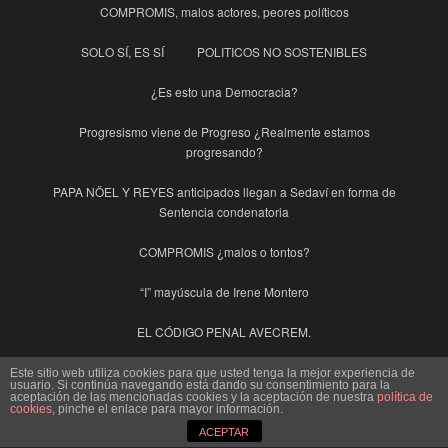
COMPROMIS, malos actores, peores políticos
SOLO SÍ, ES SÍ
POLITICOS NO SOSTENIBLES
¿Es esto una Democracia?
Progresismo viene de Progreso ¿Realmente estamos
progresando?
PAPA NÖEL Y REYES anticipados llegan a Sedaví en forma de
Sentencia condenatoria
COMPROMIS ¿malos o tontos?
“I” mayúscula de Irene Montero
EL CÓDIGO PENAL AVECREM.
SEDAVÍ, Basuras y otras suciedades
Este sitio web utiliza cookies para que usted tenga la mejor experiencia de
usuario. Si continúa navegando está dando su consentimiento para la
aceptación de las mencionadas cookies y la aceptación de nuestra
política de
cookies
, pinche el enlace para mayor información.
INDECENTE, con “i” de Irene.
HOMENAJES NACIONALES
ACEPTAR