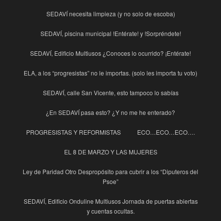
SEDAVÍ necesita limpieza (y no solo de escoba)
SEDAVÍ, piscina municipal !Entérate! y !Sorpréndete!
SEDAVÍ, Edificio Multiusos ¿Conoces lo ocurrido? ¡Entérate!
ELA, a los “progresistas” no le importas. (solo les importa tu voto)
SEDAVÍ, calle San Vicente, esto tampoco lo sabías
¿En SEDAVÍ pasa esto? ¿Y no me he enterado?
PROGRESISTAS Y REFORMISTAS
ECO…ECO…ECO….
EL 8 DE MARZO Y LAS MUJERES
Ley de Paridad Otro Despropósito para cubrir a los “Diputeros del
Psoe”
SEDAVÍ, Edificio Onduline Multiusos Jornada de puertas abiertas
y cuentas ocultas.