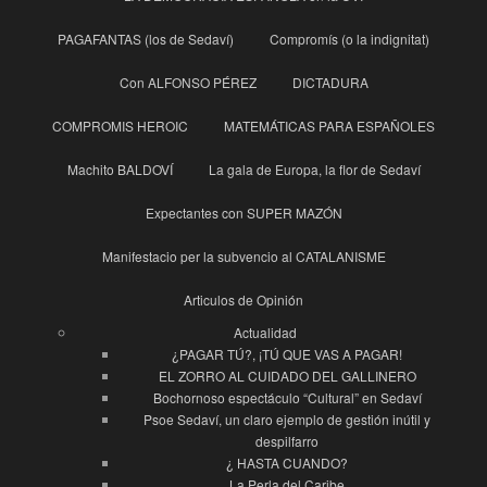
PAGAFANTAS (los de Sedaví)
Compromís (o la indignitat)
Con ALFONSO PÉREZ
DICTADURA
COMPROMIS HEROIC
MATEMÁTICAS PARA ESPAÑOLES
Machito BALDOVÍ
La gala de Europa, la flor de Sedaví
Expectantes con SUPER MAZÓN
Manifestacio per la subvencio al CATALANISME
Articulos de Opinión
Actualidad
¿PAGAR TÚ?, ¡TÚ QUE VAS A PAGAR!
EL ZORRO AL CUIDADO DEL GALLINERO
Bochornoso espectáculo “Cultural” en Sedaví
Psoe Sedaví, un claro ejemplo de gestión inútil y
despilfarro
¿ HASTA CUANDO?
La Perla del Caribe