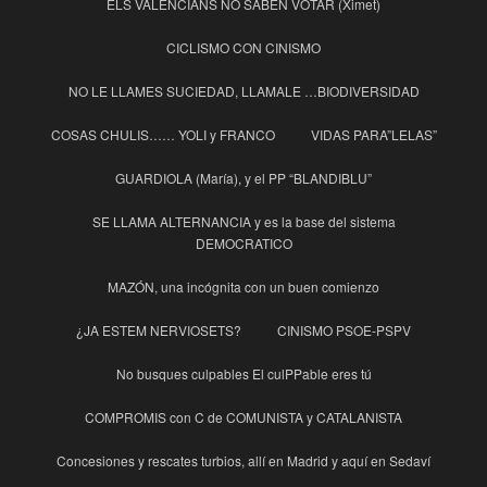
ELS VALENCIÁNS NO SABEN VOTAR (Ximet)
CICLISMO CON CINISMO
NO LE LLAMES SUCIEDAD, LLAMALE …BIODIVERSIDAD
COSAS CHULIS…… YOLI y FRANCO
VIDAS PARA”LELAS”
GUARDIOLA (María), y el PP “BLANDIBLU”
SE LLAMA ALTERNANCIA y es la base del sistema
DEMOCRATICO
MAZÓN, una incógnita con un buen comienzo
¿JA ESTEM NERVIOSETS?
CINISMO PSOE-PSPV
No busques culpables El culPPable eres tú
COMPROMIS con C de COMUNISTA y CATALANISTA
Concesiones y rescates turbios, allí en Madrid y aquí en Sedaví