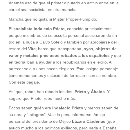
Además eso de que el primer diputado en activo entre en la
cárcel sea socialista, es otra mancha.
Mancha que no quita ni Míster Proper-Pumpido.
El
socialista Indalecio Prieto
, conocido principalmente
porque miembros de su escolta personal asesinaron de un
tiro en la nuca a Calvo Sotelo y también por apropiarse del
tesoro del
Vita
; barco que transportaba
joyas, objetos de
valor y metales preciosos robados a los españoles
y que
en teoría iban a ayudar a los republicanos en el exilio. Al
parecer solo a unos pocos elegidos. Este insigne personaje
tiene monumentos y estación de ferrocarril con su nombre.
Con este bagaje.
Así que, robar, han robado los dos.
Prieto y Ábalos
. Y
seguro que Prieto, robó mucho más.
Pocos saben quién era
Indalecio Prieto
y menos saben de
su obra y “milagros”. Vale la pena informarse. Amigo
personal del presidente de Méjico
Lázaro Cárdenas
(que
ayudó mucho a los políticos exiliados, pero nada a España