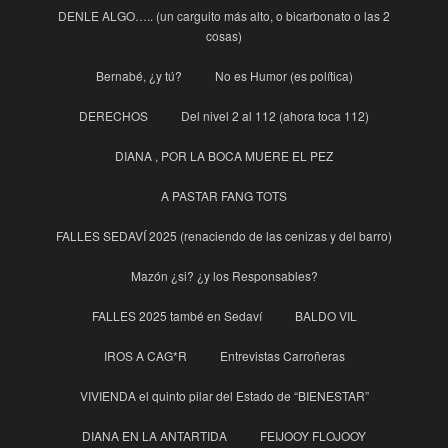
DENLE ALGO….. (un carguito más alto, o bicarbonato o las 2
cosas)
Bernabé, ¿y tú?
No es Humor (es política)
DERECHOS
Del nivel 2 al 112 (ahora toca 112)
DIANA , POR LA BOCA MUERE EL PEZ
A PASTAR FANG TOTS
FALLES SEDAVÍ 2025 (renaciendo de las cenizas y del barro)
Mazón ¿si? ¿y los Responsables?
FALLES 2025 també en Sedaví
BALDO VIL
IROS A CAG*R
Entrevistas Carroñeras
VIVIENDA el quinto pilar del Estado de “BIENESTAR”
DIANA EN LA ANTARTIDA
FEIJOOY FLOJOOY