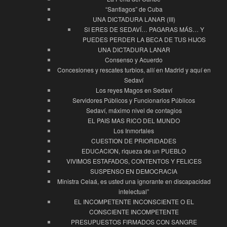
“Santiagos” de Cuba
UNA DICTADURA LANAR (III)
SI ERES DE SEDAVÍ… PAGARAS MÁS… Y
PUEDES PERDER LA BECA DE TUS HIJOS
UNA DICTADURA LANAR
Consenso y Acuerdo
Concesiones y rescates turbios, allí en Madrid y aquí en
Sedaví
Los reyes Magos en Sedaví
Servidores Públicos y Funcionarios Públicos
Sedaví, máximo nivel de contagios
EL PAIS MAS RICO DEL MUNDO
Los Inmortales
CUESTION DE PRIORIDADES
EDUCACION, riqueza de un PUEBLO
VIVIMOS ESTAFADOS, CONTENTOS Y FELICES
SUSPENSO EN DEMOCRACIA
Ministra Celaá, es usted una ignorante en discapacidad
intelectual”
EL INCOMPETENTE INCONSCIENTE O EL
CONSCIENTE INCOMPETENTE
PRESUPUESTOS FIRMADOS CON SANGRE