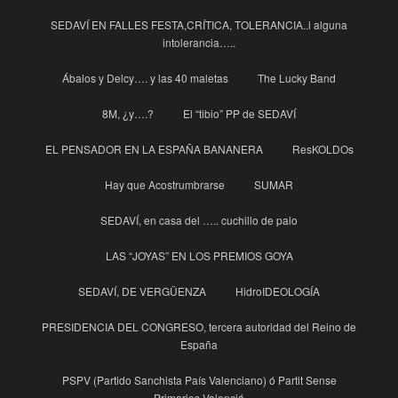
SEDAVÍ EN FALLES FESTA,CRÍTICA, TOLERANCIA..i alguna
intolerancia…..
Ábalos y Delcy…. y las 40 maletas
The Lucky Band
8M, ¿y….?
El “tibio” PP de SEDAVÍ
EL PENSADOR EN LA ESPAÑA BANANERA
ResKOLDOs
Hay que Acostrumbrarse
SUMAR
SEDAVÍ, en casa del ….. cuchillo de palo
LAS “JOYAS” EN LOS PREMIOS GOYA
SEDAVÍ, DE VERGÜENZA
HidroIDEOLOGÍA
PRESIDENCIA DEL CONGRESO, tercera autoridad del Reino de
España
PSPV (Partido Sanchista País Valenciano) ó Partit Sense
Primaries Valenciá