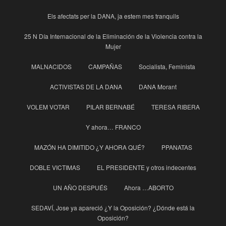
Els afectats per la DANA, ja estem mes tranquils
25 N Día Internacional de la Eliminación de la Violencia contra la
Mujer
MALNACIDOS
CAMPAÑAS
Socialista, Feminista
ACTIVISTAS DE LA DANA
DANA Morant
VOLEM VOTAR
PILAR BERNABÉ
TERESA RIBERA
Y ahora… FRANCO
MAZÓN HA DIMITIDO ¿Y AHORA QUÉ?
PPANATAS
DOBLE VICTIMAS
EL PRESIDENTE y otros indecentes
UN AÑO DESPUÉS
Ahora …ABORTO
SEDAVÍ, Jose ya apareció ¿Y la Oposición? ¿Dónde está la
Oposición?