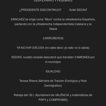
DESPILFARRO Y PESEBRES
¿PRESIDENTE DISCONTINUO?
Suflé SEDAVÍ
SÁNCHEZ se erige como “Muro” contra la ultraderecha Española,
pactando con la ultraderecha independentista Catalana y la
Vasca
CARROÑEROS
YA NO HAY EXCUSA (no cabe decir, yo esto no lo sabía)
SEDAVÍ, nuestro alcalde descubrió que transitan CAMIONES por
el municipio
IGUALDAD
Teresa Ribera (Ministra de Traición Ecológica y Roto
Demógrafico)
Rebaja del I.B.I. (Ajuntament de VALÉNCIA y matemáticas de
PSPV y COMPROMIS)