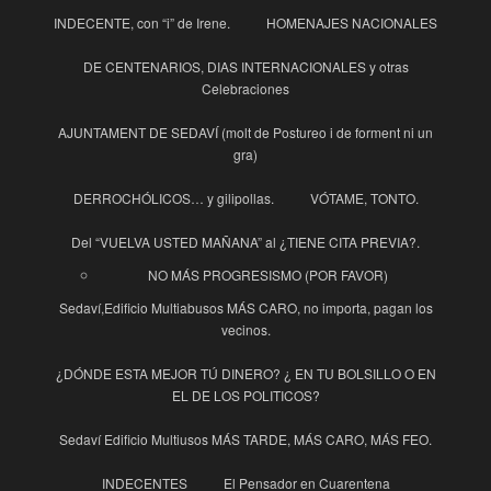
INDECENTE, con “i” de Irene.
HOMENAJES NACIONALES
DE CENTENARIOS, DIAS INTERNACIONALES y otras
Celebraciones
AJUNTAMENT DE SEDAVÍ (molt de Postureo i de forment ni un
gra)
DERROCHÓLICOS… y gilipollas.
VÓTAME, TONTO.
Del “VUELVA USTED MAÑANA” al ¿TIENE CITA PREVIA?.
NO MÁS PROGRESISMO (POR FAVOR)
Sedaví,Edificio Multiabusos MÁS CARO, no importa, pagan los
vecinos.
¿DÓNDE ESTA MEJOR TÚ DINERO? ¿ EN TU BOLSILLO O EN
EL DE LOS POLITICOS?
Sedaví Edificio Multiusos MÁS TARDE, MÁS CARO, MÁS FEO.
INDECENTES
El Pensador en Cuarentena