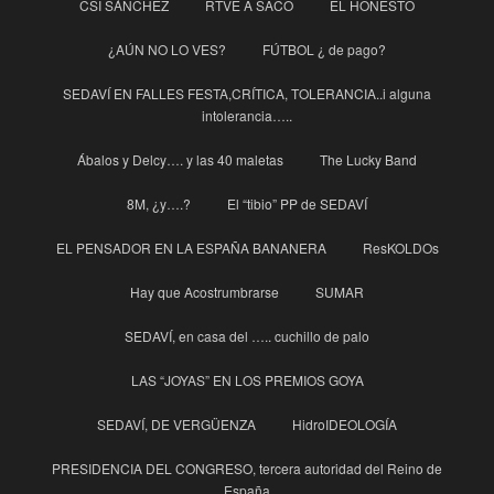
CSI SÁNCHEZ
RTVE A SACO
EL HONESTO
¿AÚN NO LO VES?
FÚTBOL ¿ de pago?
SEDAVÍ EN FALLES FESTA,CRÍTICA, TOLERANCIA..i alguna
intolerancia…..
Ábalos y Delcy…. y las 40 maletas
The Lucky Band
8M, ¿y….?
El “tibio” PP de SEDAVÍ
EL PENSADOR EN LA ESPAÑA BANANERA
ResKOLDOs
Hay que Acostrumbrarse
SUMAR
SEDAVÍ, en casa del ….. cuchillo de palo
LAS “JOYAS” EN LOS PREMIOS GOYA
SEDAVÍ, DE VERGÜENZA
HidroIDEOLOGÍA
PRESIDENCIA DEL CONGRESO, tercera autoridad del Reino de
España