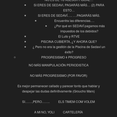
SI ERES DE SEDAVI, PAGARÁS MÁS… (2) PARA
ESTO…
SI ERES DE SEDAVÍ….. ….PAGARÁS MÁS.
Encuentra las diferencias….
¿Por qué en SEDAVÍ pagamos más
impuestos de los debidos?
El Luto y RTVE
PISCINA CUBIERTA, ¿Y AHORA QUE?
¿ Pero no era la gestión de la Piscina de Sedaví un
éxito?
PROGRESISMO ǂ PROGRESO
NO MÁS MANIPULACIÓN PERIODISTICA
NO MÁS PROGRESISMO (POR FAVOR)
Es mejor permanecer callado y parecer tonto que hablar y
despejar las dudas definitivamente (Groucho Marx)
SI…….,PERO……..
ELS TIMEM COM VOLEM
A MI NO, YOLI
CARTELERÍA