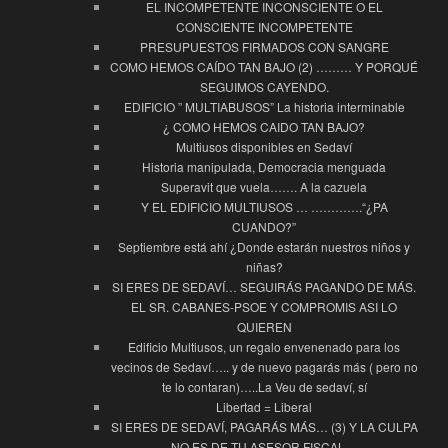
EL INCOMPETENTE INCONSCIENTE O EL
CONSCIENTE INCOMPETENTE
PRESUPUESTOS FIRMADOS CON SANGRE
COMO HEMOS CAÍDO TAN BAJO (2) ……… Y PORQUÉ
SEGUIMOS CAYENDO.
EDIFICIO ” MULTIABUSOS” La historia interminable
¿ COMO HEMOS CAIDO TAN BAJO?
Multiusos disponibles en Sedaví
Historia manipulada, Democracia menguada
Superavit que vuela……. A la cazuela
Y EL EDIFICIO MULTIUSOS … ………….“¿PA
CUANDO?”
Septiembre está ahí ¿Donde estarán nuestros niños y
niñas?
SI ERES DE SEDAVÍ… SEGUIRÁS PAGANDO DE MÁS.
EL SR. CABANES-PSOE Y COMPROMIS ASI LO
QUIEREN
Edificio Multiusos, un regalo envenenado para los
vecinos de Sedaví….. y de nuevo pagarás más ( pero no
te lo contaran)…..La Veu de sedaví, sí
Libertad = Liberal
SI ERES DE SEDAVÍ, PAGARÁS MÁS… (3) Y LA CULPA
NO ES DE TU ASESOR FISCAL…