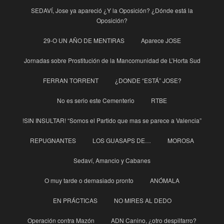
SEDAVÍ, Jose ya apareció ¿Y la Oposición? ¿Dónde está la
Oposición?
29-O UN AÑO DE MENTIRAS
Aparece JOSE
Jornadas sobre Prostitución de la Mancomunidad de L’Horta Sud
FERRAN TORRENT
¿DONDE “ESTÁ” JOSE?
No es serio este Cementerio
RTBE
!SIN INSULTAR! “Somos el Partido que mas se parece a Valencia”
REPUGNANTES
LOS GUASAPS DE…
MOROSA
Sedaví, Amancio y Cabanes
O muy tarde o demasiado pronto
ANÓMALA
EN PRÁCTICAS
NO MIRES AL DEDO
Operación contra Mazón
ADN Canino, ¿otro despilfarro?