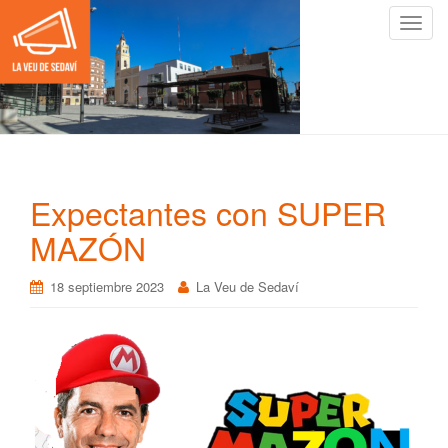
C
a
m
b
i
a
r
n
Expectantes con SUPER
a
v
MAZÓN
e
g
18 septiembre 2023
La Veu de Sedaví
a
c
i
ó
n