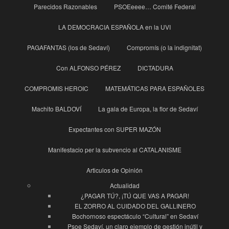
Parecidos Razonables
PSOEeeee… Comité Federal
LA DEMOCRACIA ESPAÑOLA en la UVI
PAGAFANTAS (los de Sedaví)
Compromís (o la indignitat)
Con ALFONSO PÉREZ
DICTADURA
COMPROMIS HEROIC
MATEMÁTICAS PARA ESPAÑOLES
Machito BALDOVÍ
La gala de Europa, la flor de Sedaví
Expectantes con SUPER MAZÓN
Manifestacio per la subvencio al CATALANISME
Articulos de Opinión
Actualidad
¿PAGAR TÚ?, ¡TÚ QUE VAS A PAGAR!
EL ZORRO AL CUIDADO DEL GALLINERO
Bochornoso espectáculo “Cultural” en Sedaví
Psoe Sedaví, un claro ejemplo de gestión inútil y