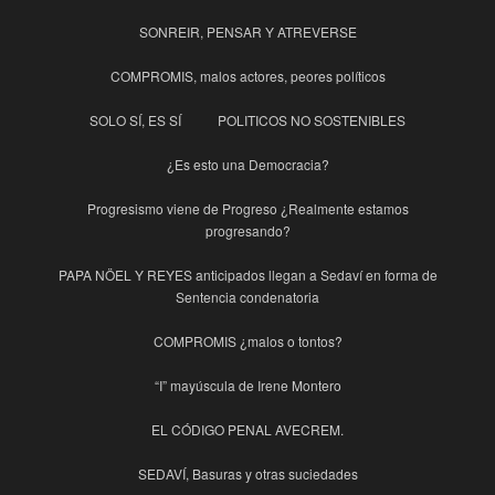
SONREIR, PENSAR Y ATREVERSE
COMPROMIS, malos actores, peores políticos
SOLO SÍ, ES SÍ
POLITICOS NO SOSTENIBLES
¿Es esto una Democracia?
Progresismo viene de Progreso ¿Realmente estamos
progresando?
PAPA NÖEL Y REYES anticipados llegan a Sedaví en forma de
Sentencia condenatoria
COMPROMIS ¿malos o tontos?
“I” mayúscula de Irene Montero
EL CÓDIGO PENAL AVECREM.
SEDAVÍ, Basuras y otras suciedades