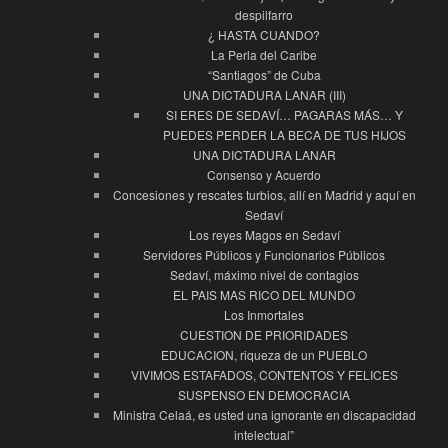
despilfarro
¿ HASTA CUANDO?
La Perla del Caribe
“Santiagos” de Cuba
UNA DICTADURA LANAR (III)
SI ERES DE SEDAVÍ… PAGARAS MÁS… Y
PUEDES PERDER LA BECA DE TUS HIJOS
UNA DICTADURA LANAR
Consenso y Acuerdo
Concesiones y rescates turbios, allí en Madrid y aquí en
Sedaví
Los reyes Magos en Sedaví
Servidores Públicos y Funcionarios Públicos
Sedaví, máximo nivel de contagios
EL PAIS MAS RICO DEL MUNDO
Los Inmortales
CUESTION DE PRIORIDADES
EDUCACION, riqueza de un PUEBLO
VIVIMOS ESTAFADOS, CONTENTOS Y FELICES
SUSPENSO EN DEMOCRACIA
Ministra Celaá, es usted una ignorante en discapacidad
intelectual”