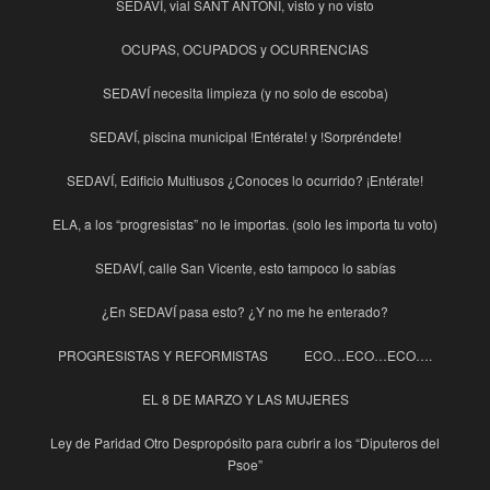
SEDAVÍ, vial SANT ANTONI, visto y no visto
OCUPAS, OCUPADOS y OCURRENCIAS
SEDAVÍ necesita limpieza (y no solo de escoba)
SEDAVÍ, piscina municipal !Entérate! y !Sorpréndete!
SEDAVÍ, Edificio Multiusos ¿Conoces lo ocurrido? ¡Entérate!
ELA, a los “progresistas” no le importas. (solo les importa tu voto)
SEDAVÍ, calle San Vicente, esto tampoco lo sabías
¿En SEDAVÍ pasa esto? ¿Y no me he enterado?
PROGRESISTAS Y REFORMISTAS
ECO…ECO…ECO….
EL 8 DE MARZO Y LAS MUJERES
Ley de Paridad Otro Despropósito para cubrir a los “Diputeros del
Psoe”