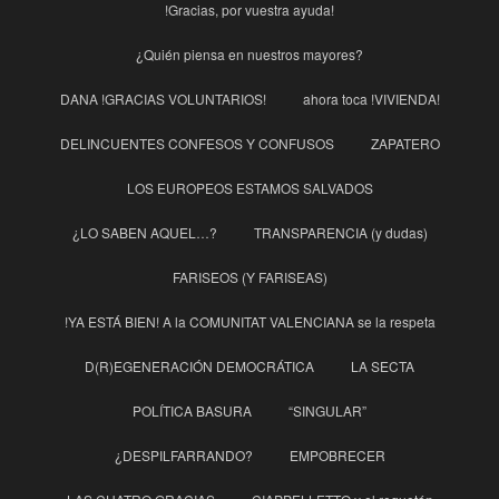
!Gracias, por vuestra ayuda!
¿Quién piensa en nuestros mayores?
DANA !GRACIAS VOLUNTARIOS!
ahora toca !VIVIENDA!
DELINCUENTES CONFESOS Y CONFUSOS
ZAPATERO
LOS EUROPEOS ESTAMOS SALVADOS
¿LO SABEN AQUEL…?
TRANSPARENCIA (y dudas)
FARISEOS (Y FARISEAS)
!YA ESTÁ BIEN! A la COMUNITAT VALENCIANA se la respeta
D(R)EGENERACIÓN DEMOCRÁTICA
LA SECTA
POLÍTICA BASURA
“SINGULAR”
¿DESPILFARRANDO?
EMPOBRECER