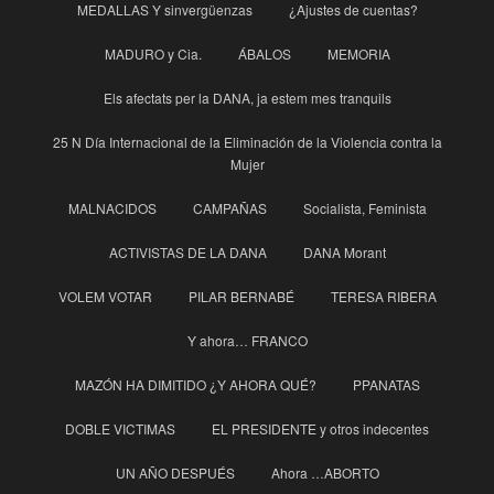
MEDALLAS Y sinvergüenzas
¿Ajustes de cuentas?
MADURO y Cia.
ÁBALOS
MEMORIA
Els afectats per la DANA, ja estem mes tranquils
25 N Día Internacional de la Eliminación de la Violencia contra la
Mujer
MALNACIDOS
CAMPAÑAS
Socialista, Feminista
ACTIVISTAS DE LA DANA
DANA Morant
VOLEM VOTAR
PILAR BERNABÉ
TERESA RIBERA
Y ahora… FRANCO
MAZÓN HA DIMITIDO ¿Y AHORA QUÉ?
PPANATAS
DOBLE VICTIMAS
EL PRESIDENTE y otros indecentes
UN AÑO DESPUÉS
Ahora …ABORTO