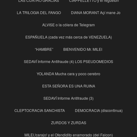
LAS CUATRO GRACIAS
CIAPPELLETTO y el reguetón
LA TRILOGIA DEL FANGO
DIANA MORANT Açí mane Jo
ALVISE o la cólera de Telegram
ESPAÑUELA (cada vez más cerca de VENEZUELA)
“HAMBRE”
BIENVENIDO Mr. MILEI
SEDAVÍ Informe Antifraude (4) LOS PSEUDOMEDIOS
YOLANDA Mucha cara y poco cerebro
ESTA SEÑORA ES UNA RUINA
SEDAVÍ Informe Antifraude (3)
CLEPTOCRACIA SANCHISTA
DEMOCRACIA (discontinua)
ZURDOS Y ZURDAS
MILEI,!carajo! y el Ofendidito enamorado (del Falcon)