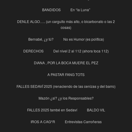
BANDIDOS
En “la Luna”
DENLE ALGO….. (un carguito más alto, o bicarbonato o las 2
cosas)
Bernabé, ¿y tú?
No es Humor (es política)
DERECHOS
Del nivel 2 al 112 (ahora toca 112)
DIANA , POR LA BOCA MUERE EL PEZ
A PASTAR FANG TOTS
FALLES SEDAVÍ 2025 (renaciendo de las cenizas y del barro)
Mazón ¿si? ¿y los Responsables?
FALLES 2025 també en Sedaví
BALDO VIL
IROS A CAG*R
Entrevistas Carroñeras