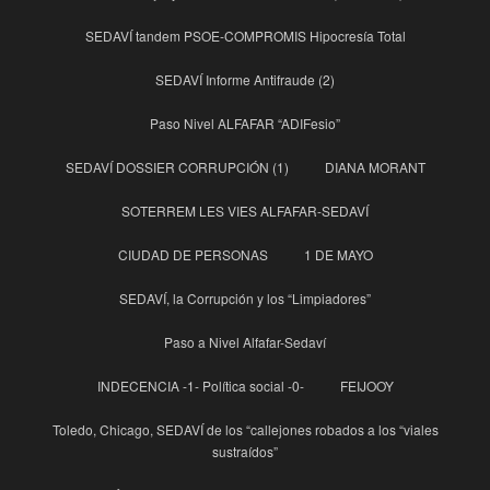
SEDAVÍ tandem PSOE-COMPROMIS Hipocresía Total
SEDAVÍ Informe Antifraude (2)
Paso Nivel ALFAFAR “ADIFesio”
SEDAVÍ DOSSIER CORRUPCIÓN (1)
DIANA MORANT
SOTERREM LES VIES ALFAFAR-SEDAVÍ
CIUDAD DE PERSONAS
1 DE MAYO
SEDAVÍ, la Corrupción y los “Limpiadores”
Paso a Nivel Alfafar-Sedaví
INDECENCIA -1- Política social -0-
FEIJOOY
Toledo, Chicago, SEDAVÍ de los “callejones robados a los “viales
sustraídos”