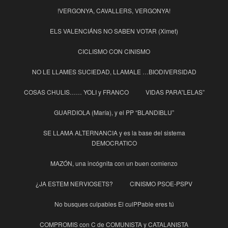
!VERGONYA, CAVALLERS, VERGONYA!
ELS VALENCIÁNS NO SABEN VOTAR (Ximet)
CICLISMO CON CINISMO
NO LE LLAMES SUCIEDAD, LLAMALE …BIODIVERSIDAD
COSAS CHULIS…… YOLI y FRANCO
VIDAS PARA”LELAS”
GUARDIOLA (María), y el PP “BLANDIBLU”
SE LLAMA ALTERNANCIA y es la base del sistema
DEMOCRATICO
MAZÓN, una incógnita con un buen comienzo
¿JA ESTEM NERVIOSETS?
CINISMO PSOE-PSPV
No busques culpables El culPPable eres tú
COMPROMIS con C de COMUNISTA y CATALANISTA