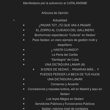
Manifestacio per la subvencio al CATALANISME
Articulos de Opinión
Actualidad
¿PAGAR TÚ?, ¡TÚ QUE VAS A PAGAR!
EL ZORRO AL CUIDADO DEL GALLINERO
Bochornoso espectáculo “Cultural” en Sedaví
Psoe Sedaví, un claro ejemplo de gestión inútil y
despilfarro
¿ HASTA CUANDO?
La Perla del Caribe
“Santiagos” de Cuba
UNA DICTADURA LANAR (III)
SI ERES DE SEDAVÍ… PAGARAS MÁS… Y
PUEDES PERDER LA BECA DE TUS HIJOS
UNA DICTADURA LANAR
Consenso y Acuerdo
Concesiones y rescates turbios, allí en Madrid y aquí en
Sedaví
Los reyes Magos en Sedaví
Servidores Públicos y Funcionarios Públicos
Sedaví, máximo nivel de contagios