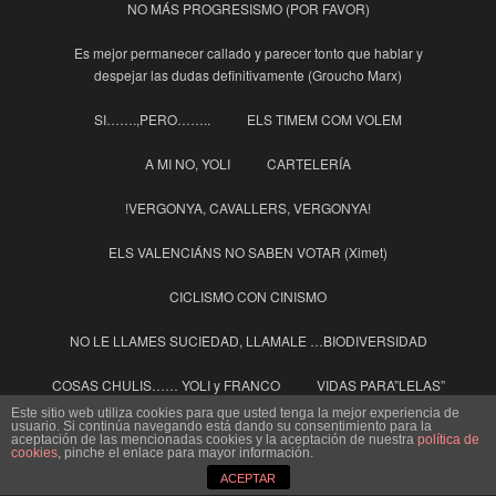
NO MÁS PROGRESISMO (POR FAVOR)
Es mejor permanecer callado y parecer tonto que hablar y
despejar las dudas definitivamente (Groucho Marx)
SI…….,PERO……..
ELS TIMEM COM VOLEM
A MI NO, YOLI
CARTELERÍA
!VERGONYA, CAVALLERS, VERGONYA!
ELS VALENCIÁNS NO SABEN VOTAR (Ximet)
CICLISMO CON CINISMO
NO LE LLAMES SUCIEDAD, LLAMALE …BIODIVERSIDAD
COSAS CHULIS…… YOLI y FRANCO
VIDAS PARA”LELAS”
Este sitio web utiliza cookies para que usted tenga la mejor experiencia de
usuario. Si continúa navegando está dando su consentimiento para la
GUARDIOLA (María), y el PP “BLANDIBLU”
aceptación de las mencionadas cookies y la aceptación de nuestra
política de
cookies
, pinche el enlace para mayor información.
SE LLAMA ALTERNANCIA y es la base del sistema
ACEPTAR
DEMOCRATICO