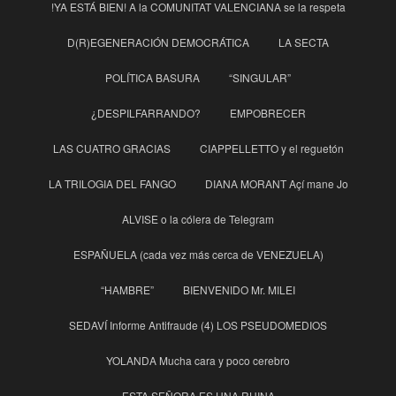
!YA ESTÁ BIEN! A la COMUNITAT VALENCIANA se la respeta
D(R)EGENERACIÓN DEMOCRÁTICA
LA SECTA
POLÍTICA BASURA
“SINGULAR”
¿DESPILFARRANDO?
EMPOBRECER
LAS CUATRO GRACIAS
CIAPPELLETTO y el reguetón
LA TRILOGIA DEL FANGO
DIANA MORANT Açí mane Jo
ALVISE o la cólera de Telegram
ESPAÑUELA (cada vez más cerca de VENEZUELA)
“HAMBRE”
BIENVENIDO Mr. MILEI
SEDAVÍ Informe Antifraude (4) LOS PSEUDOMEDIOS
YOLANDA Mucha cara y poco cerebro
ESTA SEÑORA ES UNA RUINA