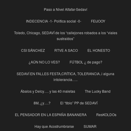
Paso a Nivel Alfafar-Sedaví
INDECENCIA -1- Política social -0-
FEIJOOY
Toledo, Chicago, SEDAVÍ de los “callejones robados a los “viales
sustraídos”
CSI SÁNCHEZ
RTVE A SACO
EL HONESTO
¿AÚN NO LO VES?
FÚTBOL ¿ de pago?
SEDAVÍ EN FALLES FESTA,CRÍTICA, TOLERANCIA..i alguna
intolerancia…..
Ábalos y Delcy…. y las 40 maletas
The Lucky Band
8M, ¿y….?
El “tibio” PP de SEDAVÍ
EL PENSADOR EN LA ESPAÑA BANANERA
ResKOLDOs
Hay que Acostrumbrarse
SUMAR