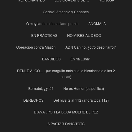
Sedaví, Amancio y Cabanes
O muy tarde o demasiado pronto
ANÓMALA
EN PRÁCTICAS
NO MIRES AL DEDO
Operación contra Mazón
ADN Canino, ¿otro despilfarro?
BANDIDOS
En “la Luna”
DENLE ALGO….. (un carguito más alto, o bicarbonato o las 2
cosas)
Bernabé, ¿y tú?
No es Humor (es política)
DERECHOS
Del nivel 2 al 112 (ahora toca 112)
DIANA , POR LA BOCA MUERE EL PEZ
A PASTAR FANG TOTS