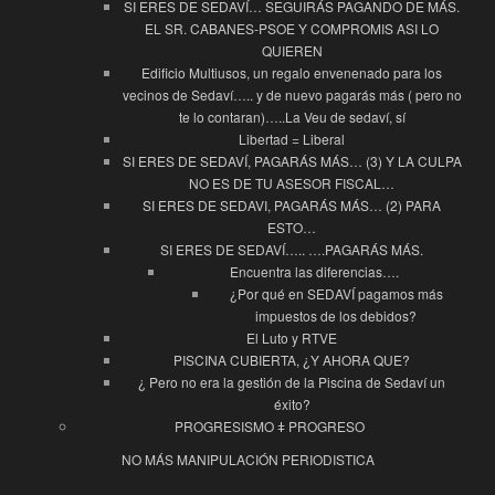
SI ERES DE SEDAVÍ… SEGUIRÁS PAGANDO DE MÁS.
EL SR. CABANES-PSOE Y COMPROMIS ASI LO
QUIEREN
Edificio Multiusos, un regalo envenenado para los
vecinos de Sedaví….. y de nuevo pagarás más ( pero no
te lo contaran)…..La Veu de sedaví, sí
Libertad = Liberal
SI ERES DE SEDAVÍ, PAGARÁS MÁS… (3) Y LA CULPA
NO ES DE TU ASESOR FISCAL…
SI ERES DE SEDAVI, PAGARÁS MÁS… (2) PARA
ESTO…
SI ERES DE SEDAVÍ….. ….PAGARÁS MÁS.
Encuentra las diferencias….
¿Por qué en SEDAVÍ pagamos más
impuestos de los debidos?
El Luto y RTVE
PISCINA CUBIERTA, ¿Y AHORA QUE?
¿ Pero no era la gestión de la Piscina de Sedaví un
éxito?
PROGRESISMO ǂ PROGRESO
NO MÁS MANIPULACIÓN PERIODISTICA