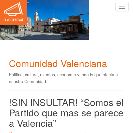
C
a
m
b
i
a
r
n
Comunidad Valenciana
a
v
Política, cultura, eventos, economía y todo lo que afecta a
e
nuestra Comunidad.
g
a
c
!SIN INSULTAR! “Somos el
i
Partido que mas se parece
ó
n
a Valencia”