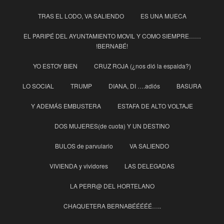
TRAS EL LODO, VA SALIENDO
ES UNA MUECA
EL PARIPÉ DEL AYUNTAMIENTO MOVIL Y COMO SIEMPRE……
!BERNABÉ!
YO ESTOY BIEN
CRUZ ROJA (¿nos dió la espalda?)
LO SOCIAL
TRUMP
DIANA, DI ….adiós
BASURA
Y ADEMÁS EMBUSTERA
ESTAFA DE ALTO VOLTAJE
DOS MUJERES(de cuota) Y UN DESTINO
BULOS de parvulario
VA SALIENDO
VIVIENDA y vividores
LAS DELEGADAS
LA PERR@ DEL HORTELANO
CHAQUETERA BERNABÉÉÉÉÉ…..