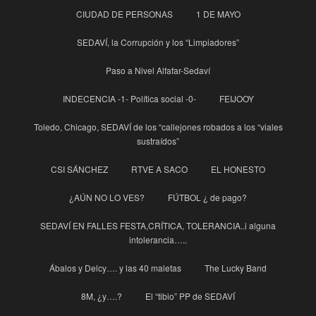
CIUDAD DE PERSONAS
1 DE MAYO
SEDAVÍ, la Corrupción y los “Limpiadores”
Paso a Nivel Alfafar-Sedaví
INDECENCIA -1- Política social -0-
FEIJOOY
Toledo, Chicago, SEDAVÍ de los “callejones robados a los “viales
sustraídos”
CSI SÁNCHEZ
RTVE A SACO
EL HONESTO
¿AÚN NO LO VES?
FÚTBOL ¿ de pago?
SEDAVÍ EN FALLES FESTA,CRÍTICA, TOLERANCIA..i alguna
intolerancia…..
Ábalos y Delcy…. y las 40 maletas
The Lucky Band
8M, ¿y….?
El “tibio” PP de SEDAVÍ