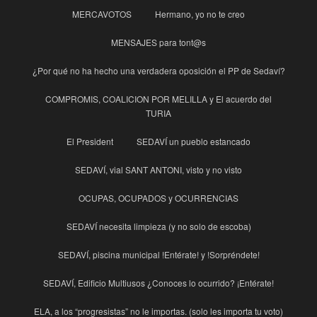
MERCAVOTOS
Hermano, yo no te creo
MENSAJES para tont@s
¿Por qué no ha hecho una verdadera oposición el PP de Sedaví?
COMPROMIS, COALICION POR MELILLA y El acuerdo del
TURIA
El President
SEDAVÍ un pueblo estancado
SEDAVÍ, vial SANT ANTONI, visto y no visto
OCUPAS, OCUPADOS y OCURRENCIAS
SEDAVÍ necesita limpieza (y no solo de escoba)
SEDAVÍ, piscina municipal !Entérate! y !Sorpréndete!
SEDAVÍ, Edificio Multiusos ¿Conoces lo ocurrido? ¡Entérate!
ELA, a los “progresistas” no le importas. (solo les importa tu voto)