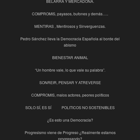
BELARRA Y MERCADONA.
COMPROMIS, payasos, bufones y demás…..
MENTIRAS , Mentirosos y Sinverguenzas.
Pedro Sánchez lleva la Democracia Española al borde del
abismo
BIENESTAR ANIMAL
“Un hombre vale, lo que vale su palabra”.
SONREIR, PENSAR Y ATREVERSE
COMPROMIS, malos actores, peores políticos
SOLO SÍ, ES SÍ
POLITICOS NO SOSTENIBLES
¿Es esto una Democracia?
Progresismo viene de Progreso ¿Realmente estamos
progresando?