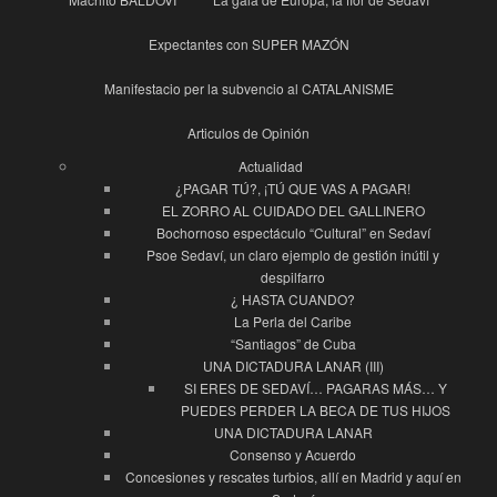
Expectantes con SUPER MAZÓN
Manifestacio per la subvencio al CATALANISME
Articulos de Opinión
Actualidad
¿PAGAR TÚ?, ¡TÚ QUE VAS A PAGAR!
EL ZORRO AL CUIDADO DEL GALLINERO
Bochornoso espectáculo “Cultural” en Sedaví
Psoe Sedaví, un claro ejemplo de gestión inútil y
despilfarro
¿ HASTA CUANDO?
La Perla del Caribe
“Santiagos” de Cuba
UNA DICTADURA LANAR (III)
SI ERES DE SEDAVÍ… PAGARAS MÁS… Y
PUEDES PERDER LA BECA DE TUS HIJOS
UNA DICTADURA LANAR
Consenso y Acuerdo
Concesiones y rescates turbios, allí en Madrid y aquí en