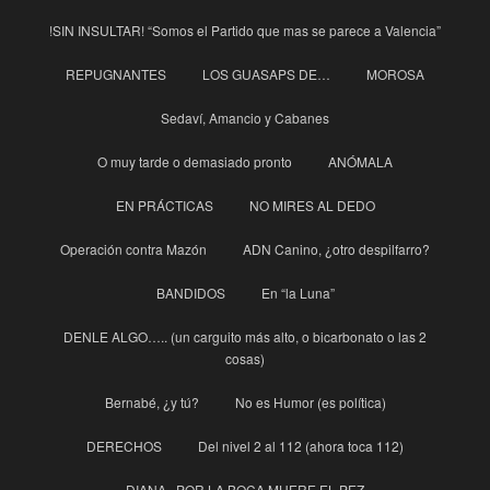
!SIN INSULTAR! “Somos el Partido que mas se parece a Valencia”
REPUGNANTES
LOS GUASAPS DE…
MOROSA
Sedaví, Amancio y Cabanes
O muy tarde o demasiado pronto
ANÓMALA
EN PRÁCTICAS
NO MIRES AL DEDO
Operación contra Mazón
ADN Canino, ¿otro despilfarro?
BANDIDOS
En “la Luna”
DENLE ALGO….. (un carguito más alto, o bicarbonato o las 2
cosas)
Bernabé, ¿y tú?
No es Humor (es política)
DERECHOS
Del nivel 2 al 112 (ahora toca 112)
DIANA , POR LA BOCA MUERE EL PEZ