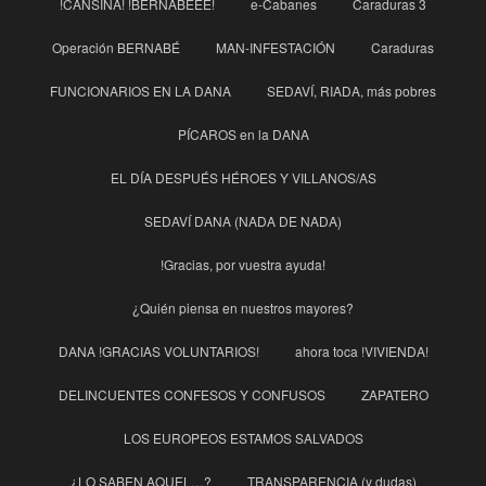
!CANSINA! !BERNABEEE!
e-Cabanes
Caraduras 3
Operación BERNABÉ
MAN-INFESTACIÓN
Caraduras
FUNCIONARIOS EN LA DANA
SEDAVÍ, RIADA, más pobres
PÍCAROS en la DANA
EL DÍA DESPUÉS HÉROES Y VILLANOS/AS
SEDAVÍ DANA (NADA DE NADA)
!Gracias, por vuestra ayuda!
¿Quién piensa en nuestros mayores?
DANA !GRACIAS VOLUNTARIOS!
ahora toca !VIVIENDA!
DELINCUENTES CONFESOS Y CONFUSOS
ZAPATERO
LOS EUROPEOS ESTAMOS SALVADOS
¿LO SABEN AQUEL…?
TRANSPARENCIA (y dudas)