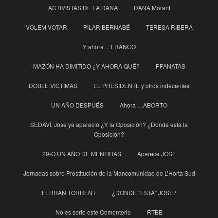
ACTIVISTAS DE LA DANA
DANA Morant
VOLEM VOTAR
PILAR BERNABÉ
TERESA RIBERA
Y ahora… FRANCO
MAZÓN HA DIMITIDO ¿Y AHORA QUÉ?
PPANATAS
DOBLE VICTIMAS
EL PRESIDENTE y otros indecentes
UN AÑO DESPUÉS
Ahora …ABORTO
SEDAVÍ, Jose ya apareció ¿Y la Oposición? ¿Dónde está la
Oposición?
29-O UN AÑO DE MENTIRAS
Aparece JOSE
Jornadas sobre Prostitución de la Mancomunidad de L’Horta Sud
FERRAN TORRENT
¿DONDE “ESTÁ” JOSE?
No es serio este Cementerio
RTBE