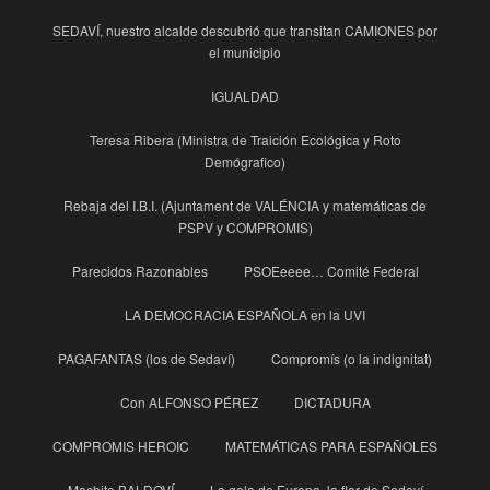
SEDAVÍ, nuestro alcalde descubrió que transitan CAMIONES por
el municipio
IGUALDAD
Teresa Ribera (Ministra de Traición Ecológica y Roto
Demógrafico)
Rebaja del I.B.I. (Ajuntament de VALÉNCIA y matemáticas de
PSPV y COMPROMIS)
Parecidos Razonables
PSOEeeee… Comité Federal
LA DEMOCRACIA ESPAÑOLA en la UVI
PAGAFANTAS (los de Sedaví)
Compromís (o la indignitat)
Con ALFONSO PÉREZ
DICTADURA
COMPROMIS HEROIC
MATEMÁTICAS PARA ESPAÑOLES
Machito BALDOVÍ
La gala de Europa, la flor de Sedaví