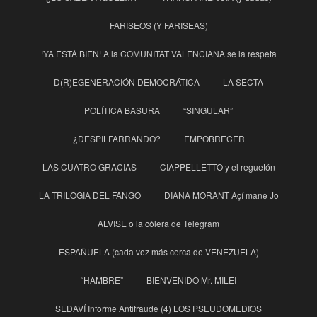
FARISEOS (Y FARISEAS)
!YA ESTÁ BIEN! A la COMUNITAT VALENCIANA se la respeta
D(R)EGENERACIÓN DEMOCRÁTICA
LA SECTA
POLÍTICA BASURA
“SINGULAR”
¿DESPILFARRANDO?
EMPOBRECER
LAS CUATRO GRACIAS
CIAPPELLETTO y el reguetón
LA TRILOGIA DEL FANGO
DIANA MORANT Açí mane Jo
ALVISE o la cólera de Telegram
ESPAÑUELA (cada vez más cerca de VENEZUELA)
“HAMBRE”
BIENVENIDO Mr. MILEI
SEDAVÍ Informe Antifraude (4) LOS PSEUDOMEDIOS