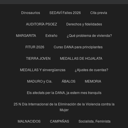
Dinosaurios
SEDAVÍ Falles 2026
Cita previa
AUDITORÍA PSOEZ
Derechos y fidelidades
MARGARITA
Extraño
¿Qué problema de vivienda?
FITUR 2026
Curso DANA para principìantes
TIERRA JOVEN
MEDALLAS DE HOJALATA
MEDALLAS Y sinvergüenzas
¿Ajustes de cuentas?
MADURO y Cia.
ÁBALOS
MEMORIA
Els afectats per la DANA, ja estem mes tranquils
25 N Día Internacional de la Eliminación de la Violencia contra la
Mujer
MALNACIDOS
CAMPAÑAS
Socialista, Feminista