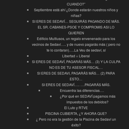
CUANDO?”
Septiembre está ahí ¿Donde estarán nuestros niños y
niñas?
SI ERES DE SEDAVÍ… SEGUIRÁS PAGANDO DE MÁS.
EL SR. CABANES-PSOE Y COMPROMIS ASI LO
QUIEREN
Edificio Multiusos, un regalo envenenado para los
vecinos de Sedaví….. y de nuevo pagarás más ( pero no
te lo contaran)…..La Veu de sedaví, sí
Libertad = Liberal
SI ERES DE SEDAVÍ, PAGARÁS MÁS… (3) Y LA CULPA
NO ES DE TU ASESOR FISCAL…
SI ERES DE SEDAVI, PAGARÁS MÁS… (2) PARA
ESTO…
SI ERES DE SEDAVÍ….. ….PAGARÁS MÁS.
Encuentra las diferencias….
¿Por qué en SEDAVÍ pagamos más
impuestos de los debidos?
El Luto y RTVE
PISCINA CUBIERTA, ¿Y AHORA QUE?
¿ Pero no era la gestión de la Piscina de Sedaví un
éxito?