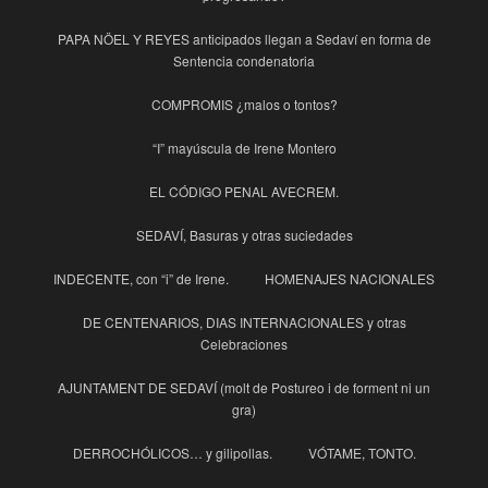
PAPA NÖEL Y REYES anticipados llegan a Sedaví en forma de
Sentencia condenatoria
COMPROMIS ¿malos o tontos?
“I” mayúscula de Irene Montero
EL CÓDIGO PENAL AVECREM.
SEDAVÍ, Basuras y otras suciedades
INDECENTE, con “i” de Irene.
HOMENAJES NACIONALES
DE CENTENARIOS, DIAS INTERNACIONALES y otras
Celebraciones
AJUNTAMENT DE SEDAVÍ (molt de Postureo i de forment ni un
gra)
DERROCHÓLICOS… y gilipollas.
VÓTAME, TONTO.