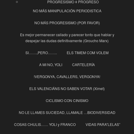
PROGRESISMO ǂ PROGRESO
NO MÁS MANIPULACIÓN PERIODISTICA
NO MÁS PROGRESISMO (POR FAVOR)
Es mejor permanecer callado y parecer tonto que hablar y
despejar las dudas definitivamente (Groucho Marx)
SI…….,PERO……..
ELS TIMEM COM VOLEM
A MI NO, YOLI
CARTELERÍA
!VERGONYA, CAVALLERS, VERGONYA!
ELS VALENCIÁNS NO SABEN VOTAR (Ximet)
CICLISMO CON CINISMO
NO LE LLAMES SUCIEDAD, LLAMALE …BIODIVERSIDAD
COSAS CHULIS…… YOLI y FRANCO
VIDAS PARA”LELAS”