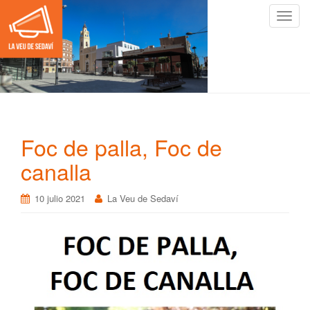
C
a
m
b
i
a
r
n
Foc de palla, Foc de
a
v
canalla
e
g
10 julio 2021
La Veu de Sedaví
a
c
i
ó
n