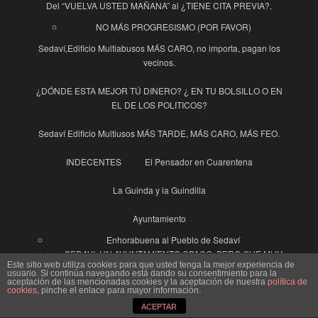
Del “VUELVA USTED MAÑANA” al ¿TIENE CITA PREVIA?.
NO MÁS PROGRESISMO (POR FAVOR)
Sedaví,Edificio Multiabusos MÁS CARO, no importa, pagan los
vecinos.
¿DÓNDE ESTA MEJOR TÚ DINERO? ¿ EN TU BOLSILLO O EN
EL DE LOS POLITICOS?
Sedaví Edificio Multiusos MÁS TARDE, MÁS CARO, MÁS FEO.
INDECENTES
El Pensador en Cuarentena
La Guinda y la Guindilla
Ayuntamiento
Enhorabuena al Pueblo de Sedaví
SEDAVI, UN AYUNTAMIENTO OPACO, PERO QUE MUY
Este sitio web utiliza cookies para que usted tenga la mejor experiencia de
OPACO…. Y CARO, MUY CARO
usuario. Si continúa navegando está dando su consentimiento para la
aceptación de las mencionadas cookies y la aceptación de nuestra
política de
La Voz de los Vecinos
Contacta con nosotros
cookies
, pinche el enlace para mayor información.
ACEPTAR
“Un hombre vale, lo que vale su palabra”.