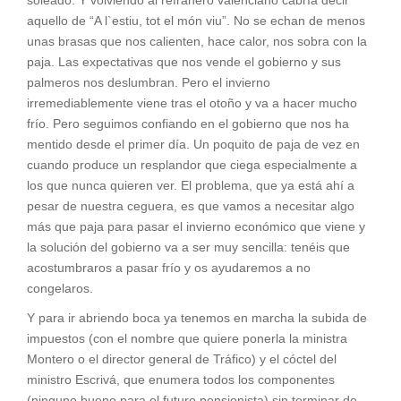
aquello de “A l`estiu, tot el món viu”. No se echan de menos
unas brasas que nos calienten, hace calor, nos sobra con la
paja. Las expectativas que nos vende el gobierno y sus
palmeros nos deslumbran. Pero el invierno
irremediablemente viene tras el otoño y va a hacer mucho
frío. Pero seguimos confiando en el gobierno que nos ha
mentido desde el primer día. Un poquito de paja de vez en
cuando produce un resplandor que ciega especialmente a
los que nunca quieren ver. El problema, que ya está ahí a
pesar de nuestra ceguera, es que vamos a necesitar algo
más que paja para pasar el invierno económico que viene y
la solución del gobierno va a ser muy sencilla: tenéis que
acostumbraros a pasar frío y os ayudaremos a no
congelaros.
Y para ir abriendo boca ya tenemos en marcha la subida de
impuestos (con el nombre que quiere ponerla la ministra
Montero o el director general de Tráfico) y el cóctel del
ministro Escrivá, que enumera todos los componentes
(ninguno bueno para el futuro pensionista) sin terminar de