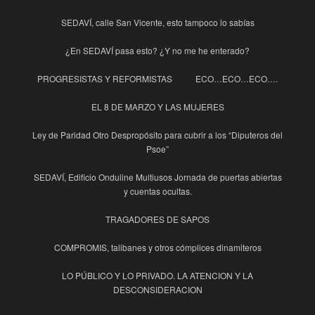
SEDAVÍ, calle San Vicente, esto tampoco lo sabías
¿En SEDAVÍ pasa esto? ¿Y no me he enterado?
PROGRESISTAS Y REFORMISTAS
ECO…ECO…ECO….
EL 8 DE MARZO Y LAS MUJERES
Ley de Paridad Otro Despropósito para cubrir a los “Diputeros del
Psoe”
SEDAVÍ, Edificio Onduline Multiusos Jornada de puertas abiertas
y cuentas ocultas.
TRAGADORES DE SAPOS
COMPROMIS, talibanes y otros cómplices dinamiteros
LO PÚBLICO Y LO PRIVADO. LA ATENCION Y LA
DESCONSIDERACION